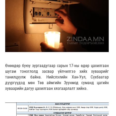
Өнөөдөр буюу зургаадугаар сарын 17-ны өдөр цахилгаан
шугам тоноглолд засвар үйлчилгээ хийх хуваарийг
танилцуулж байна. Нийслэлийн Хан-Уул, Сүхбаатар
дүүргүүдэд мөн Төв аймгийн Зуунмод суманд цагийн
хуваарийн дагуу цахилгаан хязгаарлалт хийнэ.