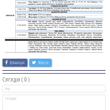
Хуваалцах
Жиргэх
Сэтгэгдэл (
0
)