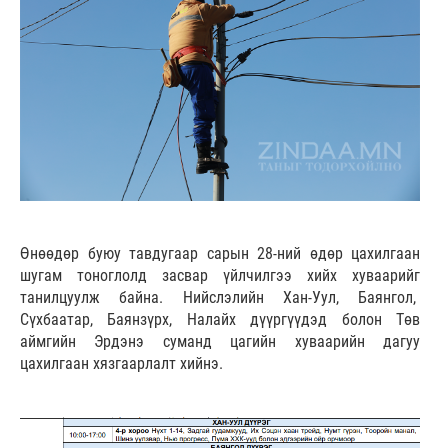
Өнөөдөр буюу тавдугаар сарын 28-ний өдөр цахилгаан
шугам тоноглолд засвар үйлчилгээ хийх хуваарийг
танилцуулж байна. Нийслэлийн Хан-Уул, Баянгол,
Сүхбаатар, Баянзүрх, Налайх дүүргүүдэд болон Төв
аймгийн Эрдэнэ суманд цагийн хуваарийн дагуу
цахилгаан хязгаарлалт хийнэ.