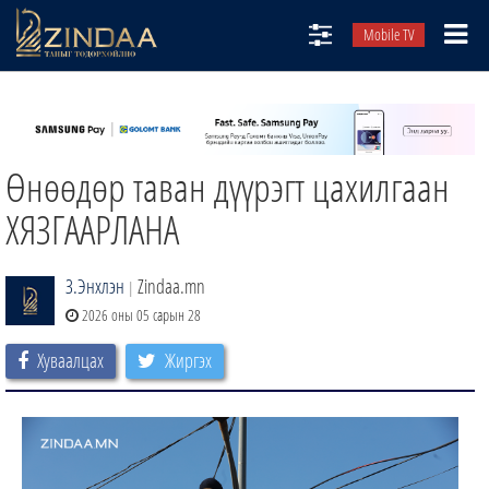
Mobile TV
НИЙТЛЭЛЧИД
ТВ8
Өнөөдөр таван дүүрэгт цахилгаан
ӨГЛӨӨНИЙ СОНИН
АУДИО ЗОХИОЛ
ХЯЗГААРЛАНА
ЗИНДАА СЭТГҮҮЛ
З.Энхлэн
Zindaa.mn
|
2026 оны 05 сарын 28
Хуваалцах
Жиргэх