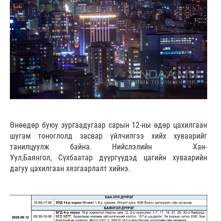
Өнөөдөр буюу зургаадугаар сарын 12-ны өдөр цахилгаан
шугам тоноглолд засвар үйлчилгээ хийх хуваарийг
танилцуулж байна. Нийслэлийн Хан-
Уул,Баянгол, Сүхбаатар дүүргүүдэд цагийн хуваарийн
дагуу цахилгаан хязгаарлалт хийнэ.