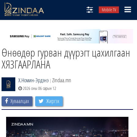
Mobile TV
НИЙТЛЭЛЧИД
ТВ8
Өнөөдөр гурван дүүрэгт цахилгаан
ӨГЛӨӨНИЙ СОНИН
АУДИО ЗОХИОЛ
ХЯЗГААРЛАНА
ЗИНДАА СЭТГҮҮЛ
Х.Номин-Эрдэнэ
Zindaa.mn
|
2026 оны 06 сарын 12
Хуваалцах
Жиргэх