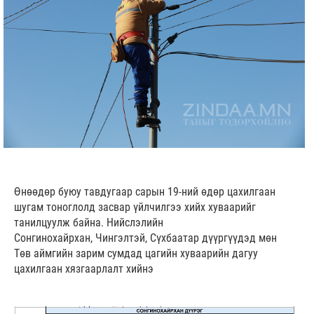
Өнөөдөр буюу тавдугаар сарын 19-ний өдөр цахилгаан
шугам тоноглолд засвар үйлчилгээ хийх хуваарийг
танилцуулж байна. Нийслэлийн
Сонгинохайрхан, Чингэлтэй, Сүхбаатар дүүргүүдэд мөн
Төв аймгийн зарим сумдад цагийн хуваарийн дагуу
цахилгаан хязгаарлалт хийнэ