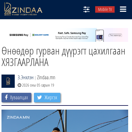
Mobile TV
НИЙТЛЭЛЧИД
ТВ8
Өнөөдөр гурван дүүрэгт цахилгаан
ӨГЛӨӨНИЙ СОНИН
АУДИО ЗОХИОЛ
ХЯЗГААРЛАНА
ЗИНДАА СЭТГҮҮЛ
З.Энхлэн
Zindaa.mn
|
2026 оны 05 сарын 19
Хуваалцах
Жиргэх