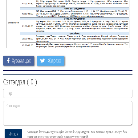
Хуваалцах
Жиргэх
Сэтгэгдэл (
0
)
Сэтгэгдэл бичихдээ хууль зүйн болон ёс суртахууны хэм хэмжээг хүндэтгэнэ үү. Хэм
Илгээх
хэмжээг зөрчсөн сэтгэгдэлийг админ устгах эрхтэй.