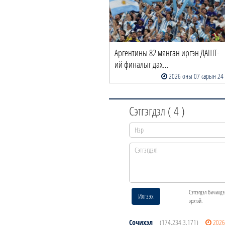
Аргентины 82 мянган иргэн ДАШТ-
ий финалыг дах…
2026 оны 07 сарын 24
Сэтгэгдэл (
4
)
Сэтгэгдэл бичихдэ
Илгээх
эрхтэй.
Сочихэл
(174.234.3.171)
2026