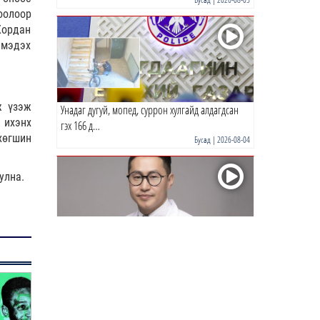
медаль хүртлээ
оолоор
Жордан
0 |
19 цагийн өмнө
 мэдэх
“Хотын дарга сонсож байна”
150150 тусгай дугаарыг
наймдугаар сарын 14-…
ж үзэж
0 |
19 цагийн өмнө
Унадаг дугуй, мопед, суррон хулгайд алдагдсан
 ихэнх
гэх 166 д…
НИТХ | Иргэдийн өргөдөл,
хөгшин
Бусад
| 2026-08-04
гомдлыг хэрхэн
шийдвэрлэснийг хэлэлцэж
байна
улна.
0 |
19 цагийн өмнө
The MongolZ шинэ
бүрэлдэхүүнтэй дэлхийн
топуудын эсрэг
Р.Энхтүвшин: Бага тунгаар хэрэглэсэн ч тархинд
0 |
19 цагийн өмнө
хүчтэй н…
Татварын өрийг
Бусад
| 2026-08-03
барагдуулахдаа орлогын 30
хувийг татвар төлөгчийн
мэдэл…