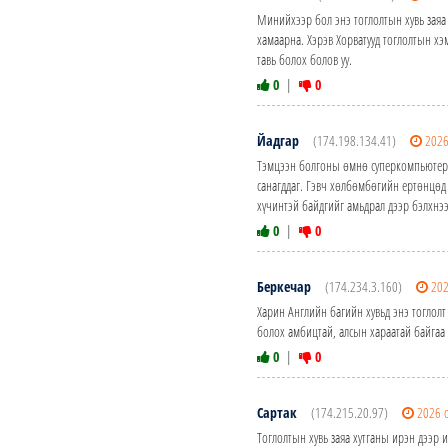
Минийхээр бол энэ тоглолтын хувь заяа
хамаарна. Хэрэв Хорватууд тоглолтын х
тавь болох болов уу.
0
|
0
Йадгар
(174.198.134.41)
2026
Тэмцээн болгоны өмнө суперкомпьютер,
санагддаг. Гэвч хөлбөмбөгийн ертөнцөд 
хүчинтэй байдгийг амьдрал дээр бэлхнээ
0
|
0
Беркечар
(174.234.3.160)
202
Харин Английн багийн хувьд энэ тоглолт
болох амбицтай, алсын хараатай байгаа 
0
|
0
Сартак
(174.215.20.97)
2026 
Тоглолтын хувь заяа хутганы ирэн дээр 