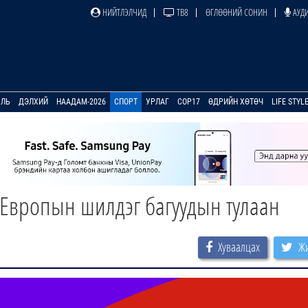
НИЙТЛЭЛЧИД
ТВ8
ӨГЛӨӨНИЙ СОНИН
АУДИ
УЛЬ
ДЭЛХИЙ
НААДАМ-2026
СПОРТ
УРЛАГ
COP17
ӨДРИЙН ХӨТӨЧ
LIFE STYL
 Европын шилдэг багуудын тулаан
Хуваалцах
Жи