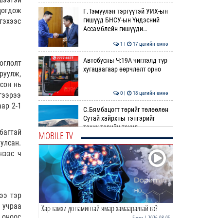
цогдож
Г.Тэмүүлэн тэргүүтэй УИХ-ын
гишүүд БНСУ-ын Үндэсний
гэхээс
Ассамблейн гишүүди…
1 |
17 цагийн өмнө
Автобусны Ч:19А чиглэлд түр
оглолт
хугацаагаар өөрчлөлт орно
руулж,
сон нь
0 |
18 цагийн өмнө
гээрээ
ар 2-1
С.Бямбацогт төрийг төлөөлөн
Сутай хайрхны тэнгэрийг
тахих төрийн тахил…
багтай
MOBILE TV
уулсан.
1 |
18 цагийн өмнө
нээс ч
Усны ослоос 154 иргэний амь
насыг авран хамгаалжээ
0 |
18 цагийн өмнө
ээ тэр
 учраа
Хар тамхи допаминтай ямар хамааралтай вэ?
А.Оргилмаа Жюү Жицүгийн
 оноос
дэлхийн аваргаас дөрвөн
Бусад
| 2026-08-05