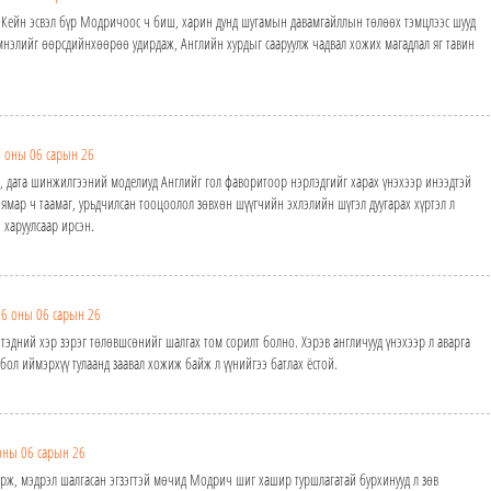
 Кейн эсвэл бүр Модричоос ч биш, харин дунд шугамын давамгайллын төлөөх тэмцлээс шууд
эмнэлийг өөрсдийнхөөрөө удирдаж, Английн хурдыг сааруулж чадвал хожих магадлал яг тавин
 оны 06 сарын 26
 дата шинжилгээний моделиуд Английг гол фаворитоор нэрлэдгийг харах үнэхээр инээдтэй
ямар ч таамаг, урьдчилсан тооцоолол зөвхөн шүүгчийн эхлэлийн шүгэл дуугарах хүртэл л
 харуулсаар ирсэн.
6 оны 06 сарын 26
 тэдний хэр зэрэг төлөвшсөнийг шалгах том сорилт болно. Хэрэв англичууд үнэхээр л аварга
бол иймэрхүү тулаанд заавал хожиж байж л үүнийгээ батлах ёстой.
оны 06 сарын 26
ирж, мэдрэл шалгасан эгзэгтэй мөчид Модрич шиг хашир туршлагатай бурхинууд л зөв