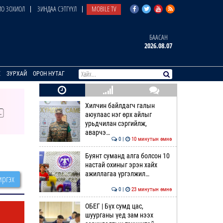
О ЗОХИОЛ
ЗИНДАА СЭТГҮҮЛ
MOBILE TV
БААСАН
2026.08.07
E
ЗУРХАЙ
ОРОН НУТАГ
Хилчин байлдагч галын
аюулаас нэг өрх айлыг
урьдчилан сэргийлж,
аварчэ…
0 |
10 минутын өмнө
Буянт суманд алга болсон 10
настай охиныг эрэн хайх
ажиллагаа үргэлжил…
ргэх
0 |
23 минутын өмнө
ОБЕГ | Бүх сумд цас,
шуурганы үед зам нээх