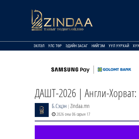
ЭХЛЭЛ
УЛС ТӨР
ЭДИЙН ЗАСАГ
НИЙГЭМ
УУЛ УУРХАЙ
ХУ
ДАШТ-2026 | Англи-Хорват:
Б.Сэцэн
Zindaa.mn
|
2026 оны 06 сарын 17