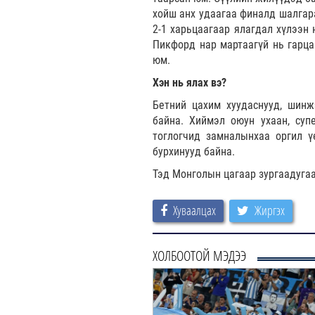
хойш анх удаагаа финалд шалгар
2-1 харьцаагаар ялагдал хүлээн 
Пикфорд нар мартаагүй нь гарца
юм.
Хэн нь ялах вэ?
Бетний цахим хуудаснууд, шинж
байна. Хиймэл оюун ухаан, суп
тоглогчид замналынхаа оргил 
бурхинууд байна.
Тэд Монголын цагаар зургаадугаа
Хуваалцах
Жиргэх
ХОЛБООТОЙ МЭДЭЭ