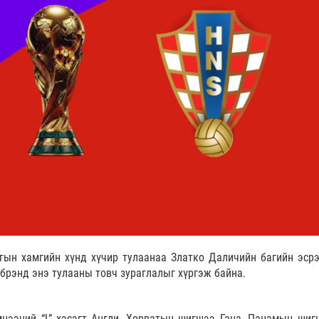
гын хамгийн хүнд хүчир тулаанаа Златко Даличийн багийн эсрэ
 брэнд энэ тулааны товч зураглалыг хүргэж байна.
цээний “L” хэсэгт Англи, Хорватын шигшээ Гана, Панамын шиг