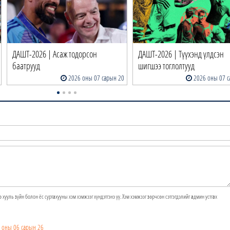
ДАШТ-2026 | Асаж тодорсон
ДАШТ-2026 | Түүхэнд үлдсэн
баатрууд
шигшээ тоглолтууд
2026 оны 07 сарын 20
2026 оны 07 с
э хууль зүйн болон ёс суртахууны хэм хэмжээг хүндэтгэнэ үү. Хэм хэмжээг зөрчсөн сэтгэгдэлийг админ устгах
 оны 06 сарын 26