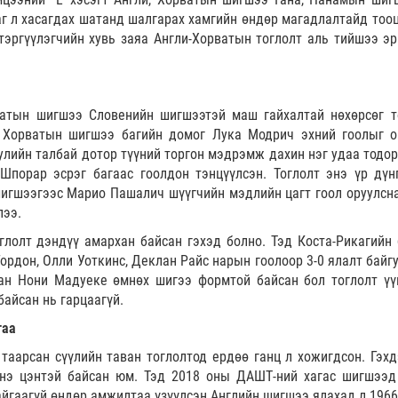
аг л хасагдах шатанд шалгарах хамгийн өндөр магадлалтайд тоо
тэргүүлэгчийн хувь заяа Англи-Хорватын тоглолт аль тийшээ эр
атын шигшээ Словенийн шигшээтэй маш гайхалтай нөхөрсөг т
д Хорватын шигшээ багийн домог Лука Модрич эхний гоолыг о
улийн талбай дотор түүний торгон мэдрэмж дахин нэг удаа тодор
Шпорар эсрэг багаас гоолдон тэнцүүлсэн. Тоглолт энэ үр дүн
шигшээгээс Марио Пашалич шүүгчийн мэдлийн цагт гоол оруулсна
лээ.
глолт дэндүү амархан байсан гэхэд болно. Тэд Коста-Рикагийн 
Гордон, Олли Уоткинс, Деклан Райс нарын гоолоор 3-0 ялалт байг
сан Нони Мадуеке өмнөх шигээ формтой байсан бол тоглолт үү
байсан нь гарцаагүй.
гаа
таарсан сүүлийн таван тоглолтод ердөө ганц л хожигдсон. Гэхд
үнэ цэнтэй байсан юм. Тэд 2018 оны ДАШТ-ний хагас шигшээд
йгаагүй өндөр амжилтаа үзүүлсэн Английн шигшээ ялахад л 1966