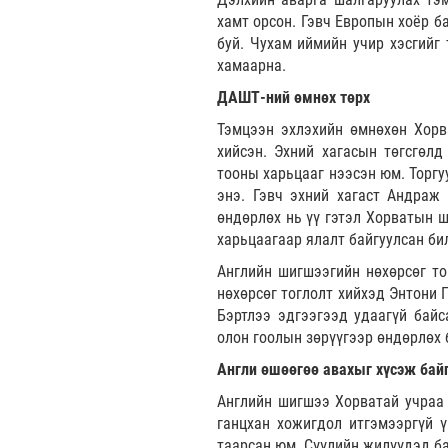
хамт орсон. Гэвч Европын хоёр б
буй. Чухам иймийн учир хэсгийг 
хамаарна.
ДАШТ-ний өмнөх төрх
Тэмцээн эхлэхийн өмнөхөн Хорв
хийсэн. Эхний хагасын төгсгөл
тооны харьцааг нээсэн юм. Торгу
энэ. Гэвч эхний хагаст Андраж 
өндөрлөх нь үү гэтэл Хорватын 
харьцаагаар ялалт байгуулсан би
Английн шигшээгийн нөхөрсөг то
нөхөрсөг тоглолт хийхэд Энтони 
Бэртлээ эдгээгээд удаагүй бай
олон гоолын зөрүүгээр өндөрлөх 
Англи өшөөгөө авахыг хүсэж бай
Английн шигшээ Хорватай учраа 
ганцхан хожигдол итгэмээргүй 
таарсан юм. Сүүлийн жилүүдэд ба