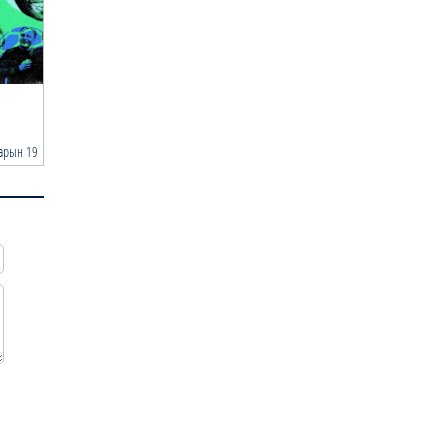
0 |
20 цагийн өмнө
“Туул усан цогцолбор”
төслийн I шатны ТЭЗҮ-ийг
боловсруулах ажил 90 ху…
АҮЭБЯ | АИ92 шатахуун 15 хоногийн, дизель түлш
ДАШТ-2026 | Англи, Францын аль
ДАШТ-2026: Эзэн орны 
0 |
20 цагийн өмнө
20 хоног…
нь ялах вэ?
тэмцээнийг о…
Нийслэлийн иргэдийн
Яамд
| 2026-07-30
арын 19
2026 оны 07 сарын 18
2026 
Төлөөлөгчдийн Хурлын
Ээлжит VIII хуралдаан
эхэллээ
0 |
21 цагийн өмнө
ТОО | Гадаад валютын нөөц
7.9 тэрбум ам.доллар давлаа
ЦЕГ | БГД-ийн "Голден парк" хотхоны гадаа
1 |
21 цагийн өмнө
болсон зодоон…
Нийгэм
| 2026-07-30
COP-17 | Зочин, төлөөлөгчдөд
нийтийн тээврийн 100
автобус үйлчилнэ
0 |
21 цагийн өмнө
АИ-92 шатахууны нийлүүлэлт