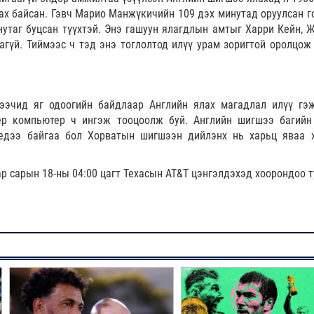
ах байсан. Гэвч Марио Манжүкичийн 109 дэх минутад оруулсан г
нутаг буцсан түүхтэй. Энэ гашуун ялагдлын амтыг Харри Кейн, 
агүй. Тиймээс ч тэд энэ тоглолтод илүү урам зоригтой оролцож
ээчид яг одоогийн байдлаар Английн ялах магадлал илүү гэ
ер компьютер ч ингэж тооцоолж буй. Английн шигшээ багийн
үедээ байгаа бол Хорватын шигшээн дийлэнх нь харьц яваа 
р сарын 18-ны 04:00 цагт Техасын AT&T цэнгэлдэхэд хоорондоо т