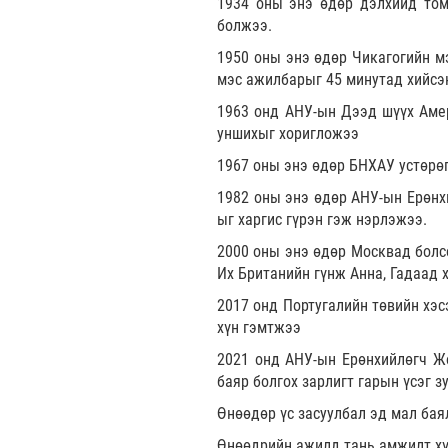
1934 оны энэ өдөр дэлхийд том
болжээ.
1950 оны энэ өдөр Чикагогийн м
мэс ажилбарыг 45 минутад хийсэ
1963 онд АНУ-ын Дээд шүүх Амер
уншихыг хоригложээ
1967 оны энэ өдөр БНХАУ устөрө
1982 оны энэ өдөр АНУ-ын Ерөнх
ыг харгис гүрэн гэж нэрлэжээ.
2000 оны энэ өдөр Москвад болс
Их Британийн гүнж Анна, Гадаад 
2017 онд Португалийн төвийн хэс
хүн гэмтжээ
2021 онд АНУ-ын Ерөнхийлөгч Жо
баяр болгох зарлигт гарын үсэг 
Өнөөдөр үс засуулбал эд мал бая
Өнөөдрийн ажилд тань амжилт хү