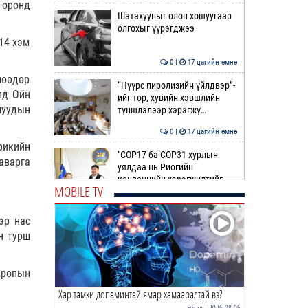
 оронд
Шатахууныг олон хошуугаар
олгохыг үүрэгджээ
14 хэм
0 |
17 цагийн өмнө
нөөдөр
“Нүүрс пиролизийн үйлдвэр”-
лд Ойн
ийг төр, хувийн хэвшлийн
нуудын
түншлэлээр хэрэгжү…
0 |
17 цагийн өмнө
рикийн
"COP17 ба COP31 хурлын
аварга
уялдаа нь Риогийн
конвенцийн хэрэгжилтийг
MOBILE TV
ахиул…
0 |
18 цагийн өмнө
эр нас
Монгол төрийн парадокс нь
н турш
шатахуун
0 |
18 цагийн өмнө
вропын
Хар тамхи допаминтай ямар хамааралтай вэ?
Б.Пүрэвдагва: Найман
салбарын 103 үйлчилгээний
Бусад
| 2026-08-05