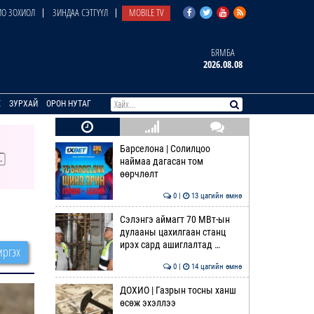
О ЗОХИОЛ
ЗИНДАА СЭТГҮҮЛ
MOBILE TV
БЯМБА
2026.08.08
E
ЗУРХАЙ
ОРОН НУТАГ
Барселона | Солилцоо
наймаа дагасан том
өөрчлөлт
0 |
13 цагийн өмнө
Сэлэнгэ аймагт 70 МВт-ын
дулааны цахилгаан станц
ирэх сард ашиглалтад …
ргэх
0 |
14 цагийн өмнө
ДОХИО | Газрын тосны ханш
өсөж эхэллээ