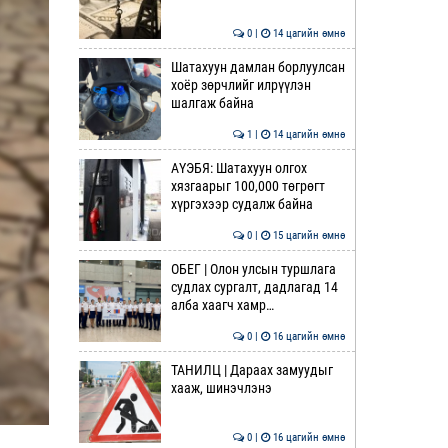
0 |
14 цагийн өмнө
Шатахуун дамлан борлуулсан
хоёр зөрчлийг илрүүлэн
шалгаж байна
1 |
14 цагийн өмнө
АҮЭБЯ: Шатахуун олгох
хязгаарыг 100,000 төгрөгт
хүргэхээр судалж байна
0 |
15 цагийн өмнө
ОБЕГ | Олон улсын туршлага
судлах сургалт, дадлагад 14
алба хаагч хамр…
0 |
16 цагийн өмнө
ТАНИЛЦ | Дараах замуудыг
хааж, шинэчлэнэ
0 |
16 цагийн өмнө