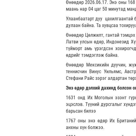
Өнөөдөр 2026.06.17. Энэ оны 168
маань нар 04 цаг 50 минутад ман
Улаанбаатарт дуу цахилгаантай б
дулаан байна. Та хувцсаа тохиру
Өнөөдөр Цөлжилт, гантай тэмцэх
Латви улсын өдөр, Индонезид Хү
түймэрт амь үрэгдсэн хохирогч
өдрийг тэмдэглэж байна.
Өнөөдөр Мексикийн дуучин, жүж
теннисчин Винус Уильямс, Авст
Стефани Райс зэрэг алдартан төр
Энэ өдөр дэлхий дахинд болсон о
1631 онд Их Моголын эзэнт гүр
эцэслэв. Түүний дурсгалыг хүнд
барьсан билээ
1767 оны энэ өдөр Их Британий
анхны хүн болжээ.