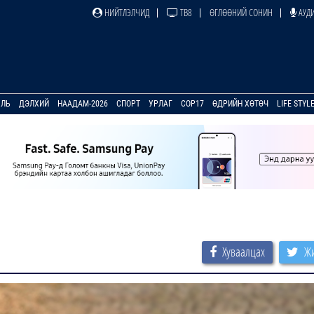
НИЙТЛЭЛЧИД
ТВ8
ӨГЛӨӨНИЙ СОНИН
АУДИ
УЛЬ
ДЭЛХИЙ
НААДАМ-2026
СПОРТ
УРЛАГ
COP17
ӨДРИЙН ХӨТӨЧ
LIFE STYL
Хуваалцах
Жи