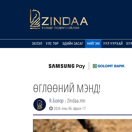
ЭХЛЭЛ
УЛС ТӨР
ЭДИЙН ЗАСАГ
НИЙГЭМ
УУЛ УУРХАЙ
ХУ
ӨГЛӨӨНИЙ МЭНД!
Я.Болор
Zindaa.mn
|
2026 оны 06 сарын 17