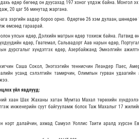
 дахь өдөр бөгөөд он дуусахад 197 хоног үлдэж байна. Монгол эх
даж, 20 цаг 56 минутад жаргана.
ага зэргийн аадар бороо орно. Өдөртөө 26 хэм дулаан, шөнөдөө 
улж өмсөөд гараарай.
 олон улсын өдөр, Дэлхийн матрын өдөр тохиож байна. Латвид ө
үхдүүдийн өдөр, Гватемал, Сальвадорт Аав нарын өдөр, Португа
дын дурсгалыг хүндэтгэх өдөр, Азербайжанд Эмнэлгийн ажилт
игчин Саша Сокол, Энэтхэгийн теннисчин Леандер Паес, Аме
ралийн усанд сэлэлтийн тамирчин, Олимпын гурван удаагийн 
жээ.
нцлох үйл явдлууд:
ний хаан Шах Жаханы хатан Мумтаз Махал төрөхийн хүндрэлэ
этгэж инженерийн суут байгууламж болох Таж Махалыг 17 жилий
н нэрт далайчин, ахмад Самуэл Уоллис Таити аралд хүрсэн Е