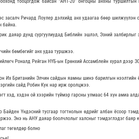
оохонд тооцогдож байсан “АНТ-20” онгоцны анхны туршилтын 
эс засалч Ричард Лоулер дэлхийд анх удаагаа бөөр шилжүүлэн с
н байна.
ик даяар дунд сургуулиудад Библийн эшлэл, Эзний залбирлыг 
гчийн бөмбөгийг анх удаа туршжээ.
ийлөгч Роналд Рейган НҮБ-ын Ерөнхий Ассамблейн хурал дээр З
он Их Британийн Элчин сайдын яамны шинэ барилгын нээлтийн 
хэргийн сайд Робин Кук нар ирж оролцжээ.
эгт хэд, хэдэн ой хээрийн түймэр гарсны улмаас 64 хүн амиа алд
 Байден Үндэсний тусгаар тогтнолын өдрийг албан ёсоор тэмд
зуржээ. Энэ нь АНУ даяар боолчлолыг халсныг тэмдэглэдэг баяр 
лаг төгөлдөр болно
сье!