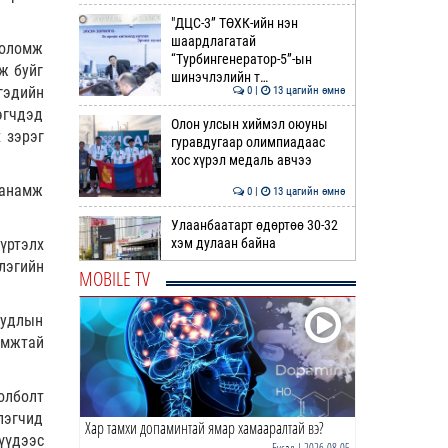
"ДЦС-3” ТӨХК-ийн нэн
шаардлагатай
боломж
“Турбингенератор-5”-ын
ж буйг
шинэчлэлийн т…
гэдийн
0 |
13 цагийн өмнө
эгчдэд
Олон улсын хиймэл оюуны
 зэрэг
гуравдугаар олимпиадаас
хос хүрэл медаль авчээ
санамж
0 |
13 цагийн өмнө
Улаанбаатарт өдөртөө 30-32
хэм дулаан байна
үртэлх
лэгийн
MOBILE TV
0 |
14 цагийн өмнө
уудлын
ДОРНЫН ЗУРХАЙ | Морь,
амжтай
нохой жилтнээ аливаа үйлийг
хийхэд эерэг сайн
0 |
14 цагийн өмнө
олболт
лэгчид
Хар тамхи допаминтай ямар хамааралтай вэ?
ӨГЛӨӨНИЙ МЭНД!
үүдээс
Бусад
| 2026-08-05