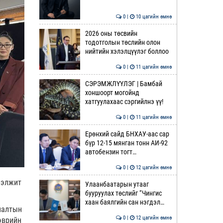
0 |
10 цагийн өмнө
2026 оны төсвийн
тодотголын төслийн олон
нийтийн хэлэлцүүлэг боллоо
0 |
11 цагийн өмнө
СЭРЭМЖЛҮҮЛЭГ | Бамбай
хоншоорт могойнд
хатгуулахаас сэргийлнэ үү!
0 |
11 цагийн өмнө
Ерөнхий сайд БНХАУ-аас сар
бүр 12-15 мянган тонн АИ-92
автобензин тогт…
0 |
12 цагийн өмнө
ээлжит
Улаанбаатарын утааг
бууруулах төслийг “Чингис
хаан баялгийн сан нэгдэл…
лалтын
0 |
12 цагийн өмнө
ээврийн