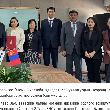
олонгос Улсын нисэхийн удирдах байгууллагуудын хооронд 
аанбаатар хотноо зохион байгуулагдлаа.
лаас Зам, тээврийн яамны Иргэний нисэхийн бодлого зохицуу
үр орлон гүйцэтгэгч З.Туяа, БНСУ-ын талаас Газар, дэд бүтэц, т