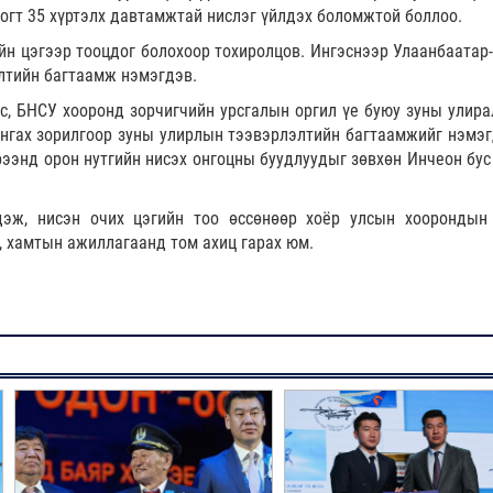
огт 35 хүртэлх давтамжтай нислэг үйлдэх боломжтой боллоо.
йн цэгээр тооцдог болохоор тохиролцов. Ингэснээр Улаанбаатар-
лтийн багтаамж нэмэгдэв.
с, БНСУ хооронд зорчигчийн урсгалын оргил үе буюу зуны улира
ангах зорилгоор зуны улирлын тээвэрлэлтийн багтаамжийг нэмэг
ээнд орон нутгийн нисэх онгоцны буудлуудыг зөвхөн Инчеон бус
дэж, нисэн очих цэгийн тоо өссөнөөр хоёр улсын хоорондын
, хамтын ажиллагаанд том ахиц гарах юм.