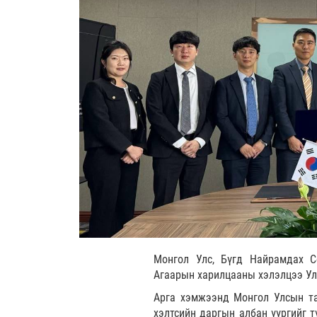
Монгол Улс, Бүгд Найрамдах С
Агаарын харилцааны хэлэлцээ Ул
Арга хэмжээнд Монгол Улсын та
хэлтсийн даргын албан үүргийг т