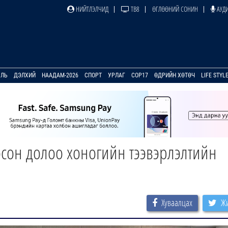
НИЙТЛЭЛЧИД
ТВ8
ӨГЛӨӨНИЙ СОНИН
АУДИ
УЛЬ
ДЭЛХИЙ
НААДАМ-2026
СПОРТ
УРЛАГ
COP17
ӨДРИЙН ХӨТӨЧ
LIFE STYL
осон долоо хоногийн тээвэрлэлтийн
Хуваалцах
Жи