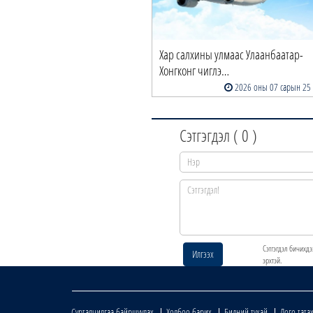
Хар салхины улмаас Улаанбаатар-
Хонгконг чиглэ…
2026 оны 07 сарын 25
Сэтгэгдэл (
0
)
Сэтгэгдэл бичихдэ
Илгээх
эрхтэй.
Сурталчилгаа байршуулах
Холбоо барих
Бидний тухай
Лого тата