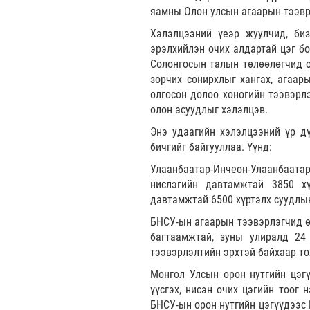
яамны Олон улсын агаарын тээври
Хэлэлцээний үеэр жуулчид, би
эрэлхийлэн очих алдартай цэг бо
Солонгосын талын төлөөлөгчид о
зорчих сонирхлыг хангах, агаар
олгосон долоо хоногийн тээвэрлэ
олон асуудлыг хэлэлцэв.
Энэ удаагийн хэлэлцээний үр д
бичгийг байгууллаа. Үүнд:
Улаанбаатар-Инчеон-Улаанбаатар
нислэгийн давтамжтай 3850 хү
давтамжтай 6500 хүртэлх суудлы
БНСУ-ын агаарын тээвэрлэгчид ө
багтаамжтай, зуны улиралд 24
тээвэрлэлтийн эрхтэй байхаар то
Монгол Улсын орон нутгийн цэг
үүсгэх, нисэн очих цэгийн тоог
БНСУ-ын орон нутгийн цэгүүдээс 