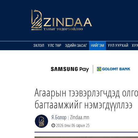
ЭХЛЭЛ
УЛС ТӨР
ЭДИЙН ЗАСАГ
НИЙГЭМ
УУЛ УУРХАЙ
ХУ
Агаарын тээвэрлэгчдэд олг
багтаамжийг нэмэгдүүллээ
Я.Болор
Zindaa.mn
|
2026 оны 06 сарын 25