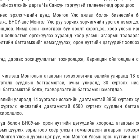
йн хэлтсийн дарга Ча Санхүн тэргүүтэй төлөөлөгчид оролцлоо.
знес эрхлэгчдийн дунд Монгол Улс аялал болон бизнесийн 
лж, БНСУ-аас Монгол Улс руу зорчих зорчигчийн урсгал нэмэгдэ
нцлов. Иймд өсөн нэмэгдэж буй эрэлт хэрэгцээ, хоёр улсын ир
ын холболтыг өргөжүүлэх хүрээнд хоёр улсын агаарын тээвэрл
лтийн багтаамжийг нэмэгдүүлэх, орон нутгийн цэгүүдийг холбох
үнд дараах зохицуулалтыг тохиролцож, Харилцан ойлголцлын 
 чиглэлд Монголын агаарын тээвэрлэгчид өвлийн улиралд 18 х
ртэлх суудлын багтаамжтай, зуны улиралд 30 хүртэлх нис
н багтаамжтай болж, тээвэрлэлтийн багтаамж нэмэгдлээ.
влийн улиралд 14 хүртэлх нислэгийн давтамжтай 3850 хүртэлх с
 хүртэлх нислэгийн давтамжтай 6500 хүртэлх суудлын багта
хиролцлоо.
үүд болон БНСУ-ын орон нутгийн цэгүүдийн хооронд агаарын х
 нэмэгдүүлэх зорилгоор хоёр улсын томилогдсон агаарын тээвэр
Монгол Улсын дурын цэг рүү, мөн Монгол Улсын орон нутгийн цэг