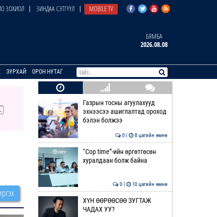
О ЗОХИОЛ
ЗИНДАА СЭТГҮҮЛ
MOBILE TV
БЯМБА
2026.08.08
E
ЗУРХАЙ
ОРОН НУТАГ
Газрын тосны агуулахууд
эхнээсээ ашиглалтад ороход
бэлэн болжээ
0 |
8 цагийн өмнө
“Cop time”-ийн өргөтгөсөн
хуралдаан болж байна
0 |
10 цагийн өмнө
ргэх
ХҮН ӨӨРӨӨСӨӨ ЗУГТАЖ
ЧАДАХ УУ?