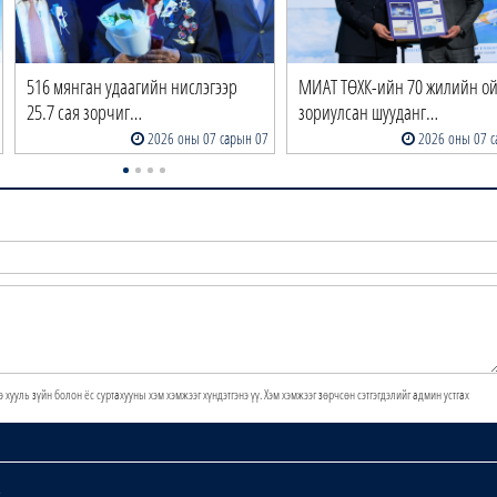
516 мянган удаагийн нислэгээр
МИАТ ТӨХК-ийн 70 жилийн о
25.7 сая зорчиг…
зориулсан шууданг…
2026 оны 07 сарын 07
2026 оны 07 с
э хууль зүйн болон ёс суртахууны хэм хэмжээг хүндэтгэнэ үү. Хэм хэмжээг зөрчсөн сэтгэгдэлийг админ устгах
х