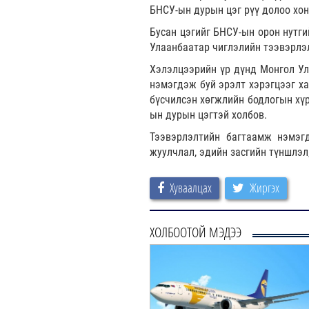
БНСУ-ын дурын цэг рүү долоо хон
Бусан цэгийг БНСУ-ын орон нутги
Улаанбаатар чиглэлийн тээвэрлэ
Хэлэлцээрийн үр дүнд Монгол Ул
нэмэгдэж буй эрэлт хэрэгцээг х
бүсчилсэн хөгжлийн бодлогын хүр
ын дурын цэгтэй холбов.
Тээвэрлэлтийн багтаамж нэмэг
жуулчлал, эдийн засгийн түншлэл
Хуваалцах
Жиргэх
ХОЛБООТОЙ МЭДЭЭ