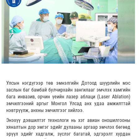
Улсын нэгдүгээр төв эмнэлгийн Дотоод шүүрлийн мэс
заслын баг бамбай булчирхайн зангилааг эмчлэх хамгийн
бага инвазив, орчин үеийн лазер аблаци (Laser Ablation)
эмчилгээний аргыг Монгол Улсад анх удаа амжилттай
нэвтрүүлж, анхны эмчилгээг хийлээ.
Энэхүү дэвшилтэт технологи нь хэт авиан оношилгооны
хяналтын дор эмгэг эдийг дулааны аргаар эмчлэх бөгөөд
эрүүл эдийг хадгалж, зүслэг багатай, эдгэрэлт хурдан