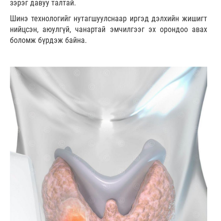
зэрэг давуу талтай.
Шинэ технологийг нутагшуулснаар иргэд дэлхийн жишигт
нийцсэн, аюулгүй, чанартай эмчилгээг эх орондоо авах
боломж бүрдэж байна.