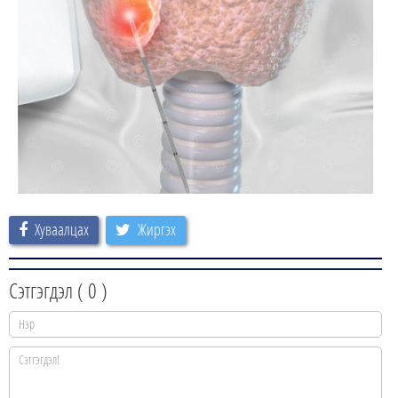
Хуваалцах
Жиргэх
Сэтгэгдэл (
0
)