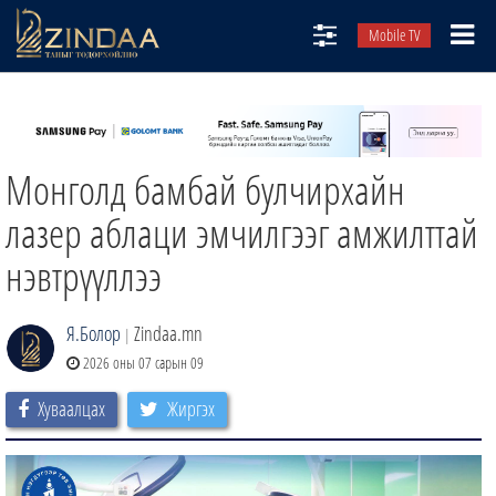
Mobile TV
НИЙТЛЭЛЧИД
ТВ8
Монголд бамбай булчирхайн
ӨГЛӨӨНИЙ СОНИН
АУДИО ЗОХИОЛ
лазер аблаци эмчилгээг амжилттай
ЗИНДАА СЭТГҮҮЛ
нэвтрүүллээ
Я.Болор
Zindaa.mn
|
2026 оны 07 сарын 09
Хуваалцах
Жиргэх