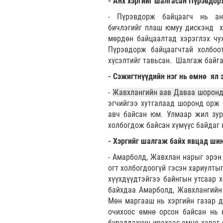
- Анх хэргийг шалгасан Пүрэвдор
- Пүрэвдорж байцаагч нь ан
бичлэгийг плаш юмуу дискэнд ху
мөрдөн байцаалтад хэрэглэх чу
Пүрэвдорж байцаагчтай холбоо
хүсэлтийг тавьсан. Шалгаж байга
- Сэжигтнүүдийн нэг нь өмнө ял 
-
Жавхлангийн аав Даваа шоронд
эгчийгээ хутгалаад шоронд орж 
авч байсан юм. Улмаар жил зур
холбогдож байсан хүмүүс байдаг 
- Хэргийг шалгаж байх явцад шин
- Амарболд, Жавхлан нарыг эрэн 
огт холбогдоогүй гэсэн хариултыг
хүүхдүүдтэйгээ байнгын утсаар 
байхдаа Амарболд, Жавхлангийн 
Мөн маргааш нь хэргийн газар д
очихоос өмнө орсон байсан нь 
бүрэлдэхүүн ирэхээс өмнө хэрэг 