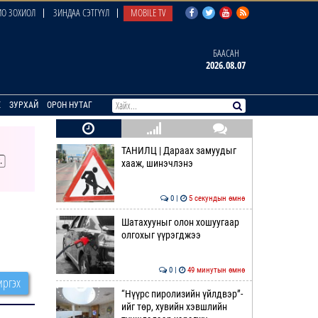
О ЗОХИОЛ
ЗИНДАА СЭТГҮҮЛ
MOBILE TV
БААСАН
2026.08.07
E
ЗУРХАЙ
ОРОН НУТАГ
ТАНИЛЦ | Дараах замуудыг
хааж, шинэчлэнэ
0 |
5 секундын өмнө
Шатахууныг олон хошуугаар
олгохыг үүрэгджээ
0 |
49 минутын өмнө
ргэх
“Нүүрс пиролизийн үйлдвэр”-
ийг төр, хувийн хэвшлийн