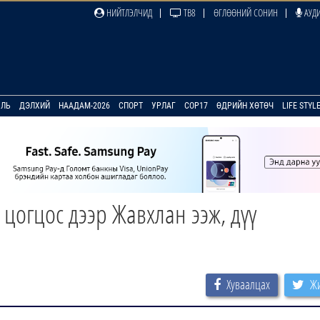
НИЙТЛЭЛЧИД
ТВ8
ӨГЛӨӨНИЙ СОНИН
АУДИ
УЛЬ
ДЭЛХИЙ
НААДАМ-2026
СПОРТ
УРЛАГ
COP17
ӨДРИЙН ХӨТӨЧ
LIFE STYL
цогцос дээр Жавхлан ээж, дүү
Хуваалцах
Жи