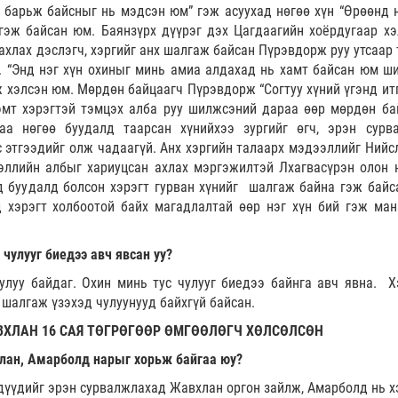
 барьж байсныг нь мэдсэн юм” гэж асуухад нөгөө хүн “Өрөөнд 
 гэж байсан юм. Баянзүрх дүүрэг дэх Цагдаагийн хоёрдугаар хэ
 ахлах дэслэгч, хэргийг анх шалгаж байсан Пүрэвдорж руу утсаар
. “Энд нэг хүн охиныг минь амиа алдахад нь хамт байсан юм ши
эж хэлсэн юм. Мөрдөн байцаагч Пүрэвдорж “Согтуу хүний үгэнд ит
эмт хэрэгтэй тэмцэх алба руу шилжсэний дараа өөр мөрдөн ба
аа нөгөө буудалд таарсан хүнийхээ зургийг өгч, эрэн сурв
с этгээдийг олж чадаагүй. Анх хэргийн талаарх мэдээллийг Нийс
эллийн албыг хариуцсан ахлах мэргэжилтэй Лхагвасүрэн олон 
ид буудалд болсон хэрэгт гурван хүнийг шалгаж байна гэж байс
 хэрэгт холбоотой байх магадлалтай өөр нэг хүн бий гэж ман
 чулууг биедээ авч явсан уу?
чулуу байдаг. Охин минь тус чулууг биедээ байнга авч явна. Х
шалгаж үзэхэд чулуунууд байхгүй байсан.
ХЛАН 16 САЯ ТӨГРӨГӨӨР ӨМГӨӨЛӨГЧ ХӨЛСӨЛСӨН
хлан, Амарболд нарыг хорьж байгаа юу?
ээдүүдийг эрэн сурвалжлахад Жавхлан оргон зайлж, Амарболд нь х