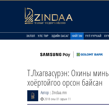
ЭХЛЭЛ
УЛС ТӨР
ЭДИЙН ЗАСАГ
НИЙГЭМ
УУЛ УУРХАЙ
ХУ
Т.Лхагвасүрэн: Охины минь 
хоёртойгоо орсон байсан
Автор
Zindaa.mn
|
2018 оны 01 сарын 11