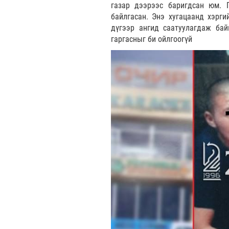
газар дээрээс баригдсан юм. Г
байлгасан. Энэ хугацаанд хэрги
дүгээр ангид саатуулагдаж бай
гаргасныг би ойлгоогүй