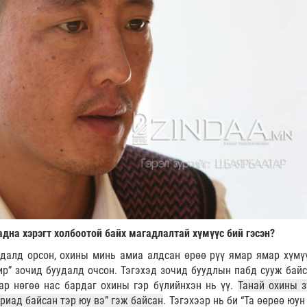
адна хэрэгт холбоотой байх магадлалтай хүмүүс бий гэсэн?
уудалд орсон, охины минь амиа алдсан өрөө рүү ямар ямар хүмү
р” зочид буудалд очсон. Тэгэхэд зочид буудлын пабд сууж байс
ар нөгөө нас бардаг охины гэр бүлийнхэн нь үү.
Танай охины з
ариад байсан тэр юу вэ” гэж байсан
. Тэгэхээр нь би “Та өөрөө юун