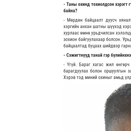
- Таны охинд тохиолдсон хэрэгт 
байна?
- Мөрдөн байцаалт дуусч хянал
хэргийн анхан шатны шүүхэд хэр
хурлаас өмнө урьдчилсан хэлэлцү
зохион байгуулахаар болсон. Урь
байцаалтад буцаах шийдвэр гарна
- Сэжигтнүүд танай гэр бүлийнхнэ
- Үгүй. Бараг хагас жил өнгөрч
барагдуулах болон оршуулгын з
Хэрэв тэд миний охиныг амьд үлд