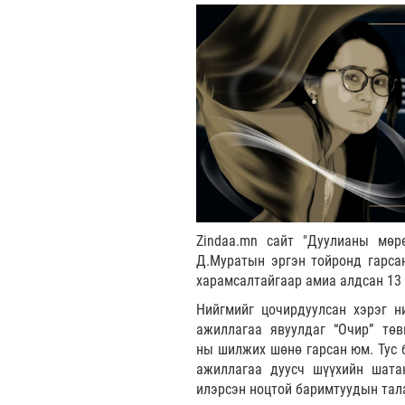
Zindaa.mn сайт "Дуулианы мөр
Д.Муратын эргэн тойронд гарса
харамсалтайгаар амиа алдсан 13 
Нийгмийг цочирдуулсан хэрэг н
ажиллагаа явуулдаг “Очир” тө
ны шилжих шөнө гарсан юм. Тус 
ажиллагаа дуусч шүүхийн шата
илэрсэн ноцтой баримтуудын тал