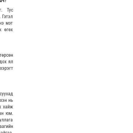
ач?
“Туул усан цогцолбор”
төслийн I шатны ТЭЗҮ-ийг
г. Тус
боловсруулах ажил 90 ху…
 Гэтэл
1 |
2026-08-06
нэ мэт
ж өгөх
Нийслэлийн иргэдийн
Төлөөлөгчдийн Хурлын
Ээлжит VIII хуралдаан
эхэллээ
0 |
2026-08-06
төрсөн
дох ял
ТОО | Гадаад валютын нөөц
7.9 тэрбум ам.доллар давлаа
хэрэгт
1 |
2026-08-06
COP-17 | Зочин, төлөөлөгчдөд
суухад
нийтийн тээврийн 100
нхэн нь
автобус үйлчилнэ
ж хайж
0 |
2026-08-06
ан юм.
уллага
АИ-92 шатахууны нийлүүлэлт
аагийн
тасралтгүй үргэлжилж байна
айгаа.