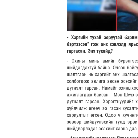
- Хэргийн тухай зөрүүтэй бари
бэртээсэн” гэж анх хэвлэлд ярь
гаргасан. Энэ тухайд?
- Охины минь амийг бүрэлгэс
шийдэгдэхгүй байна. Очсон байгу
шалтгаан нь хэргийг анх шалгас
холбогдож авлига авсан эсэхийг
дүгнэлт гарсан. Намайг охиныхоо
ажиглагдаж байсан. Мөн Шүүх эм
дүгнэлт гарсан. Хэрэгтнүүдийг 
зүйлчилж өгөөч ээ гэсэн хүсэлти
хариултыг өгсөн. Одоо ч хүчинг
зөвөөр шийдүүлэхийн тулд эрви
шийдвэрлэдэг эсэхийг харна даа.