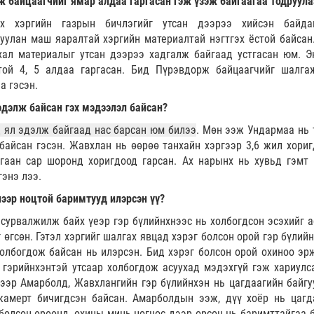
ж байцаагчийг ямар алдаа гаргасан гэж үзэж байгаагаа тодруула
х хэргийн газрын бичлэгийг утсан дээрээ хийсэн байда
улан маш яаралтай хэргийн материалтай нэгтгэх ёстой байсан.
хал материалыг утсан дээрээ хадгалж байгаад устгасан юм. Э
той 4, 5 алдаа гаргасан. Бид Пүрэвдорж байцаагчийг шалга
а гэсэн.
эдэлж байсан гэх мэдээлэл байсан?
 ял эдэлж байгаад нас барсан юм билээ
. Мөн ээж Ундармаа нь 
байсан гэсэн. Жавхлан нь өөрөө танхайн хэргээр 3,6 жил хориг
гаан сар шоронд хоригдоод гарсан. Ах нарынх нь хувьд гэмт 
гэнэ лээ.
ээр ноцтой баримтууд илэрсэн үү?
сурвалжилж байх үеэр гэр бүлийнхнээс нь холбогдсон эсэхийг а
 өгсөн. Гэтэл хэргийг шалгах явцад хэрэг болсон орой гэр бүлий
холбогдож байсан нь илэрсэн. Бид хэрэг болсон орой охиноо эр
гэрийнхэнтэй утсаар холбогдож асуухад мэдэхгүй гэж хариулс
ээр Амарболд, Жавхлангийн гэр бүлийнхэн нь цагдаагийн байгу
камерт бичигдсэн байсан. Амарболдын ээж, дүү хоёр нь цагд
болсон өрөөнд, охины минь цогцос дээр орсон нь баримттайгаа б