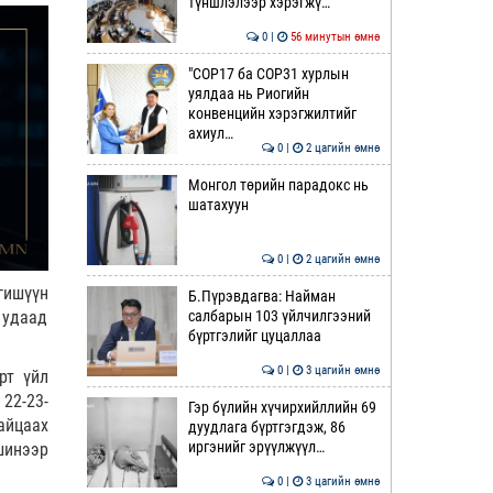
түншлэлээр хэрэгжү…
0 |
56 минутын өмнө
"COP17 ба COP31 хурлын
уялдаа нь Риогийн
конвенцийн хэрэгжилтийг
ахиул…
0 |
2 цагийн өмнө
Монгол төрийн парадокс нь
шатахуун
0 |
2 цагийн өмнө
гишүүн
Б.Пүрэвдагва: Найман
 удаад
салбарын 103 үйлчилгээний
бүртгэлийг цуцаллаа
0 |
3 цагийн өмнө
рт үйл
22-23-
Гэр бүлийн хүчирхийллийн 69
айцаах
дуудлага бүртгэгдэж, 86
иргэнийг эрүүлжүүл…
шинээр
0 |
3 цагийн өмнө