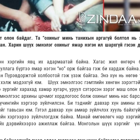
мт олон байдаг. Та “охиныг минь танихын аргагүй болтол нь 
сан. Харин шүүх эмнэлэг охиныг ямар нэгэн ил шархгүй гэсэн д
эн хэргийн явц их адармаатай байна. Хагас жил өнгөрч 
уллага бүртээ ямар нэгэн “но” орж байгаа гэж би хардаж байна.
ан Пүрэвдоржтой холбоотой гэж үзэж байгаа. Энэ хүн нь нөгөө 
 хэлж мэдэхгүй юм. Шүүх эмнэлгээс гэмтлийн хөнгөн зэрэгтэй
 зургийг харахад хамар хугарч, уруул сэтэрсэн зэрэг маш олон 
нэлгээс архины цочмог хордлогоос болж охиныг минь нас барс
хүчингийн хэргээр зүйлчилсэн. Би тэднийг давхар хүн амины х
йг тавьсан юм. Гэтэл давхар хүн амиар зүйлчлэх хууль байхгүй
ийн хэргээрээ зүйлчлэгдэж байна. Манай өмгөөлөгч нар хэргий
йх дэрвийхээрээ ажиллаж байгаа. Монголын шүүх хэргийг үн