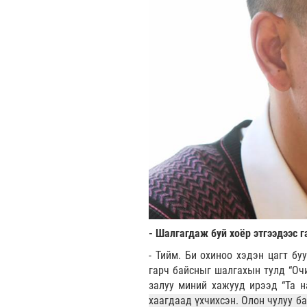
- Шалгагдаж буй хоёр этгээдээс г
- Тийм. Би охиноо хэдэн цагт б
гарч байсныг шалгахын тулд “Очи
залуу миний хажууд ирээд “Та н
хаагдаад үхчихсэн. Олон чулуу б