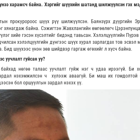
гүнээ харамсч байна. Хэргийг шүүхийн шатанд шилжүүлсэн гэх мэ
тын прокуророос шүүх рүү шилжүүлсэн. Баянзүрх дүүргийн Эр
эг хянагдаж байна. Сэжигтэн Жавхлангийн өмгөөлөгч Цэрэнпунца
үлэг хийе гэсэн хүсэлтийг бидэнд тавьсан. Хэлэлцүүлгийн Пүрэв 
дчилсан хэлэлцүүлгийн дүнгээс шүүх хурал зарлагдах тов эсвэл 
. Бид шүүхээс үнэн зөв шийдвэр гаргаж өгөхийг л хүсч байна.
эс уучлалт гуйсан уу?
 байхад нөгөө талаас уучлалт гуйж нэг ч удаа ирээгүй. Би х
ардал нэхэмжилсэн ч хүлээж аваагүй. Би маш их гомдолтой 
ээсэн бол оршуулгын зардал нэхэх үү.