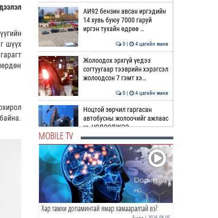
дээлэл
АИ92 бензин авсан иргэдийн
14 хувь буюу 7000 гаруй
иргэн тухайн өдрөө …
үүгийн
г шүүх
0 |
4 цагийн өмнө
гарагт
Жолоодох эрхгүй үедээ
мөрдөн
согтуугаар тээврийн хэрэгсэл
жолоодсон 7 гэмт хэ…
0 |
4 цагийн өмнө
охирол
Ноцтой зөрчил гаргасан
байна.
автобусны жолоочийг ажлаас
нь ЧӨЛӨӨЛЖЭЭ
MOBILE TV
0 |
4 цагийн өмнө
“Цалинтай ээж”-ийн 50
мянган төгрөгийг 500 мянга
болгох өргөдлийг дахи…
1 |
4 цагийн өмнө
Хар тамхи допаминтай ямар хамааралтай вэ?
Долоодугаар сард 709,503
зөрчил бүртгэгджээ
Бусад
| 2026-08-05