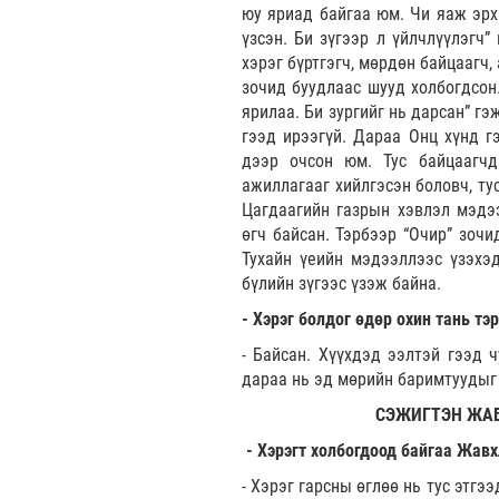
юу яриад байгаа юм. Чи яаж эрх
үзсэн. Би зүгээр л үйлчлүүлэгч”
хэрэг бүртгэгч, мөрдөн байцаагч,
зочид буудлаас шууд холбогдсон
ярилаа. Би зургийг нь дарсан” г
гээд ирээгүй. Дараа Онц хүнд г
дээр очсон юм. Тус байцаагчд
ажиллагааг хийлгэсэн боловч, ту
Цагдаагийн газрын хэвлэл мэдэ
өгч байсан. Тэрбээр “Очир” зоч
Тухайн үеийн мэдээллээс үзэхэд
бүлийн зүгээс үзэж байна.
- Хэрэг болдог өдөр охин тань тэр
- Байсан. Хүүхдэд ээлтэй гээд 
дараа нь эд мөрийн баримтуудыг 
СЭЖИГТЭН ЖАВ
- Хэрэгт холбогдоод байгаа Жав
- Хэрэг гарсны өглөө нь тус этг