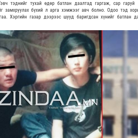
эвч тэднийг тухай өдөр батлан даалтад гаргаж, сар гаруй 
йг замхруулах бүхий л арга хэмжээг авч болно. Одоо тэд хор
гаа. Хэргийн газар дээрээс шууд баригдсан хүнийг батлан д