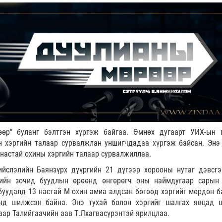
өөр" буланг бэлтгэн хүргэж байгаа. Өмнөх дугаарт УИХ-ын 
н хэргийн талаар сурвалжлан уншигчдадаа хүргэж байсан. Энэ
настай охины хэргийн талаар сурвалжиллаа.
ийслэлийн Баянзүрх дүүргийн 21 дүгээр хорооны нутаг дэвсгэ
вийн зочид буудлын өрөөнд өнгөрөгч оны наймдугаар сарын 
буудалд 13 настай М охин амиа алдсан бөгөөд хэргийг мөрдөн б
нд шилжсэн байна. Энэ тухай болон хэргийг шалгах явцад 
аар Талийгаачийн аав Т.Лхагвасүрэнтэй ярилцлаа.