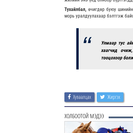
Тухайлбал,
өчигдөр буюу шинийн
морь уралдуулахаар бэлтгэж байс
Улмаар тус ай
хаагчид очиж,
тооцохоор болж
Хуваалцах
Жиргэх
ХОЛБООТОЙ МЭДЭЭ