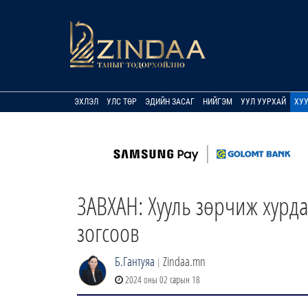
ЭХЛЭЛ
УЛС ТӨР
ЭДИЙН ЗАСАГ
НИЙГЭМ
УУЛ УУРХАЙ
ХУ
ЗАВХАН: Хууль зөрчиж хурд
зогсоов
Б.Гантуяа
Zindaa.mn
|
2024 оны 02 сарын 18