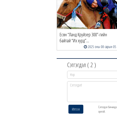
Есөн “Ланд Круйзер 300”-гийн
байтай “Их хурд”…
2025 оны 08 сарын 05
Сэтгэгдэл (
2
)
Сэтгэгдэл бичихдэ
Илгээх
эрхтэй.