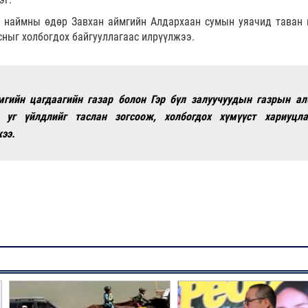
 наймны өдөр Завхан аймгийн Алдархаан сумын уяачид таван
ныг холбогдох байгууллагаас илрүүлжээ.
мгийн цагдаагийн газар болон Гэр бүл залуучуудын газрын ал
 уг үйлдлийг таслан зогсоож, холбогдох хүмүүст хариуцла
ээ.