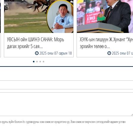
УВСЫН ойн ШИНЭ САНАА: Морь
ХЭҮК-ын гишүүн Ж.Хунанг “Хү
дагах эрхийг 5 сая…
эрхийн төлөө о…
2025 оны 07 сарын 18
2025 оны 07 с
э хууль зүйн болон ёс суртахууны хэм хэмжээг хүндэтгэнэ үү. Хэм хэмжээг зөрчсөн сэтгэгдэлийг админ устгах