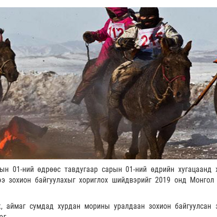
ын 01-ний өдрөөс тавдугаар сарын 01-ний өдрийн хугацаанд 
гээ зохион байгуулахыг хориглох шийдвэрийг 2019 онд Монгол
, аймаг сумдад хурдан морины уралдаан зохион байгуулсан 
эг.