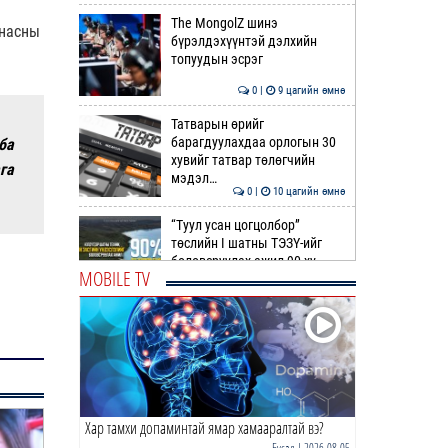
The MongolZ шинэ
 насны
бүрэлдэхүүнтэй дэлхийн
топуудын эсрэг
0 |
9 цагийн өмнө
Татварын өрийг
барагдуулахдаа орлогын 30
ба
хувийг татвар төлөгчийн
га
мэдэл…
0 |
10 цагийн өмнө
“Туул усан цогцолбор”
төслийн I шатны ТЭЗҮ-ийг
боловсруулах ажил 90 ху…
MOBILE TV
0 |
10 цагийн өмнө
Нийслэлийн иргэдийн
Төлөөлөгчдийн Хурлын
Ээлжит VIII хуралдаан
эхэллээ
0 |
10 цагийн өмнө
Хар тамхи допаминтай ямар хамааралтай вэ?
ТОО | Гадаад валютын нөөц
7.9 тэрбум ам.доллар давлаа
Бусад
| 2026-08-05