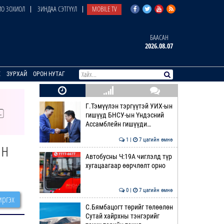
О ЗОХИОЛ
ЗИНДАА СЭТГҮҮЛ
MOBILE TV
БААСАН
2026.08.07
E
ЗУРХАЙ
ОРОН НУТАГ
Г.Тэмүүлэн тэргүүтэй УИХ-ын
гишүүд БНСУ-ын Үндэсний
Ассамблейн гишүүди…
1 |
7 цагийн өмнө
ан
Автобусны Ч:19А чиглэлд түр
хугацаагаар өөрчлөлт орно
0 |
7 цагийн өмнө
ргэх
С.Бямбацогт төрийг төлөөлөн
Сутай хайрхны тэнгэрийг