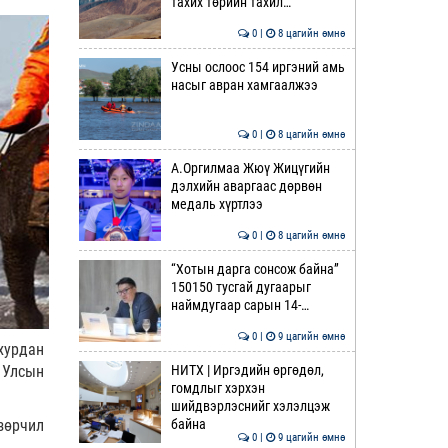
тахих төрийн тахил…
0 |
8 цагийн өмнө
Усны ослоос 154 иргэний амь
насыг авран хамгаалжээ
0 |
8 цагийн өмнө
А.Оргилмаа Жюү Жицүгийн
дэлхийн аваргаас дөрвөн
медаль хүртлээ
0 |
8 цагийн өмнө
“Хотын дарга сонсож байна”
150150 тусгай дугаарыг
наймдугаар сарын 14-…
0 |
9 цагийн өмнө
хурдан
НИТХ | Иргэдийн өргөдөл,
 Улсын
гомдлыг хэрхэн
шийдвэрлэснийг хэлэлцэж
байна
зөрчил
0 |
9 цагийн өмнө