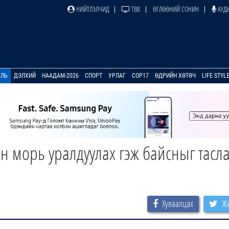
НИЙТЛЭЛЧИД
ТВ8
ӨГЛӨӨНИЙ СОНИН
АУДИ
УЛЬ
ДЭЛХИЙ
НААДАМ-2026
СПОРТ
УРЛАГ
COP17
ӨДРИЙН ХӨТӨЧ
LIFE STYL
ан морь уралдуулах гэж байсныг тасл
Хуваалцах
Жи