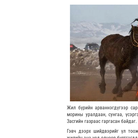
Жил бүрийн арваннэгдүгээр сар
морины уралдаан, сунгаа, үсэр
Засгийн газраас гаргасан байдаг.
Гэвч дээрх шийдвэрийг үл тоож
жилийн энэ үед олноор бүртгэгдд