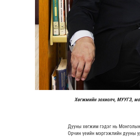
Хөгжмийн зохиолч, МУУГЗ, мор
Дууны хөгжим гэдэг нь Монголын 
Орчин үеийн мэргэжлийн дууны у