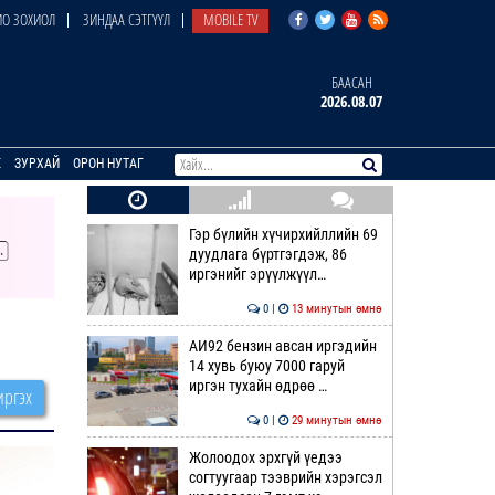
О ЗОХИОЛ
ЗИНДАА СЭТГҮҮЛ
MOBILE TV
БААСАН
2026.08.07
E
ЗУРХАЙ
ОРОН НУТАГ
Гэр бүлийн хүчирхийллийн 69
дуудлага бүртгэгдэж, 86
иргэнийг эрүүлжүүл…
0 |
13 минутын өмнө
АИ92 бензин авсан иргэдийн
14 хувь буюу 7000 гаруй
иргэн тухайн өдрөө …
ргэх
0 |
29 минутын өмнө
Жолоодох эрхгүй үедээ
согтуугаар тээврийн хэрэгсэл