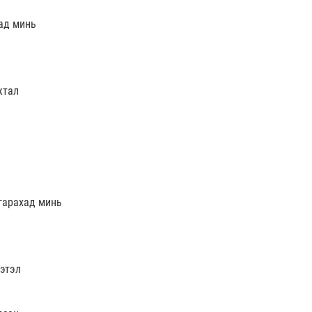
ад минь
жтал
гарахад минь
мэтэл