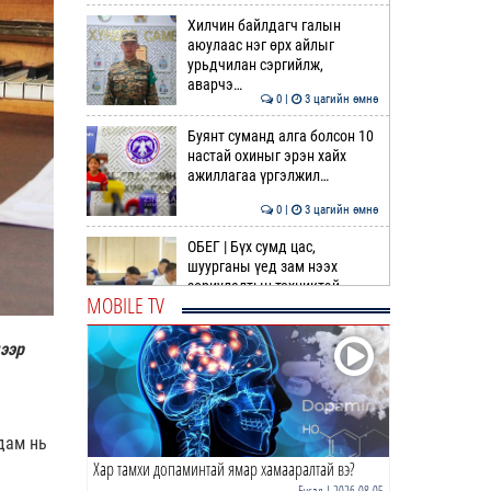
Хилчин байлдагч галын
аюулаас нэг өрх айлыг
урьдчилан сэргийлж,
аварчэ…
0 |
3 цагийн өмнө
Буянт суманд алга болсон 10
настай охиныг эрэн хайх
ажиллагаа үргэлжил…
0 |
3 цагийн өмнө
ОБЕГ | Бүх сумд цас,
шуурганы үед зам нээх
зориулалтын техниктэй
MOBILE TV
болсо…
0 |
4 цагийн өмнө
дээр
Өнөөдөр гурван дүүрэгт
ЦАХИЛГААН ХЯЗГААРЛАНА
0 |
4 цагийн өмнө
дам нь
Хар тамхи допаминтай ямар хамааралтай вэ?
Идэр, Тэс, Эг, Үүр голын
хөндийгөөр дуу цахилгаантай
Бусад
| 2026-08-05