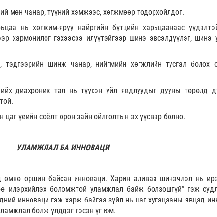
ий мөн чанар, түүний хэмжээс, хөгжмөөр тодорхойлдог.
ьцаа нь хөгжим-яруу найргийн бүтцийн харьцаанаас үүдэлтэ
эр хармонилог гэхээсээ илүүтэйгээр шинэ эвсэлдүүлэг, шинэ 
, тэдгээрийн шинж чанар, нийгмийн хөгжлийн тусгал болох 
ийх диахроник тал нь түүхэн үйл явдлуудыг дууны төрөлд д
той.
 цаг үеийн соёлт орон зайн ойлголтын эх үүсвэр болно.
УЛАМЖЛАЛ БА ИННОВАЦИ
д өмнө оршин байсан инноваци. Харин аливаа шинэчлэл нь ир
өө илэрхийлэх боломжтой уламжлал байж болзошгүй” гэж суд
идний инноваци гэж харж байгаа зүйл нь цаг хугацааны явцад ин
 уламжлал болж үлддэг гэсэн үг юм.