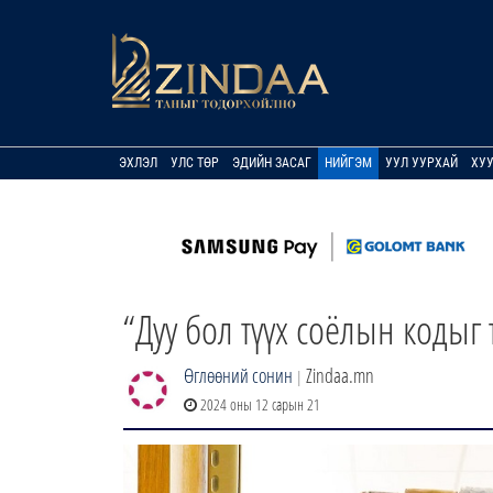
ЭХЛЭЛ
УЛС ТӨР
ЭДИЙН ЗАСАГ
НИЙГЭМ
УУЛ УУРХАЙ
ХУ
“Дуу бол түүх соёлын кодыг 
Өглөөний сонин
Zindaa.mn
|
2024 оны 12 сарын 21