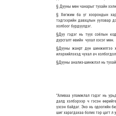
§ Дууны мөн чанарыг тухайн хэлн
§ Хөгжим ба үг хоорондын хар
тэдгээрийн давхцлын уулзвар дэ
холбоог бүрдүүлдэг.
§Дуу гэдэг нь түүх соёлын код
дурсгалт өвийн чухал хэсэг мөн.
§Дууны жанрт дүн шинжилгээ х
илэрхийлэхэд чухал ач холбогдол
§Дууны анализ-шинжлэл нь тухайн
“Аливаа уламжлал гэдэг нь урь
далд хэлбэрээр ч гэсэн өөрийг
үзсэн байдаг. Энэ нь одоогийн б
шиг харагдахаа болих тэр цагт л