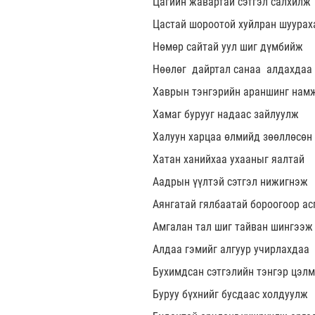
Цагийн жавартай сэтгэл салхилж
Цастай шороотой хуйлран шуурах
Нөмөр сайтай уул шиг дүмбийж
Нөөлөг дайртал санаа алдахдаа
Хаврын тэнгэрийн араншинг нам
Хамаг бурууг надаас зайлуулж
Халуун харцаа өлмийд зөөллөсөн
Хатан ханийхаа ухааныг яалтай
Аадрын үүлтэй сэтгэл нижигнэж
Аянгатай гялбаатай бороогоор ас
Амгалан тал шиг тайван шингээж
Алдаа гэмийг алгуур учирлахдаа
Бухимдсан сэтгэлийн тэнгэр цэл
Буруу бүхнийг бусдаас холдуулж