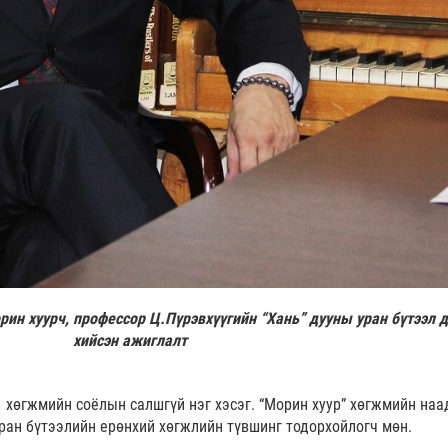
ин хуурч, профессор Ц.Пүрэвхүүгийн “Хань” дууны уран бүтээл 
хийсэн ажиглалт
хөгжмийн соёлын салшгүй нэг хэсэг. “Морин хуур” хөгжмийн наа
ран бүтээлийн ерөнхий хөгжлийн түвшинг тодорхойлогч мөн.