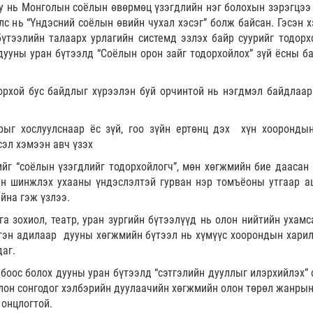
у нь Монголын соёлын өвөрмөц үзэгдлийн нэг болохын зэрэгцээ
лс нь “Үндэсний соёлын өвийн чухал хэсэг” болж байсан. Гэсэн х
бүтээлийн талаарх урлагийн системд эзлэх байр суурийг тодорх
дууны уран бүтээлд “Соёлын орон зайг тодорхойлох” зүй ёсны б
орхой бус байдлыг хүрээлэн буй орчинтой нь нэгдмэл байдлаар
арыг хослуулснаар ёс зүй, гоо зүйн ертөнц дэх хүн хооронды
эл хэмээн авч үзэх
гийг “соёлын үзэгдлийг тодорхойлогч”, мөн хөгжмийн бие даасан 
сэн шинжлэх ухааны үндэслэлтэй гурван нэр томъёоны утгаар а
йна гэж үзлээ.
га зохиол, театр, уран зургийн бүтээлүүд нь олон нийтийн ухамс
гэн адилаар дууны хөгжмийн бүтээл нь хүмүүс хоорондын хари
даг.
лбоос болох дууны уран бүтээлд “сэтгэлийн дууллыг илэрхийлэх” 
лон сонгодог хэлбэрийн дуулаачийн хөгжмийн олон төрөл жанрын
 онцлогтой.