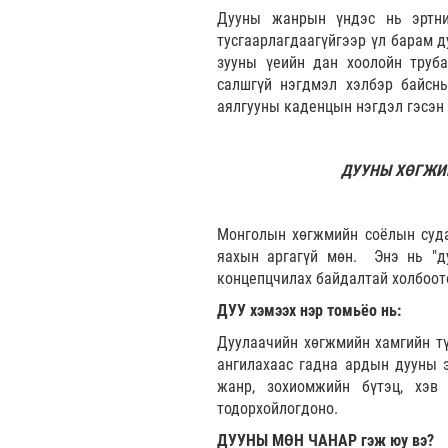
Дууны жанрын үндэс нь эртний
тусгаарлагдаагүйгээр үл барам д
зууны үеийн дан хоолойн трубад
салшгүй нэгдмэл хэлбэр байсн
аялгууны каденцын нэгдэл гэсэн
ДУУНЫ ХӨГЖИ
Монголын хөгжмийн соёлын суда
яахын аргагүй мөн. Энэ нь "ду
концепцчилах байдалтай холбоото
ДУУ хэмээх нэр томьёо нь:
Дуулаачийн хөгжмийн хамгийн тү
ангилахаас гадна ардын дууны 
жанр, зохиомжийн бүтэц, хэв
тодорхойлогдоно.
ДУУНЫ МӨН ЧАНАР гэж юу вэ?