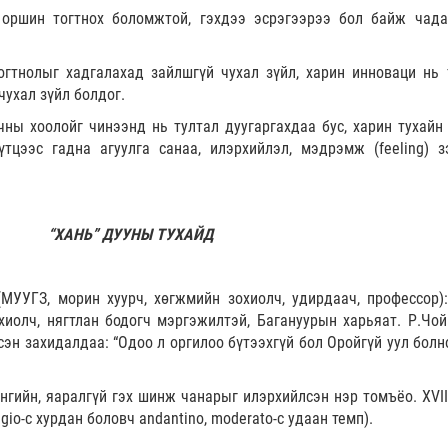
оршин тогтнох боломжтой, гэхдээ эсрэгээрээ бол байж чадахг
гтнолыг хадгалахад зайлшгүй чухал зүйл, харин инноваци нь 
ухал зүйл болдог.
чны хоолойг чинээнд нь тултал дуугаргахдаа бус, харин тухайн
тцээс гадна агуулга санаа, илэрхийлэл, мэдрэмж (feeling) з
“ХАНЬ” ДУУНЫ ТУХАЙД
УУГЗ, морин хуурч, хөгжмийн зохиолч, удирдаач, профессор):
хиолч, нягтлан бодогч мэргэжилтэй, Багануурын харьяат. Р.Чо
сэн захидалдаа: “Одоо л оргилоо бүтээхгүй бол Оройгүй уул болн
нгийн, яаралгүй гэх шинж чанарыг илэрхийлсэн нэр томъёо. XVII
gio-с хурдан боловч andantino, moderato-с удаан темп).