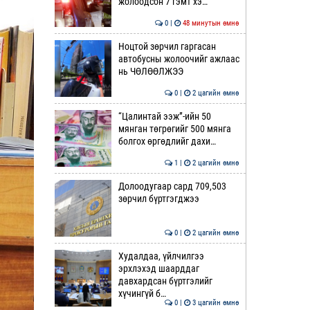
жолоодсон 7 гэмт хэ…
0 |
48 минутын өмнө
Ноцтой зөрчил гаргасан
автобусны жолоочийг ажлаас
нь ЧӨЛӨӨЛЖЭЭ
0 |
2 цагийн өмнө
“Цалинтай ээж”-ийн 50
мянган төгрөгийг 500 мянга
болгох өргөдлийг дахи…
1 |
2 цагийн өмнө
Долоодугаар сард 709,503
зөрчил бүртгэгджээ
0 |
2 цагийн өмнө
Худалдаа, үйлчилгээ
эрхлэхэд шаарддаг
давхардсан бүртгэлийг
хүчингүй б…
0 |
3 цагийн өмнө