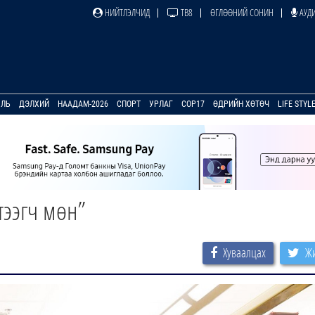
НИЙТЛЭЛЧИД
ТВ8
ӨГЛӨӨНИЙ СОНИН
АУДИ
УЛЬ
ДЭЛХИЙ
НААДАМ-2026
СПОРТ
УРЛАГ
COP17
ӨДРИЙН ХӨТӨЧ
LIFE STYL
тээгч мөн”
Хуваалцах
Жи