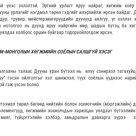
 үеэс эхлэлтэй. Эртний урлагт яруу найраг, хөгжим хоёр
ууны урлагийг нэгдмэл төрөл гэдгийг илэрхийлж ирсэн байдаг. 
ур, трувер, мейстерзингерүүдийн дуунууд аялгуу, үг хэллэг 
ы нотолгоо нь дуунд яруу найргийн мөр, шадын бүтэц ба хө
 уялдаа холбоос оршин буйгаар тодорхойлогдож ирсэн.
М-МОНГОЛЫН ХӨГЖМИЙН СОЁЛЫН САЛШГҮЙ ХЭСЭГ
лгааны талаас Дууны уран бүтээл нь илүү сонирхол татахуйц
у" гэсэн ойлголтыг хэл шинжлэл, түүх соёлын үүднээс нари
й гэж үзсэн болно.
гээмэл төрөл бөгөөд нийтийн болон зохиогчийн (мэргэжлийн) д
элементүүд, хөгжмийн зохиолчдын харилцан уялдаат бүтээлийн
 маяг, гүйцэтгэлийн хэлбэр, амьдралын давхарга хүрээ з