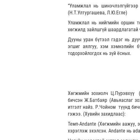
“Уламжлал нь шинэчлэлгүйгээр 
(Н.Т.Ултургашева, Л.Ю.Егле)
Уламжлал нь нийгмийн оршин то
хөгжилд зайлшгүй шаардлагатай ч
Дууны уран бүтээл гэдэг нь дуу
эгшиг аялгуу, хэм хэмнэлийн бү
тодорхойлогдох нь зүй ёсных.
Хөгжмийн зохиолч Ц.Пүрэвхүү (М
бичсэн Ж.Батбаяр (Авьяаслаг зо
итгэлт найз. Р.Чойном түүнд бич
гэжээ. (Хувийн захидлаас):
Темп-Andante (Хөгжмийн аажуу, э
хэрэглэж эхэлсэн. Andante нь ada