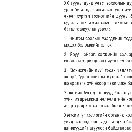
ХХ зууны дунд үеэс зохиолын ду
уран бүтээлд шингээсэн үнэт зүй
өнөөг хүртэл зохиогчийн дууны 
судалгааны ажил хомс. Тиймээс 
баталгаажуулан үзвэл:
1. Нийгэм соёлын үзэгдлийн тод
мэдэх боломжийг олгох
2. Яруу найраг, хөгжмийн салб
санааны харилцааны чухал хэрэгс
3. "Зохиогчийн дуу" гэсэн хэллэ
жанр”, “уран сайхны бүтээл” гэ
шаардлага зүй ёсоор тавигдаж ба
Урлагийн бусад төрлүүд болох ут
зүйн мэдрэмжид нөлөөлдгийн нэ
асар хүчирхэг хэрэгсэл болж чад
Хөгжим, үг хэллэгийн органик хо
увидас оршдгоос гадна ардын бо
шинжүүдийг агуулсан байдгаараа