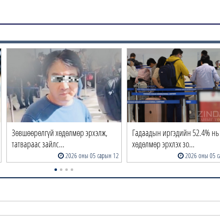
Зөвшөөрөлгүй хөдөлмөр эрхэлж,
Гадаадын иргэдийн 52.4% нь
татвараас зайлс…
хөдөлмөр эрхлэх зо…
2026 оны 05 сарын 12
2026 оны 05 с