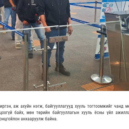
иргэн, аж ахуйн нэгж, байгууллагууд хууль тогтоомжийг чанд м
цохгүй байх, мөн төрийн байгууллагын хууль ёсны үйл ажилл
онцгойлон анхааруулж байна.