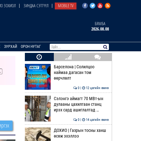
О ЗОХИОЛ
ЗИНДАА СЭТГҮҮЛ
MOBILE TV
БЯМБА
2026.08.08
E
ЗУРХАЙ
ОРОН НУТАГ
Барселона | Солилцоо
наймаа дагасан том
өөрчлөлт
0 |
12 цагийн өмнө
Сэлэнгэ аймагт 70 МВт-ын
дулааны цахилгаан станц
ирэх сард ашиглалтад …
0 |
14 цагийн өмнө
ргэх
ДОХИО | Газрын тосны ханш
өсөж эхэллээ