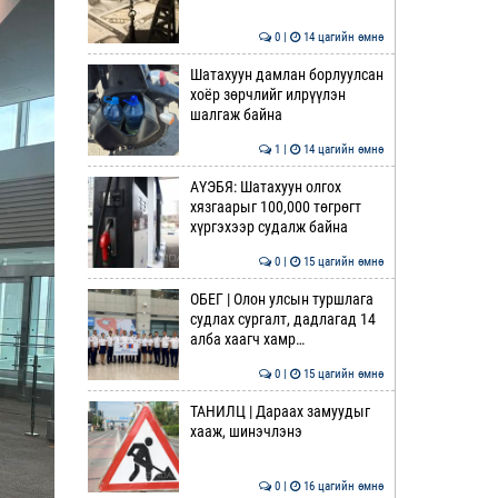
0 |
14 цагийн өмнө
Шатахуун дамлан борлуулсан
хоёр зөрчлийг илрүүлэн
шалгаж байна
1 |
14 цагийн өмнө
АҮЭБЯ: Шатахуун олгох
хязгаарыг 100,000 төгрөгт
хүргэхээр судалж байна
0 |
15 цагийн өмнө
ОБЕГ | Олон улсын туршлага
судлах сургалт, дадлагад 14
алба хаагч хамр…
0 |
15 цагийн өмнө
ТАНИЛЦ | Дараах замуудыг
хааж, шинэчлэнэ
0 |
16 цагийн өмнө