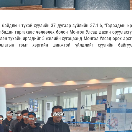
байдлын тухай хуулийн 37 дугаар зүйлийн 37.1.6, “Гадаадын ир
лбадан гаргахаас чөлөөлөх болон Монгол Улсад дахин оруулахгү
слэн тухайн иргэдийг 5 жилийн хугацаанд Монгол Улсад орох эрхг
уллагын гэмт хэргийн шинжтэй үйлдлийг хуулийн байгуу