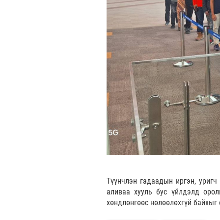
Түүнчлэн гадаадын иргэн, уригч 
аливаа хууль бус үйлдэлд орол
хөндлөнгөөс нөлөөлөхгүй байхыг 