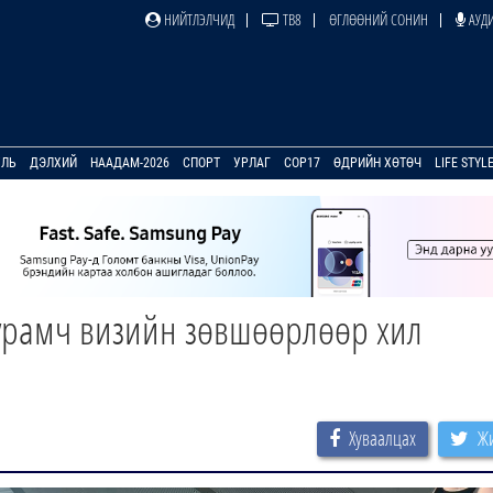
НИЙТЛЭЛЧИД
ТВ8
ӨГЛӨӨНИЙ СОНИН
АУДИ
УЛЬ
ДЭЛХИЙ
НААДАМ-2026
СПОРТ
УРЛАГ
COP17
ӨДРИЙН ХӨТӨЧ
LIFE STYL
уурамч визийн зөвшөөрлөөр хил
Хуваалцах
Жи