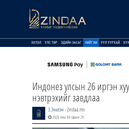
ЭХЛЭЛ
УЛС ТӨР
ЭДИЙН ЗАСАГ
НИЙГЭМ
УУЛ УУРХАЙ
ХУ
Индонез улсын 26 иргэн х
нэвтрэхийг завдлаа
З.Энхлэн
Zindaa.mn
|
2026 оны 04 сарын 29