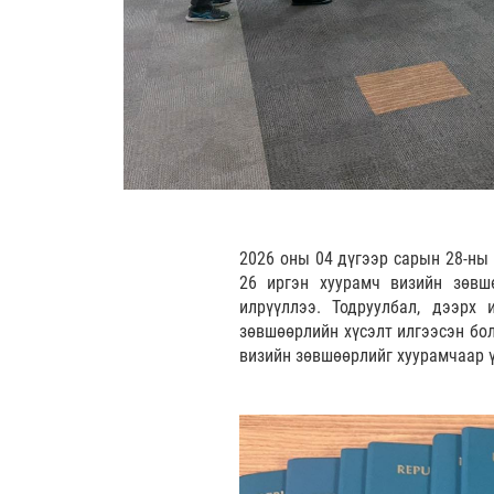
2026 оны 04 дүгээр сарын 28-ны
26 иргэн хуурамч визийн зөвш
илрүүллээ. Тодруулбал, дээрх
зөвшөөрлийн хүсэлт илгээсэн бол
визийн зөвшөөрлийг хуурамчаар ү