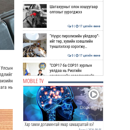
Шатахууныг олон хошуугаар
олгохыг үүрэгджээ
0 |
17 цагийн өмнө
“Нүүрс пиролизийн үйлдвэр”-
ийг төр, хувийн хэвшлийн
түншлэлээр хэрэгжү…
0 |
17 цагийн өмнө
"COP17 ба COP31 хурлын
 Улсын
уялдаа нь Риогийн
лдлийг
конвенцийн хэрэгжилтийг
MOBILE TV
визийн
ахиул…
0 |
17 цагийн өмнө
ага нь
Монгол төрийн парадокс нь
шатахуун
0 |
18 цагийн өмнө
Хар тамхи допаминтай ямар хамааралтай вэ?
Б.Пүрэвдагва: Найман
салбарын 103 үйлчилгээний
Бусад
| 2026-08-05