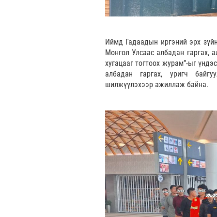
Иймд Гадаадын иргэний эрх зүйн 
Монгол Улсаас албадан гаргах, а
хугацааг тогтоох журам”-ыг үндэ
албадан гаргах, уригч байгу
шилжүүлэхээр ажиллаж байна.