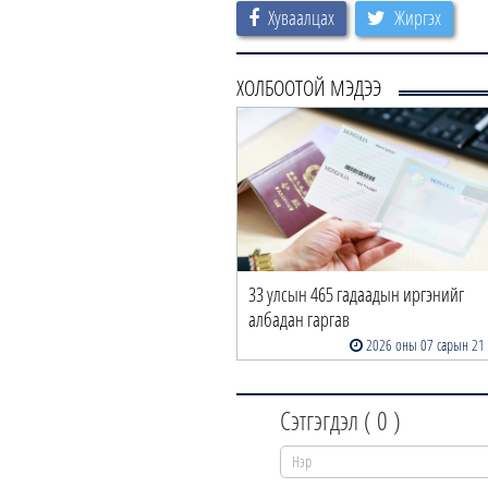
Хуваалцах
Жиргэх
ХОЛБООТОЙ МЭДЭЭ
33 улсын 465 гадаадын иргэнийг
албадан гаргав
2026 оны 07 сарын 21
Сэтгэгдэл (
0
)