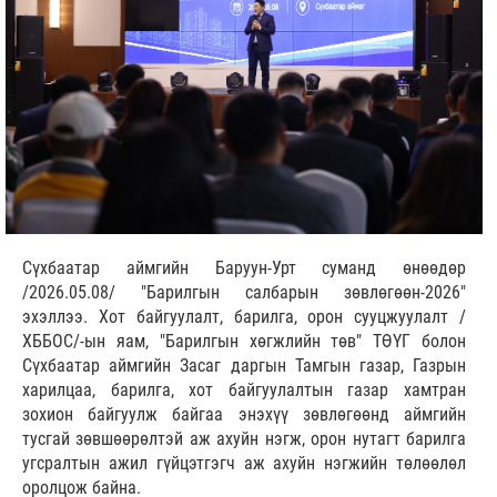
Сүхбаатар аймгийн Баруун-Урт суманд өнөөдөр
/2026.05.08/ "Барилгын салбарын зөвлөгөөн-2026"
эхэллээ. Хот байгуулалт, барилга, орон сууцжуулалт /
ХББОС/-ын яам, "Барилгын хөгжлийн төв" ТӨҮГ болон
Сүхбаатар аймгийн Засаг даргын Тамгын газар, Газрын
харилцаа, барилга, хот байгуулалтын газар хамтран
зохион байгуулж байгаа энэхүү зөвлөгөөнд аймгийн
тусгай зөвшөөрөлтэй аж ахуйн нэгж, орон нутагт барилга
угсралтын ажил гүйцэтгэгч аж ахуйн нэгжийн төлөөлөл
оролцож байна.