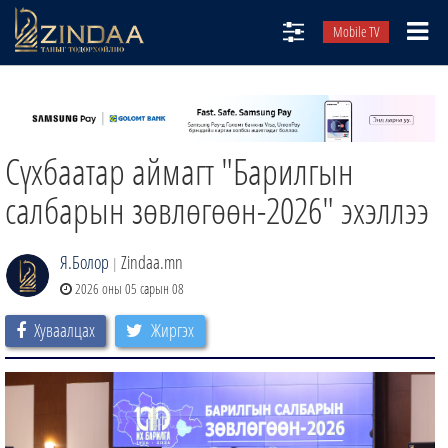
Mobile TV
НИЙТЛЭЛЧИД
ТВ8
Сүхбаатар аймагт "Барилгын
ӨГЛӨӨНИЙ СОНИН
АУДИО ЗОХИОЛ
салбарын зөвлөгөөн-2026" эхэллээ
ЗИНДАА СЭТГҮҮЛ
Я.Болор
Zindaa.mn
|
2026 оны 05 сарын 08
Хуваалцах
Жиргэх