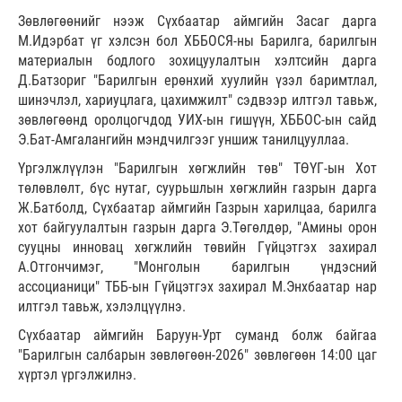
Зөвлөгөөнийг нээж Сүхбаатар аймгийн Засаг дарга
М.Идэрбат үг хэлсэн бол ХББОСЯ-ны Барилга, барилгын
материалын бодлого зохицуулалтын хэлтсийн дарга
Д.Батзориг "Барилгын ерөнхий хуулийн үзэл баримтлал,
шинэчлэл, хариуцлага, цахимжилт" сэдвээр илтгэл тавьж,
зөвлөгөөнд оролцогчдод УИХ-ын гишүүн, ХББОС-ын сайд
Э.Бат-Амгалангийн мэндчилгээг уншиж танилцууллаа.
Үргэлжлүүлэн "Барилгын хөгжлийн төв" ТӨҮГ-ын Хот
төлөвлөлт, бүс нутаг, суурьшлын хөгжлийн газрын дарга
Ж.Батболд, Сүхбаатар аймгийн Газрын харилцаа, барилга
хот байгуулалтын газрын дарга Э.Төгөлдөр, "Амины орон
сууцны инновац хөгжлийн төвийн Гүйцэтгэх захирал
А.Отгончимэг, "Монголын барилгын үндэсний
ассоцианици" ТББ-ын Гүйцэтгэх захирал М.Энхбаатар нар
илтгэл тавьж, хэлэлцүүлнэ.
Сүхбаатар аймгийн Баруун-Урт суманд болж байгаа
"Барилгын салбарын зөвлөгөөн-2026" зөвлөгөөн 14:00 цаг
хүртэл үргэлжилнэ.