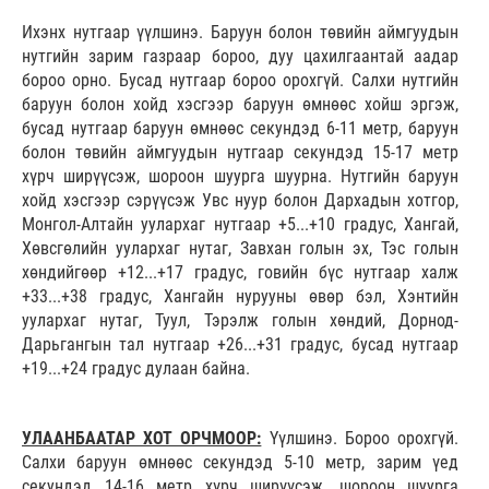
Ихэнх нутгаар үүлшинэ. Баруун болон төвийн аймгуудын
нутгийн зарим газраар бороо, дуу цахилгаантай аадар
бороо орно. Бусад нутгаар бороо орохгүй. Салхи
нутгийн
баруун болон хойд хэсгээр баруун өмнөөс хойш эргэж,
бусад нутгаар баруун өмнөөс секундэд 6-11 метр, баруун
болон төвийн аймгуудын нутгаар секундэд 15-17 метр
хүрч ширүүсэж, шороон шуурга шуурна. Нутгийн баруун
хойд хэсгээр сэрүүсэж Увс нуур болон Дархадын хотгор,
Монгол-Алтайн уулархаг нутгаар +5...+10 градус, Хангай,
Хөвсгөлийн уулархаг нутаг, Завхан голын эх, Тэс голын
хөндийгөөр +12...+17 градус, говийн бүс нутгаар халж
+33...+38 градус, Хангайн нурууны өвөр бэл, Хэнтийн
уулархаг нутаг, Туул, Тэрэлж голын хөндий, Дорнод-
Дарьгангын тал нутгаар +26...+31 градус, бусад нутгаар
+19...+24 градус дулаан байна.
УЛААНБААТАР ХОТ ОРЧМООР:
Үүлшинэ. Бороо орохгүй.
Салхи баруун өмнөөс секундэд 5-10 метр, зарим үед
секундэд 14-16 метр хүрч ширүүсэж, шороон шуурга