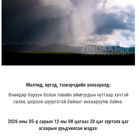
Малчид, иргэд, тээвэрчдийн анхааралд:
Өнөөдөр баруун болон төвийн аймгуудын нутгаар хүчтэй
салхи, шороон шуургатай байхыг анхааруулж байна.
2026 оны 05-р сарын 12-ны 08 цагаас 20 цаг хүртэлх цаг
агаарын урьдчилсан мэдээ: