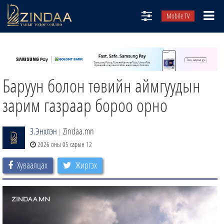
Mobile TV
НИЙТЛЭЛЧИД
ТВ8
Баруун болон төвийн аймгуудын
ӨГЛӨӨНИЙ СОНИН
АУДИО ЗОХИОЛ
зарим газраар бороо орно
ЗИНДАА СЭТГҮҮЛ
З.Энхлэн
Zindaa.mn
|
2026 оны 05 сарын 12
Хуваалцах
Жиргэх