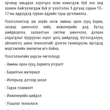
орчинд амьдрах хэрэгцээ өсөн нэмэгдэж буй энэ үед
зохион байгуулагдаж буй уг үзэсгэлэн 5 дугаар сарын 15–
17-ны өдрүүдэд гурван өдрийн турш үргэлжилнэ.
Үзэсгэлэнгээр аж ахуйн нэгж амины орон сууц барих,
засвар шинэчлэл хийх, инженерийн дэд бүтэц
шийдвэрлэх, халаалтын систем шинэчлэх, дулаан
алдагдлыг бууруулах зэрэг цогц шийдлүүд, бүтээгдэхүүн,
үйлчилгээ, шинэ технологийг дэлгэн танилцуулж, иргэдэд
мэргэжлийн зөвлөгөө өгч байна.
Үзэсгэлэнгийн үндсэн чиглэлүүд:
- Амины орон сууц, барилга угсралт
- Барилгын материал
- Интерьер, дотоод засал
- Гадна тохижилт
- Инженерийн шийдэл
- Ухаалаг технологи