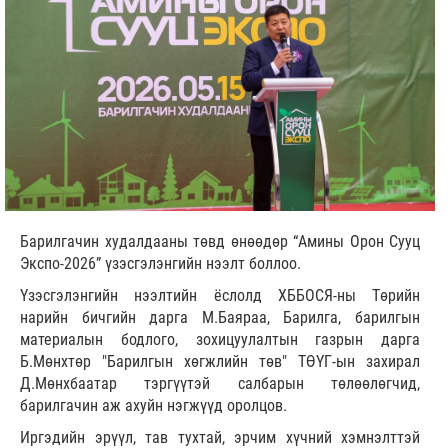
Барилгачин худалдааны төвд өнөөдөр “Амины Орон Сууц
Экспо-2026” үзэсгэлэнгийн нээлт боллоо.
Үзэсгэлэнгийн нээлтийн ёслолд ХББОСЯ-ны Төрийн
нарийн бичгийн дарга М.Баяраа, Барилга, барилгын
материалын бодлого, зохицуулалтын газрын дарга
Б.Мөнхтөр "Барилгын хөгжлийн төв" ТӨҮГ-ын захирал
Д.Мөнхбаатар тэргүүтэй салбарын төлөөлөгчид,
барилгачин аж ахуйн нэгжүүд оролцов.
Иргэдийн эрүүл, тав тухтай, эрчим хүчний хэмнэлттэй