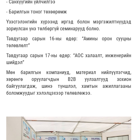
- Санхүүгийн үйлчилгээ
- Барилгын тоног төхөөрөмж
Үзэсгэлэнгийн хүрээнд иргэд болон мэргэжилтнүүдэд
зориулсан үнэ төлбөргүй семинарууд болно.
Тавдугаар сарын 16-ны өдөр: “Амины орон сууцны
төлөвлөлт”
Тавдугаар сарын 17-ны өдөр: “АОС халаалт, инженерийн
шийдэл”
Мөн барилгын компаниуд, материал нийлүүлэгчид,
хөрөнгө оруулагчдын B2B уулзалтууд зохион
байгуулагдаж, шинэ түншлэл, хамтын ажиллагааны
боломжуудыг хэлэлцэхээр төлөвлөжээ.