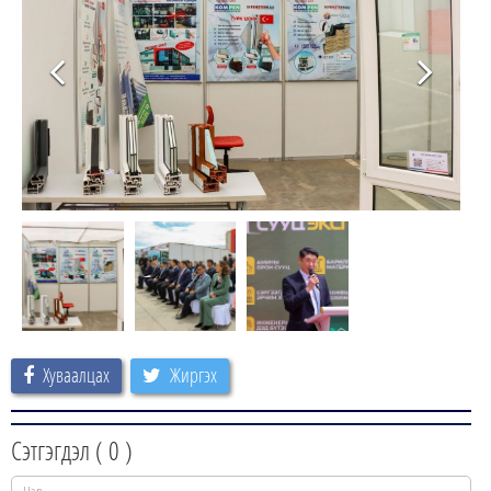
Хуваалцах
Жиргэх
Сэтгэгдэл (
0
)