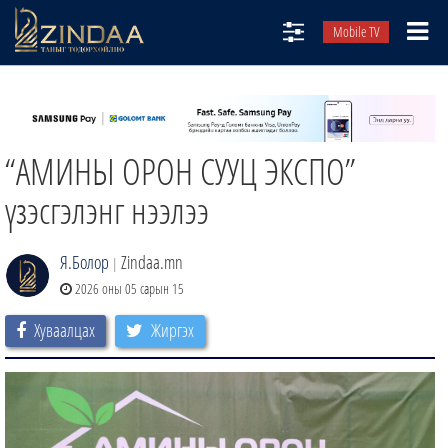
Mobile TV
НИЙТЛЭЛЧИД
ТВ8
“АМИНЫ ОРОН СУУЦ ЭКСПО”
ӨГЛӨӨНИЙ СОНИН
АУДИО ЗОХИОЛ
үзэсгэлэнг нээлээ
ЗИНДАА СЭТГҮҮЛ
Я.Болор
Zindaa.mn
|
2026 оны 05 сарын 15
Хуваалцах
Жиргэх