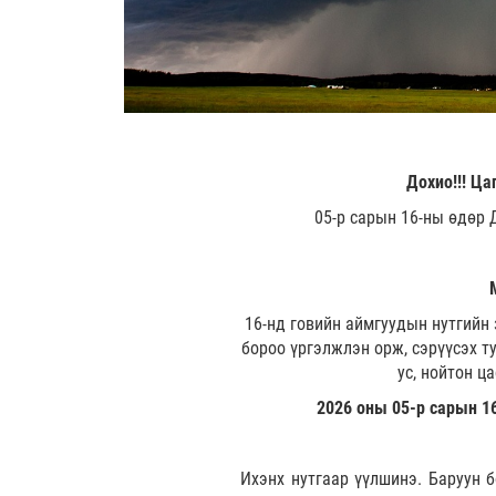
Дохио!!! Ца
05-р сарын 16-ны өдөр 
16-нд говийн аймгуудын нутгийн 
бороо үргэлжлэн орж, сэрүүсэх ту
ус, нойтон 
2026 оны 05-р сарын 16
Ихэнх нутгаар үүлшинэ. Баруун б