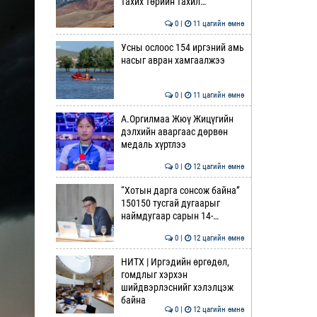
тахих төрийн тахил…
0 |
11 цагийн өмнө
Усны ослоос 154 иргэний амь
насыг авран хамгаалжээ
0 |
11 цагийн өмнө
А.Оргилмаа Жюү Жицүгийн
дэлхийн аваргаас дөрвөн
медаль хүртлээ
0 |
12 цагийн өмнө
“Хотын дарга сонсож байна”
150150 тусгай дугаарыг
наймдугаар сарын 14-…
0 |
12 цагийн өмнө
НИТХ | Иргэдийн өргөдөл,
гомдлыг хэрхэн
шийдвэрлэснийг хэлэлцэж
байна
0 |
12 цагийн өмнө