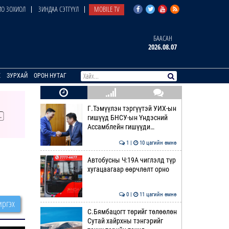
О ЗОХИОЛ
ЗИНДАА СЭТГҮҮЛ
MOBILE TV
БААСАН
2026.08.07
E
ЗУРХАЙ
ОРОН НУТАГ
Г.Тэмүүлэн тэргүүтэй УИХ-ын
гишүүд БНСУ-ын Үндэсний
Ассамблейн гишүүди…
1 |
10 цагийн өмнө
Автобусны Ч:19А чиглэлд түр
хугацаагаар өөрчлөлт орно
0 |
11 цагийн өмнө
ргэх
С.Бямбацогт төрийг төлөөлөн
Сутай хайрхны тэнгэрийг