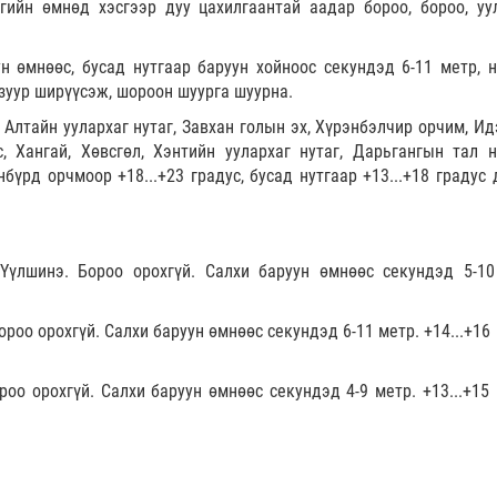
гийн өмнөд хэсгээр дуу цахилгаантай аадар бороо, бороо, уу
н өмнөөс, бусад нутгаар баруун хойноос секундэд 6-11 метр, н
зуур ширүүсэж, шороон шуурга шуурна.
 Алтайн уулархаг нутаг, Завхан голын эх, Хүрэнбэлчир орчим, Ид
с, Хангай, Хөвсгөл, Хэнтийн уулархаг нутаг, Дарьгангын тал н
нбүрд орчмоор +18...+23 градус, бусад нутгаар +13...+18 градус
Үүлшинэ. Бороо орохгүй. Салхи баруун өмнөөс секундэд 5-10
ороо орохгүй. Салхи баруун өмнөөс секундэд 6-11 метр. +14...+16
роо орохгүй. Салхи баруун өмнөөс секундэд 4-9 метр. +13...+15 