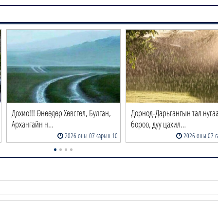
Дохио!!! Өнөөдөр Хөвсгөл, Булган,
Дорнод-Дарьгангын тал нуга
Архангайн н…
бороо, дуу цахил…
2026 оны 07 сарын 10
2026 оны 07 с