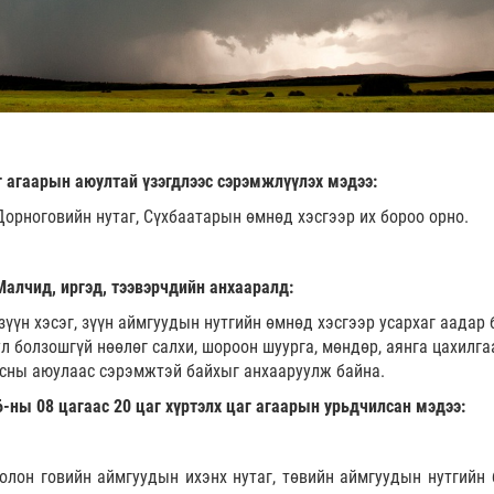
г агаарын аюултай үзэгдлээс сэрэмжлүүлэх мэдээ:
Дорноговийн нутаг, Сүхбаатарын өмнөд хэсгээр их бороо орно.
Малчид, иргэд, тээвэрчдийн анхааралд:
зүүн хэсэг, зүүн аймгуудын нутгийн өмнөд хэсгээр усархаг аадар 
л болзошгүй нөөлөг салхи, шороон шуурга, мөндөр, аянга цахилгаа
цасны аюулаас сэрэмжтэй байхыг анхааруулж байна.
-ны 08 цагаас 20 цаг хүртэлх цаг агаарын урьдчилсан мэдээ:
олон говийн аймгуудын ихэнх нутаг, төвийн аймгуудын нутгийн 