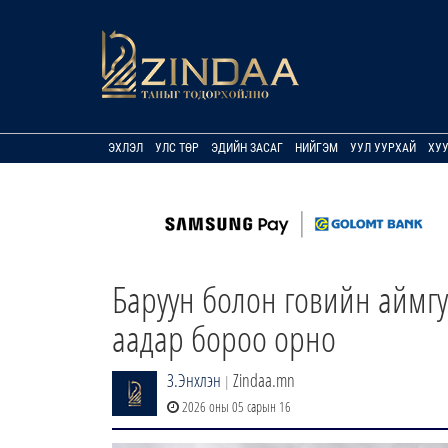
ЭХЛЭЛ
УЛС ТӨР
ЭДИЙН ЗАСАГ
НИЙГЭМ
УУЛ УУРХАЙ
ХУ
Баруун болон говийн аймгу
аадар бороо орно
З.Энхлэн
Zindaa.mn
|
2026 оны 05 сарын 16