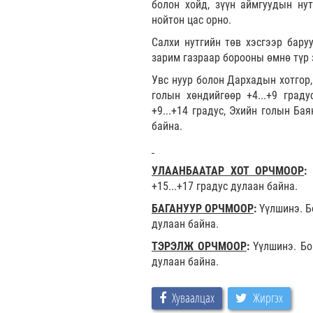
болон хойд, зүүн аймгуудын нут
нойтон цас орно.
Салхи нутгийн төв хэсгээр баруу
зарим газраар борооны өмнө түр 
Увс нуур болон Дархадын хотгор,
голын хөндийгөөр +4...+9 граду
+9...+14 градус, Эхийн голын Бая
байна.
УЛААНБААТАР ХОТ ОРЧМООР
:
+15...+17 градус дулаан байна.
БАГАНУУР ОРЧМООР
:
Үүлшинэ. Б
дулаан байна.
ТЭРЭЛЖ ОРЧМООР
:
Үүлшинэ. Бо
дулаан байна.
Хуваалцах
Жиргэх