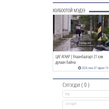
ХОЛБООТОЙ МЭДЭЭ
ЦАГ АГААР | Улаанбаатарт 21 хэм
дулаан байна
2026 оны 07 сарын 19
Сэтгэгдэл (
0
)