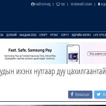
НИЙТЛЭЛЧИД
ТВ8
ӨГЛӨӨНИЙ СОНИН
АУДИ
УЛЬ
ДЭЛХИЙ
НААДАМ-2026
СПОРТ
УРЛАГ
COP17
ӨДРИЙН ХӨТӨЧ
LIFE STYL
удын ихэнх нутгаар дуу цахилгаантай
Хуваалцах
Жи