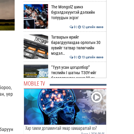
The MongolZ шинэ
бүрэлдэхүүнтэй дэлхийн
топуудын эсрэг
0 |
12 цагийн өмнө
Татварын өрийг
барагдуулахдаа орлогын 30
хувийг татвар төлөгчийн
мэдэл…
0 |
13 цагийн өмнө
“Туул усан цогцолбор”
төслийн I шатны ТЭЗҮ-ийг
боловсруулах ажил 90 ху…
MOBILE TV
бороо,
0 |
13 цагийн өмнө
н, үер
Нийслэлийн иргэдийн
Төлөөлөгчдийн Хурлын
Ээлжит VIII хуралдаан
эхэллээ
0 |
14 цагийн өмнө
Хар тамхи допаминтай ямар хамааралтай вэ?
ТОО | Гадаад валютын нөөц
баруун
7.9 тэрбум ам.доллар давлаа
Бусад
| 2026-08-05