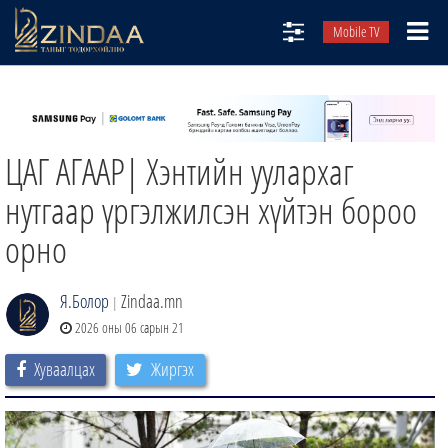
Mobile TV
НИЙТЛЭЛЧИД
ТВ8
ЦАГ АГААР| Хэнтийн уулархаг
ӨГЛӨӨНИЙ СОНИН
АУДИО ЗОХИОЛ
нутгаар үргэлжилсэн хүйтэн бороо
ЗИНДАА СЭТГҮҮЛ
орно
Я.Болор
Zindaa.mn
|
2026 оны 06 сарын 21
Хуваалцах
Жиргэх