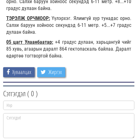
орно. Салхи баруун хойноос секундэд 6-11 метр. +8...+10
градус дулаан байна.
ТЭРЭЛЖ ОРЧМООР:
Үүлэрхэг. Ялимгүй хур тунадас орно.
Салхи баруун хойноос секундэд 6-11 метр. +5...+7 градус
дулаан байна.
05 цагт Улаанбаатар:
+4 градус дулаан, харьцангуй чийг
85 хувь, агаарын даралт 864 гектопаскаль байлаа. Даралт
өдөртөө тогтвортой байна.
Хуваалцах
Жиргэх
Сэтгэгдэл (
0
)