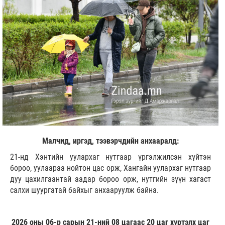
Малчид, иргэд, тээвэрчдийн анхааралд:
21-нд Хэнтийн уулархаг нутгаар үргэлжилсэн хүйтэн
бороо, уулаараа нойтон цас орж, Хангайн уулархаг нутгаар
дуу цахилгаантай аадар бороо орж, нутгийн зүүн хагаст
салхи шуургатай байхыг анхааруулж байна.
2026 оны 06-р сарын 21-ний 08 цагаас 20 цаг хүртэлх цаг