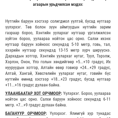
агаарын урьдчилсан мэдээ:
Нутгийн баруун хэсгээр солигдмол үүлтэй, бусад нутгаар
үүлэрхэг. Төв болон зүүн аймгуудын нутгийн зарим
газраар бороо, Хэнтийн уулархаг нутгаар үргэлжилсэн
хүйтэн бороо, уулаараа нойтон цас орно. Салхи
ихэнх
нутгаар баруун хойноос секундэд 5-10 метр, говь, тал,
хээрийн нутгаар секундэд 13-15 метр хүрч ширүүснэ.
Дархадын хотгор, Хэнтийн уулархаг нутаг, Туул, Тэрэлж,
Хэрлэн, Онон, Улз голын хөндийгөөр +5...+10 градус, Их
нууруудын хотгор, Алтайн өвөр говиор +24...+29 градус,
Алтай, Хангай, Хөвсгөлийн уулархаг нутаг, говийн бүс
нутгийн өмнөд хэсгээр +18...+23 градус, бусад нутгаар
+11...+16 градус дулаан байна.
УЛААНБААТАР ХОТ ОРЧМООР
:
Үүлэрхэг. Бороо, уулаараа
нойтон цас орно. Салхи баруун хойноос секундэд 6-11
метр. +7...+9 градус дулаан байна.
БАГАНУУР ОРЧМООР
:
Үүлэрхэг. Ялимгүй хур тунадас