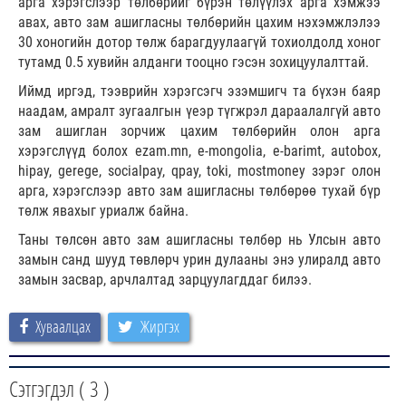
арга хэрэгслээр төлбөрийг бүрэн төлүүлэх арга хэмжээ
авах, авто зам ашигласны төлбөрийн цахим нэхэмжлэлээ
30 хоногийн дотор төлж барагдуулаагүй тохиолдолд хоног
тутамд 0.5 хувийн алданги тооцно гэсэн зохицуулалттай.
Иймд иргэд, тээврийн хэрэгсэгч эзэмшигч та бүхэн баяр
наадам, амралт зугаалгын үеэр түгжрэл дараалалгүй авто
зам ашиглан зорчиж цахим төлбөрийн олон арга
хэрэгслүүд болох ezam.mn, е-mongolia, e-barimt, autobox,
hipay, gerege, socialpay, qpay, toki, mostmoney зэрэг олон
арга, хэрэгслээр авто зам ашигласны төлбөрөө тухай бүр
төлж явахыг уриалж байна.
Таны төлсөн авто зам ашигласны төлбөр нь Улсын авто
замын санд шууд төвлөрч урин дулааны энэ улиралд авто
замын засвар, арчлалтад зарцуулагддаг билээ.
Хуваалцах
Жиргэх
Сэтгэгдэл (
3
)