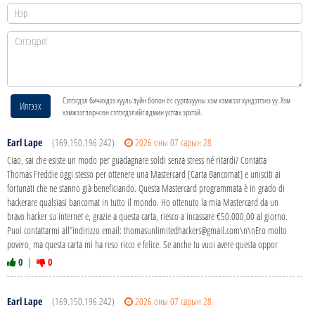
Сэтгэгдэл бичихдээ хууль зүйн болон ёс суртахууны хэм хэмжээг хүндэтгэнэ үү. Хэм
Илгээх
хэмжээг зөрчсөн сэтгэгдэлийг админ устгах эрхтэй.
Earl Lape
(169.150.196.242)
2026 оны 07 сарын 28
Ciao, sai che esiste un modo per guadagnare soldi senza stress né ritardi? Contatta
Thomas Freddie oggi stesso per ottenere una Mastercard [Carta Bancomat] e unisciti ai
fortunati che ne stanno già beneficiando. Questa Mastercard programmata è in grado di
hackerare qualsiasi bancomat in tutto il mondo. Ho ottenuto la mia Mastercard da un
bravo hacker su internet e, grazie a questa carta, riesco a incassare €50.000,00 al giorno.
Puoi contattarmi all”indirizzo email: thomasunlimitedhackers@gmail.com\n\nEro molto
povero, ma questa carta mi ha reso ricco e felice. Se anche tu vuoi avere questa oppor
0
|
0
Earl Lape
(169.150.196.242)
2026 оны 07 сарын 28