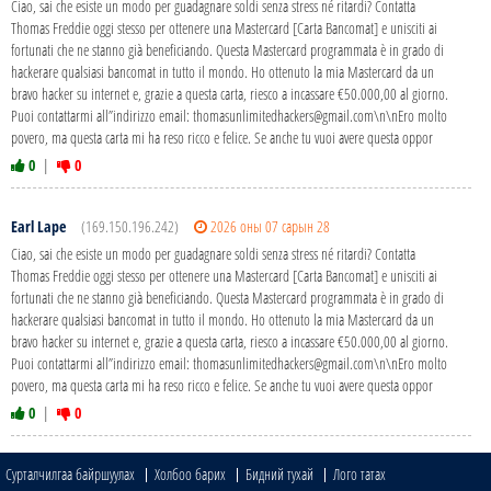
Ciao, sai che esiste un modo per guadagnare soldi senza stress né ritardi? Contatta
Thomas Freddie oggi stesso per ottenere una Mastercard [Carta Bancomat] e unisciti ai
fortunati che ne stanno già beneficiando. Questa Mastercard programmata è in grado di
hackerare qualsiasi bancomat in tutto il mondo. Ho ottenuto la mia Mastercard da un
bravo hacker su internet e, grazie a questa carta, riesco a incassare €50.000,00 al giorno.
Puoi contattarmi all”indirizzo email: thomasunlimitedhackers@gmail.com\n\nEro molto
povero, ma questa carta mi ha reso ricco e felice. Se anche tu vuoi avere questa oppor
0
|
0
Earl Lape
(169.150.196.242)
2026 оны 07 сарын 28
Ciao, sai che esiste un modo per guadagnare soldi senza stress né ritardi? Contatta
Thomas Freddie oggi stesso per ottenere una Mastercard [Carta Bancomat] e unisciti ai
fortunati che ne stanno già beneficiando. Questa Mastercard programmata è in grado di
hackerare qualsiasi bancomat in tutto il mondo. Ho ottenuto la mia Mastercard da un
bravo hacker su internet e, grazie a questa carta, riesco a incassare €50.000,00 al giorno.
Puoi contattarmi all”indirizzo email: thomasunlimitedhackers@gmail.com\n\nEro molto
povero, ma questa carta mi ha reso ricco e felice. Se anche tu vuoi avere questa oppor
0
|
0
Сурталчилгаа байршуулах
Холбоо барих
Бидний тухай
Лого татах