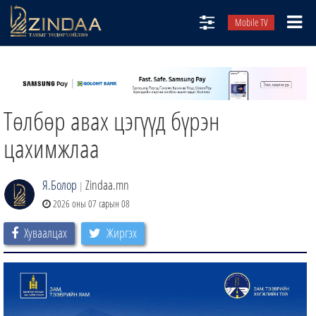
Mobile TV
НИЙТЛЭЛЧИД
ТВ8
Төлбөр авах цэгүүд бүрэн
ӨГЛӨӨНИЙ СОНИН
АУДИО ЗОХИОЛ
цахимжлаа
ЗИНДАА СЭТГҮҮЛ
Я.Болор
Zindaa.mn
|
2026 оны 07 сарын 08
Хуваалцах
Жиргэх