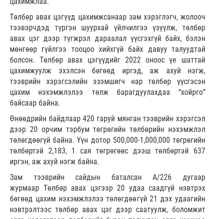
цахимжлаа.
Төлбөр авах цэгүүд цахимжсанаар зам хэрэглэгч, жолооч
тээвэрчдэд түргэн шуурхай үйлчилгээ үзүүлж, төлбөр
авах цэг дээр түгжрэл дараалал үүсгэхгүй байх, бэлэн
мөнгөөр гүйлгээ тооцоо хийхгүй байх давуу талуудтай
болсон. Төлбөр авах цэгүүдийг 2022 оноос үе шаттай
цахимжуулж эхэлсэн бөгөөд иргэд, аж ахуй нэгж,
тээврийн хэрэгсэлийн эзэмшигч нар төлбөр үүсгэсэн
цахим нэхэмжлэлээ төлж барагдуулахдаа “хойрго”
байсаар байна.
Өнөөдрийн байдлаар 420 гаруй мянган тээврийн хэрэгсэл
дээр 20 орчим тэрбум төгрөгийн төлбөрийн нэхэмжлэл
төлөгдөөгүй байна. Үүн дотор 500,000-1,000,000 төгрөгийн
төлбөртэй 2,183, 1 сая төгрөгөөс дээш төлбөртэй 637
иргэн, аж ахуй нэгж байна.
Зам тээврийн сайдын баталсан А/226 дугаар
журмаар Төлбөр авах цэгээр 20 удаа саадгүй нэвтрэх
бөгөөд цахим нэхэмжлэлээ төлөгдөөгүй 21 дэх удаагийн
нэвтрэлтээс төлбөр авах цэг дээр саатуулж, боломжит