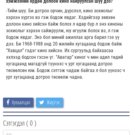
хэмжээний ердөө долоон кино найруулсан шүү дээ?
-Тийм шүү. Би дотроо орчин, дүрслэл, кино зохиолыг
хэрхэн хүргэх вэ гэж бодож явдаг. Хэдийгээр зөвхөн
долоон кино хийсэн байж болох л өдөр бүр л энэ киноны
зохиолыг хэрхэн сайжруулж, юу өгүүлж болох вэ, л гэж
бодож явдаг. Энэ бол миний ажиллах арга барил гэх үү
дээ. Би 1968-1988 онд 20 жилийн хугацаанд бодож байж
“Хавцал” гэдэг кино хийсэн. Их сургуульд байхаасаа
эхлээд бодсон гэсэн үг. “Аватар” киног ч мөн адил төдий
хугацаанд магадгүй түүнээс ч урт хугацаанд дотроо
төсөөлсөн юм. Бодож сэтгэж чадаж байгаа л бол үүнээс ч
урт хугацаанд дотроо төсөөлж чадна.
Хуваалцах
Жиргэх
Сэтгэгдэл (
0
)