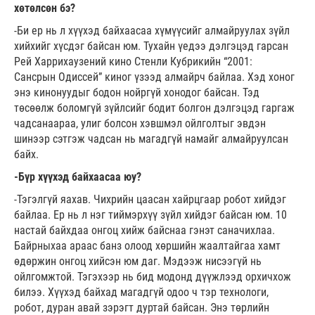
хөтөлсөн бэ?
-Би ер нь л хүүхэд байхаасаа хүмүүсийг алмайруулах зүйл
хийхийг хүсдэг байсан юм. Тухайн үедээ дэлгэцэд гарсан
Рей Харрихаузений кино Стенли Кубрикийн “2001:
Сансрын Одиссей” киног үзээд алмайрч байлаа. Хэд хоног
энэ кинонуудыг бодон нойргүй хонодог байсан. Тэд
төсөөлж боломгүй зүйлсийг бодит болгон дэлгэцэд гаргаж
чадсанаараа, улиг болсон хэвшмэл ойлголтыг эвдэн
шинээр сэтгэж чадсан нь магадгүй намайг алмайруулсан
байх.
-Бүр хүүхэд байхаасаа юу?
-Тэгэлгүй яахав. Чихрийн цаасан хайрцгаар робот хийдэг
байлаа. Ер нь л нэг тиймэрхүү зүйл хийдэг байсан юм. 10
настай байхдаа онгоц хийж байснаа гэнэт саначихлаа.
Байрныхаа араас банз олоод хөршийн жаалтайгаа хамт
өдөржин онгоц хийсэн юм даг. Мэдээж нисээгүй нь
ойлгомжтой. Тэгэхээр нь бид модонд дүүжлээд орхичхож
билээ. Хүүхэд байхад магадгүй одоо ч тэр технологи,
робот, дуран авай зэрэгт дуртай байсан. Энэ төрлийн