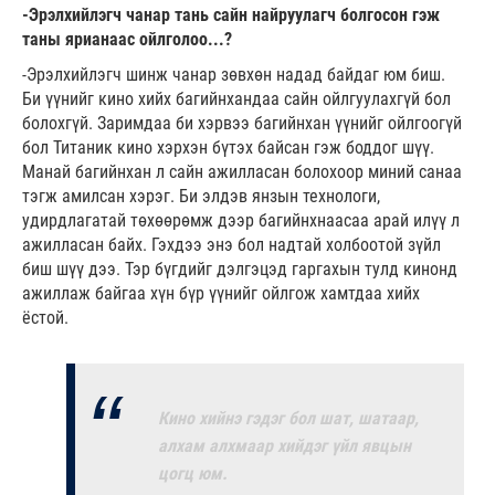
-Эрэлхийлэгч чанар тань сайн найруулагч болгосон гэж
таны ярианаас ойлголоо...?
-Эрэлхийлэгч шинж чанар зөвхөн надад байдаг юм биш.
Би үүнийг кино хийх багийнхандаа сайн ойлгуулахгүй бол
болохгүй. Заримдаа би хэрвээ багийнхан үүнийг ойлгоогүй
бол Титаник кино хэрхэн бүтэх байсан гэж боддог шүү.
Манай багийнхан л сайн ажилласан болохоор миний санаа
тэгж амилсан хэрэг. Би элдэв янзын технологи,
удирдлагатай төхөөрөмж дээр багийнхнаасаа арай илүү л
ажилласан байх. Гэхдээ энэ бол надтай холбоотой зүйл
биш шүү дээ. Тэр бүгдийг дэлгэцэд гаргахын тулд кинонд
ажиллаж байгаа хүн бүр үүнийг ойлгож хамтдаа хийх
ёстой.
Кино хийнэ гэдэг бол шат, шатаар,
алхам алхмаар хийдэг үйл явцын
цогц юм.