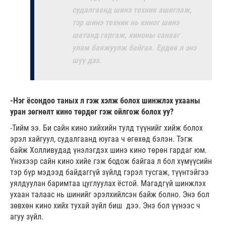
судалгаанд шинэ техник ашиглаж,
тэр шинэ техник нь киног шинэ
шатанд гаргаж, киноны санааг
улам баяжуулж байгаа. Ердөө л энэ
шүү дээ.
-Нэг ёсондоо таных л гэж хэлж болох шинжлэх ухааны
уран зөгнөлт кино төрдөг гэж ойлгож болох уу?
-Тийм ээ. Би сайн кино хийхийн тулд түүнийг хийж болох
эрэл хайгуул, судалгаанд юугаа ч өгөхөд бэлэн. Тэгж
байж Холливудад үнэлэгдэх шинэ кино төрөн гардаг юм.
Үнэхээр сайн кино хийе гэж бодож байгаа л бол хүмүүсийн
тэр бүр мэдээд байдаггүй зүйлд гэрэл тусгаж, түүнтэйгээ
уялдуулан баримтаа цуглуулах ёстой. Магадгүй шинжлэх
ухаан талаас нь шинийг эрэлхийлсэн байж болно. Энэ бол
зөвхөн кино хийх тухай зүйл биш дээ. Энэ бол үүнээс ч
агуу зүйл.