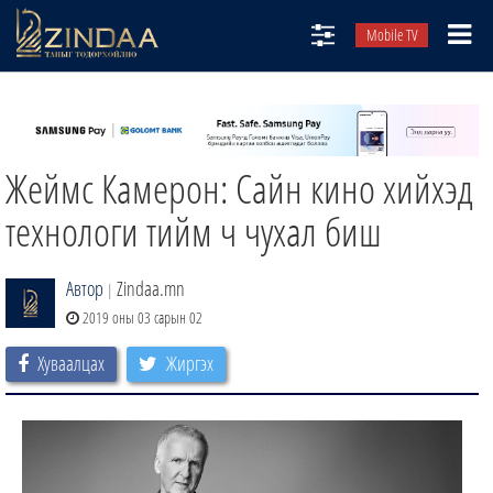
Mobile TV
НИЙТЛЭЛЧИД
ТВ8
Жеймс Камерон: Сайн кино хийхэд
ӨГЛӨӨНИЙ СОНИН
АУДИО ЗОХИОЛ
технологи тийм ч чухал биш
ЗИНДАА СЭТГҮҮЛ
Автор
Zindaa.mn
|
2019 оны 03 сарын 02
Хуваалцах
Жиргэх