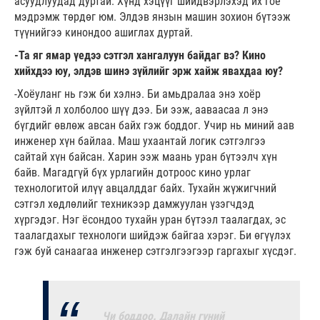
асуудлуудад дуртай. Хүнд хэцүүг шийдвэрлэхэд их гоё
мэдрэмж төрдөг юм. Элдэв янзын машин зохион бүтээж
түүнийгээ кинондоо ашиглах дуртай.
-Та яг ямар үедээ сэтгэл хангалуун байдаг вэ? Кино
хийхдээ юу, элдэв шинэ зүйлийг эрж хайж явахдаа юу?
-Хоёуланг нь гэж би хэлнэ. Би амьдралаа энэ хоёр
зүйлтэй л холболоо шүү дээ. Би ээж, ааваасаа л энэ
бүгдийг өвлөж авсан байх гэж боддог. Учир нь миний аав
инженер хүн байлаа. Маш ухаантай логик сэтгэлгээ
сайтай хүн байсан. Харин ээж маань уран бүтээлч хүн
байв. Магадгүй бүх урлагийн дотроос кино урлаг
технологитой илүү авцалддаг байх. Тухайн жүжигчний
сэтгэл хөдлөлийг техникээр дамжуулан үзэгчдэд
хүргэдэг. Нэг ёсондоо тухайн уран бүтээл таалагдах, эс
таалагдахыг технологи шийдэж байгаа хэрэг. Би өгүүлэх
гэж буй санаагаа инженер сэтгэлгээгээр гаргахыг хүсдэг.
Чи боддоо. Далайн гүний