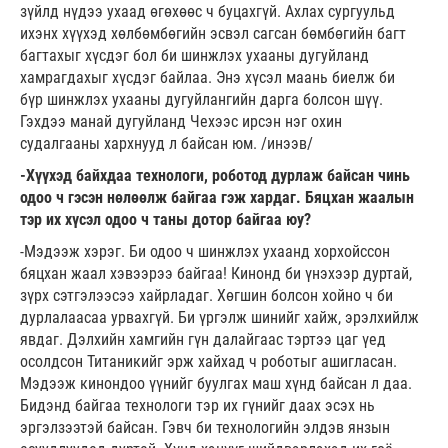
зүйлд нүдээ ухаад өгөхөөс ч буцахгүй. Ахлах сургуульд
ихэнх хүүхэд хөлбөмбөгийн эсвэл сагсан бөмбөгийн багт
багтахыг хүсдэг бол би шинжлэх ухааны дугуйланд
хамрагдахыг хүсдэг байлаа. Энэ хүсэл маань биелж би
бүр шинжлэх ухааны дугуйлангийн дарга болсон шүү.
Гэхдээ манай дугуйланд Чехээс ирсэн нэг охин
судалгааны хархнууд л байсан юм. /инээв/
-Хүүхэд байхдаа технологи, роботод дурлаж байсан чинь
одоо ч гэсэн нөлөөлж байгаа гэж хардаг. Бяцхан жаалын
тэр их хүсэл одоо ч таны дотор байгаа юу?
-Мэдээж хэрэг. Би одоо ч шинжлэх ухаанд хорхойссон
бяцхан жаал хэвээрээ байгаа! Кинонд би үнэхээр дуртай,
зүрх сэтгэлээсээ хайрладаг. Хөгшин болсон хойно ч би
дурлалаасаа урвахгүй. Би үргэлж шинийг хайж, эрэлхийлж
явдаг. Дэлхийн хамгийн гүн далайгаас тэртээ цаг үед
осолдсон Титаникийг эрж хайхад ч роботыг ашигласан.
Мэдээж кинондоо үүнийг буулгах маш хүнд байсан л даа.
Бидэнд байгаа технологи тэр их гүнийг даах эсэх нь
эргэлзээтэй байсан. Гэвч би технологийн элдэв янзын