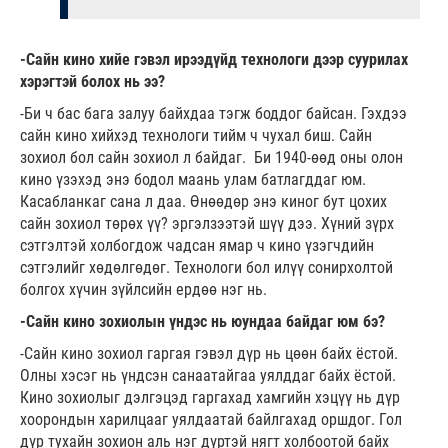
-Сайн кино хийе гэвэл ирээдүйд технологи дээр суурилах
хэрэгтэй болох нь ээ?
-Би ч бас бага залуу байхдаа тэгж боддог байсан. Гэхдээ
сайн кино хийхэд технологи тийм ч чухал биш. Сайн
зохиол бол сайн зохиол л байдаг. Би 1940-өөд оны олон
кино үзэхэд энэ бодол маань улам батлагддаг юм.
Касабланкаг сана л даа. Өнөөдөр энэ киног бут цохих
сайн зохиол төрөх үү? эргэлзээтэй шүү дээ. Хүний зүрх
сэтгэлтэй холбогдож чадсан ямар ч кино үзэгчдийн
сэтгэлийг хөдөлгөдөг. Технологи бол илүү сонирхолтой
болгох хүчин зүйлсийн ердөө нэг нь.
-Сайн кино зохиолын үндэс нь юундаа байдаг юм бэ?
-Сайн кино зохиол гаргая гэвэл дүр нь цөөн байх ёстой.
Олны хэсэг нь үндсэн санаатайгаа уялддаг байх ёстой.
Кино зохиолыг дэлгэцэд гаргахад хамгийн хэцүү нь дүр
хоорондын харилцааг уялдаатай байлгахад оршдог. Гол
дүр тухайн зохион аль нэг дүртэй нягт холбоотой байх