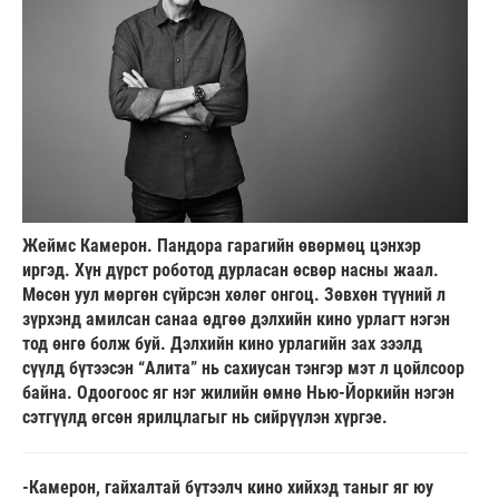
Жеймс Камерон. Пандора гарагийн өвөрмөц цэнхэр
иргэд. Хүн дүрст роботод дурласан өсвөр насны жаал.
Мөсөн уул мөргөн сүйрсэн хөлөг онгоц. Зөвхөн түүний л
зүрхэнд амилсан санаа өдгөө дэлхийн кино урлагт нэгэн
тод өнгө болж буй. Дэлхийн кино урлагийн зах зээлд
сүүлд бүтээсэн “Алита” нь сахиусан тэнгэр мэт л цойлсоор
байна. Одоогоос яг нэг жилийн өмнө Нью-Йоркийн нэгэн
сэтгүүлд өгсөн ярилцлагыг нь сийрүүлэн хүргэе.
-Камерон, гайхалтай бүтээлч кино хийхэд таныг яг юу