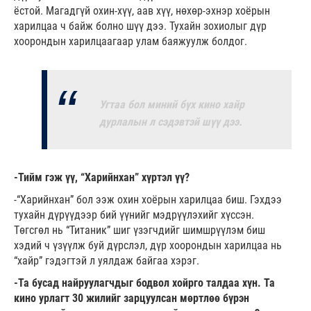
ёстой. Магадгүй охин-хүү, аав хүү, нөхөр-эхнэр хоёрын
харилцаа ч байж болно шүү дээ. Тухайн зохиолыг дүр
хоорондын харилцаагаар улам баяжуулж болдог.
Угтаа бол миний бүх кино хайр
дурлалын л сэдэвтэй шүү дээ.
-Тийм гэж үү, “Харийнхан” хүртэл үү?
-“Харийнхан” бол ээж охин хоёрын харилцаа биш. Гэхдээ
тухайн дүрүүдээр бий үүнийг мэдрүүлэхийг хүссэн.
Төгсгөл нь “Титаник” шиг үзэгчдийг шимшрүүлэм биш
хэдий ч үзүүлж буй дүрслэл, дүр хоорондын харилцаа нь
“хайр” гэдэгтэй л уялдаж байгаа хэрэг.
-Та бусад найруулагчдыг бодвол хойрго талдаа хүн. Та
кино урлагт 30 жилийг зарцуулсан мөртлөө бүрэн