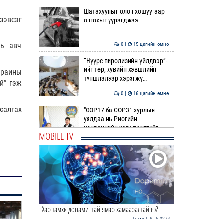
Шатахууныг олон хошуугаар
зэвсэг
олгохыг үүрэгджээ
нь авч
0 |
15 цагийн өмнө
“Нүүрс пиролизийн үйлдвэр”-
ийг төр, хувийн хэвшлийн
краины
түншлэлээр хэрэгжү…
й” гэж
0 |
16 цагийн өмнө
салгах
"COP17 ба COP31 хурлын
уялдаа нь Риогийн
конвенцийн хэрэгжилтийг
MOBILE TV
ахиул…
0 |
16 цагийн өмнө
Монгол төрийн парадокс нь
шатахуун
0 |
16 цагийн өмнө
Хар тамхи допаминтай ямар хамааралтай вэ?
Б.Пүрэвдагва: Найман
салбарын 103 үйлчилгээний
Бусад
| 2026-08-05