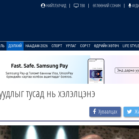
НИЙТЛЭЛЧИД
ТВ8
ӨГЛӨӨНИЙ СОНИН
АУДИ
УЛЬ
ДЭЛХИЙ
НААДАМ-2026
СПОРТ
УРЛАГ
COP17
ӨДРИЙН ХӨТӨЧ
LIFE STYL
удлыг тусад нь хэлэлцэнэ
Хуваалцах
Жи