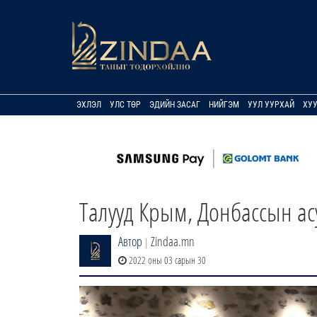
ЭХЛЭЛ
УЛС ТӨР
ЭДИЙН ЗАСАГ
НИЙГЭМ
УУЛ УУРХАЙ
ХУ
Талууд Крым, Донбассын асу
Автор
Zindaa.mn
|
2022 оны 03 сарын 30