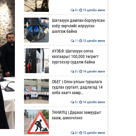
0 |
13 цагийн өмнө
Шатахуун дамлан борлуулсан
хоёр зөрчлийг илрүүлэн
шалгаж байна
1 |
13 цагийн өмнө
АҮЭБЯ: Шатахуун олгох
хязгаарыг 100,000 төгрөгт
хүргэхээр судалж байна
0 |
14 цагийн өмнө
ОБЕГ | Олон улсын туршлага
судлах сургалт, дадлагад 14
алба хаагч хамр…
0 |
14 цагийн өмнө
ТАНИЛЦ | Дараах замуудыг
хааж, шинэчлэнэ
0 |
15 цагийн өмнө