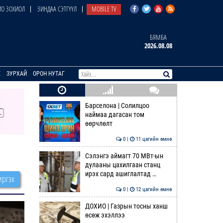
О ЗОХИОЛ
ЗИНДАА СЭТГҮҮЛ
MOBILE TV
БЯМБА
2026.08.08
E
ЗУРХАЙ
ОРОН НУТАГ
Барселона | Солилцоо
наймаа дагасан том
өөрчлөлт
0 |
11 цагийн өмнө
Сэлэнгэ аймагт 70 МВт-ын
дулааны цахилгаан станц
ирэх сард ашиглалтад …
ргэх
0 |
12 цагийн өмнө
ДОХИО | Газрын тосны ханш
өсөж эхэллээ