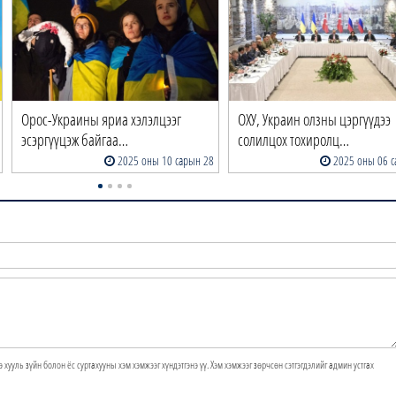
Орос-Украины яриа хэлэлцээг
ОХУ, Украин олзны цэргүүдээ
эсэргүүцэж байгаа…
солилцох тохиролц…
2025 оны 10 сарын 28
2025 оны 06 с
э хууль зүйн болон ёс суртахууны хэм хэмжээг хүндэтгэнэ үү. Хэм хэмжээг зөрчсөн сэтгэгдэлийг админ устгах