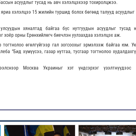
ассын асуудлыг тусад нь авч хэлэлцэхээр тохиролцжээ.
яриа хэлэлцээ 15 жилийн туршид болох бөгөөд талууд асуудлыг 
улсуудын хяналтад байгаа бүс нутгуудын асуудлыг тусад 
г хоёр орны Ерөнхийлөгч биечлэн уулзахдаа хэлэлцэх аж.
ар тогтнолоо өгөлгүйгээр гал зогсоохыг эрмэлзэж байгаа юм. У
еба “Бид хүмүүсээ, газар нутгаа, тусгаар тогтнолоо худалдахгү
дээлснээр Москва Украиныг хэт үндсэрхэг үзэлтнүүдээс 