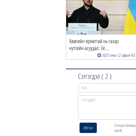
Хамгийн ярвигтай нь газар
нутгийн асуудал: Зе…
2025 оны 12 сарын 03
Сэтгэгдэл (
2
)
Сэтгэгдэл бичихдэ
Илгээх
эрхтэй.