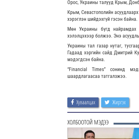
Орос, Украины талууд Крым, Донб
Крым, Севастополийн асуудлаарх 
хэрэглэн шийдэхгүй гэсэн байна.
Мөн Украины бүгд найрамдах 
хэлэлцэхээр болжээ. Энэ асуудлы
Украины тал газар нутаг, тусга
Гадаад хэргийн сайд Дмитрий Кул
мэдэгдсэн байна.
“Financial Times” сонинд мэ
шаардлагаасаа татгалзжээ.
Хуваалцах
Жиргэх
ХОЛБООТОЙ МЭДЭЭ