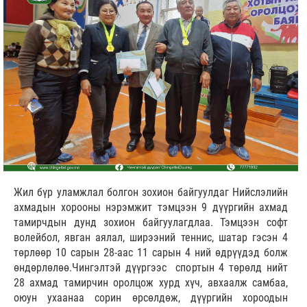
Жил бүр уламжлал болгон зохион байгуулдаг Нийслэлийн
ахмадын хорооны нэрэмжит тэмцээн 9 дүүргийн ахмад
тамирчдын дунд зохион байгуулагдлаа. Тэмцээн софт
волейбол, явган аялал, ширээний теннис, шатар гэсэн 4
төрлөөр 10 сарын 28-аас 11 сарын 4 ний өдрүүдэд болж
өндөрлөлөө.Чингэлтэй дүүргээс спортын 4 төрөлд нийт
28 ахмад тамирчин оролцож хурд хүч, авхаалж самбаа,
оюун ухаанаа сорин өрсөлдөж, дүүргийн хороодын