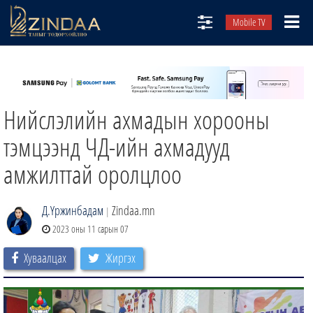
Mobile TV
НИЙТЛЭЛЧИД
ТВ8
Нийслэлийн ахмадын хорооны
ӨГЛӨӨНИЙ СОНИН
АУДИО ЗОХИОЛ
тэмцээнд ЧД-ийн ахмадууд
ЗИНДАА СЭТГҮҮЛ
амжилттай оролцлоо
Д.Үржинбадам
Zindaa.mn
|
2023 оны 11 сарын 07
Хуваалцах
Жиргэх