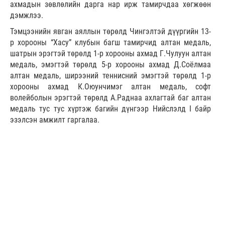
ахмадын зөвлөлийн дарга нар ирж тамирчдаа хөгжөөн
дэмжлээ.
Тэмцээнийн явган аяллын төрөлд Чингэлтэй дүүргийн 13-
р хорооны “Хасу” клубын багш тамирчид алтан медаль,
шатрын эрэгтэй төрөлд 1-р хорооны ахмад Г.Чулуун алтан
медаль, эмэгтэй төрөлд 5-р хорооны ахмад Д.Соёлмаа
алтан медаль, ширээний теннисний эмэгтэй төрөлд 1-р
хорооны ахмад К.Оюунчимэг алтан медаль, софт
волейболын эрэгтэй төрөлд А.Раднаа ахлагтай баг алтан
медаль тус тус хүртэж багийн дүнгээр Нийслэлд I байр
эзэлсэн амжилт гаргалаа.