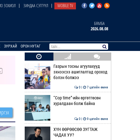
О ЗОХИОЛ
ЗИНДАА СЭТГҮҮЛ
MOBILE TV
БЯМБА
2026.08.08
E
ЗУРХАЙ
ОРОН НУТАГ
Газрын тосны агуулахууд
эхнээсээ ашиглалтад ороход
бэлэн болжээ
0 |
7 цагийн өмнө
“Cop time”-ийн өргөтгөсөн
хуралдаан болж байна
ргэх
0 |
9 цагийн өмнө
ХҮН ӨӨРӨӨСӨӨ ЗУГТАЖ
ЧАДАХ УУ?