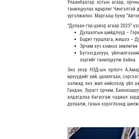
Улаанбаатар хотын агаар, орчн
танилцуулах өдөрлөг Чингэлтэй д
үргэлжилнэ. Маргааш буюу “Автом
“Дулаан гэр-цэвэр агаар 2025” үз
Дулаалгын шийдлүүд – Гэрий
Бодит туршлага, жишээ – Д
Эрчим хүч хэмнэх зөвлөгөө 
Бүтээгдэхүүн, үйлчилгээн
зэргийг танилцуулж байна.
Энэ үеэр НЗД-ын орлогч А.Ама
өрхүүдийг хий, цахилгаан, сэргэ
ээлжид энэ жил нийслэлд үйл аж
Гандан, Зурагт орчим, Баянхошу
алдагдлаа багасгаж чадвал зард
дулаалж, газын хэрэглээнд шилжү