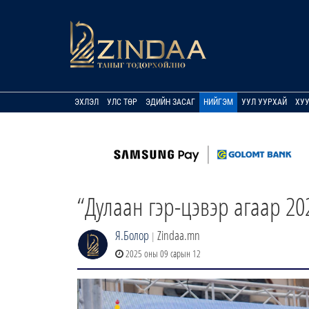
ЭХЛЭЛ
УЛС ТӨР
ЭДИЙН ЗАСАГ
НИЙГЭМ
УУЛ УУРХАЙ
ХУ
“Дулаан гэр-цэвэр агаар 20
Я.Болор
Zindaa.mn
|
2025 оны 09 сарын 12