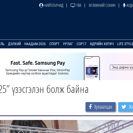
НИЙТЛЭЛЧИД
ТВ8
ӨГЛӨӨНИЙ СОНИН
АУДИ
УЛЬ
ДЭЛХИЙ
НААДАМ-2026
СПОРТ
УРЛАГ
COP17
ӨДРИЙН ХӨТӨЧ
LIFE STYL
25” үзэсгэлэн болж байна
Хуваалцах
Жи