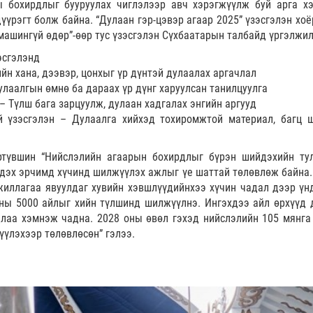
ы бохирдлыг бууруулах чиглэлээр авч хэрэгжүүлж буй арга х
үүрэгт болж байна. “Дулаан гэр-цэвэр агаар 2025” үзэсгэлэн хоё
ашингүй өдөр”-өөр тус үзэсгэлэн Сүхбаатарын талбайд үргэлжил
эсгэлэнд
н хана, дээвэр, цонхыг үр дүнтэй дулаалах аргачлал
улаалгын өмнө ба дараах үр дүнг харуулсан танилцуулга
– Түлш бага зарцуулж, дулаан хадгалах энгийн аргууд
ий үзэсгэлэн – Дулаалга хийхэд тохиромжтой материал, багц 
ртүвшин “Нийслэлийн агаарын бохирдлыг бүрэн шийдэхийн ту
эгдэх эрчимд хүчинд шилжүүлэх ажлыг үе шаттай төлөвлөж байна.
иллагаа явуулдаг хувийн хэвшлүүдийнхээ хүчин чадал дээр үн
уны 5000 айлыг хийн түлшинд шилжүүлнэ. Ингэхдээ айл өрхүүд 
лаа хэмнэж чадна. 2028 оны өвөл гэхэд нийслэлийн 105 мянга
үлэхээр төлөвлөсөн” гэлээ.