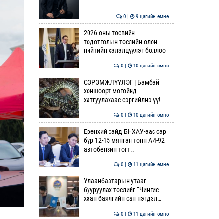
0 |
9 цагийн өмнө
2026 оны төсвийн
тодотголын төслийн олон
нийтийн хэлэлцүүлэг боллоо
0 |
10 цагийн өмнө
СЭРЭМЖЛҮҮЛЭГ | Бамбай
хоншоорт могойнд
хатгуулахаас сэргийлнэ үү!
0 |
10 цагийн өмнө
Ерөнхий сайд БНХАУ-аас сар
бүр 12-15 мянган тонн АИ-92
автобензин тогт…
0 |
11 цагийн өмнө
Улаанбаатарын утааг
бууруулах төслийг “Чингис
хаан баялгийн сан нэгдэл…
0 |
11 цагийн өмнө