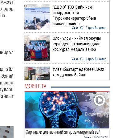
эмжээг
"ДЦС-3” ТӨХК-ийн нэн
р өдөр
шаардлагатай
нэ.
“Турбингенератор-5”-ын
шинэчлэлийн т…
0 |
12 цагийн өмнө
Олон улсын хиймэл оюуны
гуравдугаар олимпиадаас
хос хүрэл медаль авчээ
шийдэл
0 |
12 цагийн өмнө
лд айл
Улаанбаатарт өдөртөө 30-32
хэм дулаан байна
 Эхний
дэслэн
MOBILE TV
дулаан
0 |
13 цагийн өмнө
 айлыг
ДОРНЫН ЗУРХАЙ | Морь,
нохой жилтнээ аливаа үйлийг
хийхэд эерэг сайн
0 |
13 цагийн өмнө
Хар тамхи допаминтай ямар хамааралтай вэ?
ӨГЛӨӨНИЙ МЭНД!
Бусад
| 2026-08-05