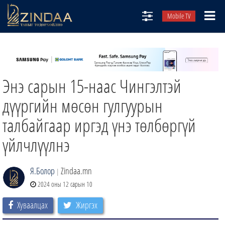
Mobile TV
НИЙТЛЭЛЧИД
ТВ8
Энэ сарын 15-наас Чингэлтэй
ӨГЛӨӨНИЙ СОНИН
АУДИО ЗОХИОЛ
дүүргийн мөсөн гулгуурын
ЗИНДАА СЭТГҮҮЛ
талбайгаар иргэд үнэ төлбөргүй
үйлчлүүлнэ
Я.Болор
Zindaa.mn
|
2024 оны 12 сарын 10
Хуваалцах
Жиргэх