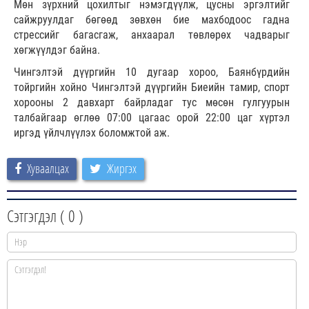
Мөн зүрхний цохилтыг нэмэгдүүлж, цусны эргэлтийг
сайжруулдаг бөгөөд зөвхөн бие махбодоос гадна
стрессийг багасгаж, анхаарал төвлөрөх чадварыг
хөгжүүлдэг байна.
Чингэлтэй дүүргийн 10 дугаар хороо, Баянбүрдийн
тойргийн хойно Чингэлтэй дүүргийн Биеийн тамир, спорт
хорооны 2 давхарт байрладаг тус мөсөн гулгуурын
талбайгаар өглөө 07:00 цагаас орой 22:00 цаг хүртэл
иргэд үйлчлүүлэх боломжтой аж.
Хуваалцах
Жиргэх
Сэтгэгдэл (
0
)