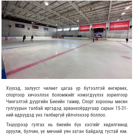
Хүүхэд, залууст чөлөөт цагаа үр бүтээлтэй өнгөрөөх,
спортоор хичээллэх боломжийг нэмэгдүүлэх зорилгоор
Чингэлтэй дүүргийн Биеийн тамир, Спорт хорооны мөсөн
гулгуурын талбай иргэдэд арванхоёрдугаар сарын 15-31-
ний өдрүүдэд үнэ төлбөргүй үйлчлэхээр боллоо.
Тэшүүрээр гулгах нь биеийн бүх хэсгийг хөдөлгөөнд
оруулж, булчин, үе мөчний уян хатан байдалд тустай юм.