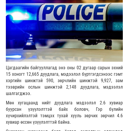
Цагдаагийн байгууллагад энэ оны 02 дугаар сарын эхний
15 хоногт 12,665 дуудлага, мэдээлэл бүртгэгдсэнээс гэмт
хэргийн шинжтэй 590, зөрчлийн шинжтэй 9,927, зам
тээврийн ослын шинжтэй 2,148 дуудлага, мэдээлэл
шалгагджээ.
Мөн хугацаанд нийт дуудлага мэдээлэл 2.6 хувиар
буурсан үзүүлэлттэй байх боловч, Гэр бүлийн
хүчирхийлэлтэй тэмцэх тухай хууль зөрчих зөрчил 4.6
хувиар өссөн үзүүлэлттэй байна.