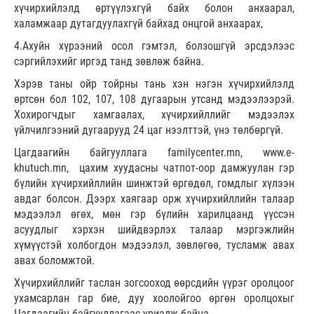
хүчирхийлэлд өртүүлэхгүй байх болон анхаарал,
халамжаар дутагдуулахгүй байхад онцгой анхаарах,
4.Ахуйн хүрээний осол гэмтэл, болзошгүй эрсдэлээс
сэргийлэхийг иргэд танд зөвлөж байна.
Хэрэв таны ойр тойрны тань хэн нэгэн хүчирхийлэлд
өртсөн бол 102, 107, 108 дугаарын утсанд мэдээлээрэй.
Хохирогчдыг хамгаалах, хүчирхийллийг мэдээлэх
үйлчилгээний дугаарууд 24 цаг нээлттэй, үнэ төлбөргүй.
Цагдаагийн байгууллага familycenter.mn, www.e-
khutuch.mn, цахим хуудасны чатпот-оор дамжуулан гэр
бүлийн хүчирхийллийн шинжтэй өргөдөл, гомдлыг хүлээн
авдаг болсон. Дээрх хаягаар орж хүчирхийллийн талаар
мэдээлэл өгөх, мөн гэр бүлийн харилцаанд үүссэн
асуудлыг хэрхэн шийдвэрлэх талаар мэргэжлийн
хүмүүстэй холбогдон мэдээлэл, зөвлөгөө, тусламж авах
авах боломжтой.
Хүчирхийллийг таслан зогсооход өөрсдийн үүрэг оролцоог
ухамсарлан гар бие, дуу хоолойгоо өргөн оролцохыг
Цагдаагийн байгууллагаас уриалж байна.