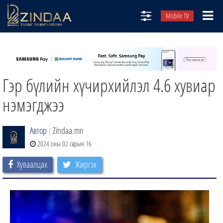
Mobile TV
НИЙТЛЭЛЧИД
ТВ8
Гэр бүлийн хүчирхийлэл 4.6 хувиар
ӨГЛӨӨНИЙ СОНИН
АУДИО ЗОХИОЛ
нэмэгджээ
ЗИНДАА СЭТГҮҮЛ
Автор
Zindaa.mn
|
2024 оны 02 сарын 16
Хуваалцах
Жиргэх