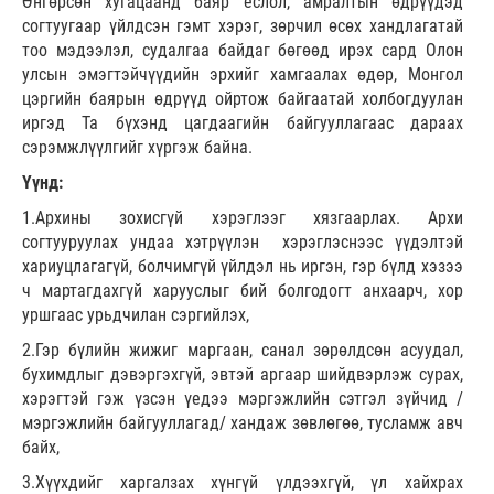
Өнгөрсөн хугацаанд баяр ёслол, амралтын өдрүүдэд
согтуугаар үйлдсэн гэмт хэрэг, зөрчил өсөх хандлагатай
тоо мэдээлэл, судалгаа байдаг бөгөөд ирэх сард Олон
улсын эмэгтэйчүүдийн эрхийг хамгаалах өдөр, Монгол
цэргийн баярын өдрүүд ойртож байгаатай холбогдуулан
иргэд Та бүхэнд цагдаагийн байгууллагаас дараах
сэрэмжлүүлгийг хүргэж байна.
Үүнд:
1.Архины зохисгүй хэрэглээг хязгаарлах. Архи
согтууруулах ундаа хэтрүүлэн хэрэглэснээс үүдэлтэй
хариуцлагагүй, болчимгүй үйлдэл нь иргэн, гэр бүлд хэзээ
ч мартагдахгүй харууслыг бий болгодогт анхаарч, хор
уршгаас урьдчилан сэргийлэх,
2.Гэр бүлийн жижиг маргаан, санал зөрөлдсөн асуудал,
бухимдлыг дэвэргэхгүй, эвтэй аргаар шийдвэрлэж сурах,
хэрэгтэй гэж үзсэн үедээ мэргэжлийн сэтгэл зүйчид /
мэргэжлийн байгууллагад/ хандаж зөвлөгөө, тусламж авч
байх,
3.Хүүхдийг харгалзах хүнгүй үлдээхгүй, үл хайхрах