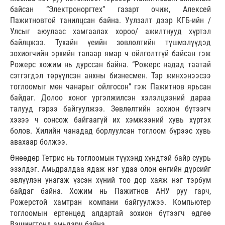
байсан “Электроноргтех” газарт очиж, Алексей
Пажитновтой танилцсан байна. Уулзалт дээр КГБ-ийн /
Улсыг аюулаас хамгаалах хороо/ ажилтнууд хүртэл
байлцжээ. Тухайн үеийн зөвлөлтийн түшмэлүүдэд
зохиогчийн эрхийн талаар ямар ч ойлголтгүй байсан гэж
Рожерс хожим нь дурссан байна. “Рожерс надад таатай
сэтгэгдэл төрүүлсэн анхны бизнесмен. Тэр жинхэнээсээ
тоглоомыг мөн чанарыг ойлгосон” гэж Пажитнов ярьсан
байдаг. Долоо хоног үргэлжилсэн хэлэлцээний дараа
талууд гэрээ байгуулжээ. Зөвлөлтийн зохион бүтээгч
хэзээ ч сонсож байгаагүй их хэмжээний хувь хүртэх
болов. Хилийн чанадад борлуулсан тоглоом бүрээс хувь
авахаар болжээ.
Өнөөдөр Тетрис нь тоглоомын түүхэнд хүндтэй байр суурь
эзэлдэг. Амьдралдаа ядаж нэг удаа олон өнгийн дүрсийг
эвлүүлэн унагаж үзсэн хүний тоо дор хаяж нэг тэрбум
байдаг байна. Хожим нь Пажитнов АНУ руу гарч,
Рожерстой хамтран компани байгуулжээ. Компьютер
тоглоомын ертөнцөд алдартай зохион бүтээгч өдгөө
Вашингтонд амьдарч байна.