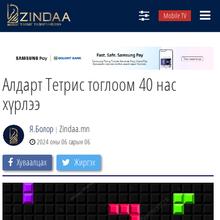
Mobile TV
НИЙТЛЭЛЧИД
ТВ8
Алдарт Тетрис тоглоом 40 нас
ӨГЛӨӨНИЙ СОНИН
АУДИО ЗОХИОЛ
хүрлээ
ЗИНДАА СЭТГҮҮЛ
Я.Болор
Zindaa.mn
|
2024 оны 06 сарын 06
Хуваалцах
Жиргэх