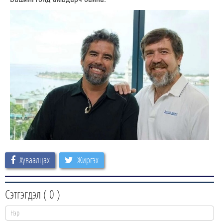
Хуваалцах
Жиргэх
Сэтгэгдэл (
0
)