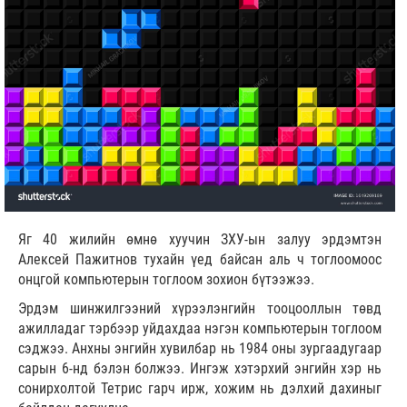
Яг 40 жилийн өмнө хуучин ЗХУ-ын залуу эрдэмтэн
Алексей Пажитнов тухайн үед байсан аль ч тоглоомоос
онцгой компьютерын тоглоом зохион бүтээжээ.
Эрдэм шинжилгээний хүрээлэнгийн тооцооллын төвд
ажилладаг тэрбээр уйдахдаа нэгэн компьютерын тоглоом
сэджээ. Анхны энгийн хувилбар нь 1984 оны зургаадугаар
сарын 6-нд бэлэн болжээ. Ингэж хэтэрхий энгийн хэр нь
сонирхолтой Тетрис гарч ирж, хожим нь дэлхий дахиныг