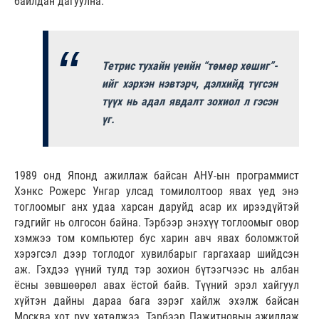
байлдан дагуулна.
Тетрис тухайн үеийн “төмөр хөшиг”-
ийг хэрхэн нэвтэрч, дэлхийд түгсэн
түүх нь адал явдалт зохиол л гэсэн
үг.
1989 онд Японд ажиллаж байсан АНУ-ын программист
Хэнкс Рожерс Унгар улсад томилолтоор явах үед энэ
тоглоомыг анх удаа харсан даруйд асар их ирээдүйтэй
гэдгийг нь олгосон байна. Тэрбээр энэхүү тоглоомыг овор
хэмжээ том компьютер бус харин авч явах боломжтой
хэрэгсэл дээр тоглодог хувилбарыг гаргахаар шийдсэн
аж. Гэхдээ үүний тулд тэр зохион бүтээгчээс нь албан
ёсны зөвшөөрөл авах ёстой байв. Түүний эрэл хайгуул
хүйтэн дайны дараа бага зэрэг хайлж эхэлж байсан
Москва хот руу хөтөлжээ. Тэрбээр Пажитновын ажиллаж