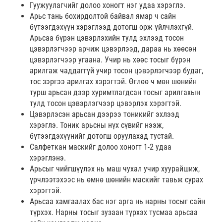
Гуужуулагчийг долоо хоногт нэг удаа хэрэглэ.
Арьс тань бохирдолтой байвал ямар ч сайн
бүтээгдэхүүн хэрэглээд дотогш орж үйлчлэхгүй.
Арьсаа бүрэн цэвэрлэхийн тулд эхлээд тосон
цэвэрлэгчээр арчиж цэвэрлээд, дараа нь хөөсөн
цэвэрлэгчээр угаана. Учир нь хөөс тосыг бүрэн
арилгаж чаддаггүй учир тосон цэвэрлэгчээр будаг,
тос зэргээ арилгах хэрэгтэй. Өглөө ч мөн шөнийн
турш арьсан дээр хуримтлагдсан тосыг арилгахын
тулд тосон цэвэрлэгчээр цэвэрлэх хэрэгтэй.
Цэвэрлэсэн арьсан дээрээ тоникийг эхлээд
хэрэглэ. Тоник арьсны нүх сүвийг нээж,
бүтээгдэхүүнийг дотогш оруулахад тустай.
Салфеткан маскийг долоо хоногт 1-2 удаа
хэрэглэнэ.
Арьсыг чийгшүүлэх нь маш чухал учир хуурайшиж,
үрчлээтэхээс нь өмнө шөнийн маскийг тавьж сурах
хэрэгтэй.
Арьсаа хамгаалах бас нэг арга нь нарны тосыг сайн
түрхэх. Нарны тосыг зузаан түрхэх тусмаа арьсаа