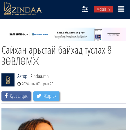
Mobile TV
НИЙТЛЭЛЧИД
ТВ8
Сайхан арьстай байхад туслах 8
ӨГЛӨӨНИЙ СОНИН
АУДИО ЗОХИОЛ
ЗӨВЛӨМЖ
ЗИНДАА СЭТГҮҮЛ
Автор
Zindaa.mn
|
2024 оны 07 сарын 20
Хуваалцах
Жиргэх