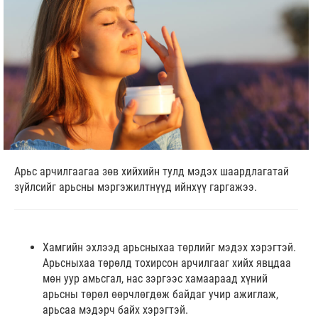
Арьс арчилгаагаа зөв хийхийн тулд мэдэх шаардлагатай
зүйлсийг арьсны мэргэжилтнүүд ийнхүү гаргажээ.
Хамгийн эхлээд арьсныхаа төрлийг мэдэх хэрэгтэй.
Арьсныхаа төрөлд тохирсон арчилгааг хийх явцдаа
мөн уур амьсгал, нас зэргээс хамаараад хүний
арьсны төрөл өөрчлөгдөж байдаг учир ажиглаж,
арьсаа мэдэрч байх хэрэгтэй.