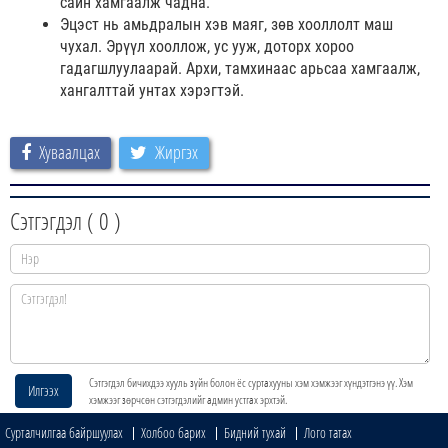
сайн хамгаалж чадна.
Эцэст нь амьдралын хэв маяг, зөв хооллолт маш
чухал. Эрүүл хооллож, ус ууж, доторх хороо
гадагшлуулаарай. Архи, тамхинаас арьсаа хамгаалж,
хангалттай унтах хэрэгтэй.
Хуваалцах
Жиргэх
Сэтгэгдэл (
0
)
Сэтгэгдэл бичихдээ хууль зүйн болон ёс суртахууны хэм хэмжээг хүндэтгэнэ үү. Хэм
Илгээх
хэмжээг зөрчсөн сэтгэгдэлийг админ устгах эрхтэй.
Сурталчилгаа байршуулах
Холбоо барих
Бидний тухай
Лого татах