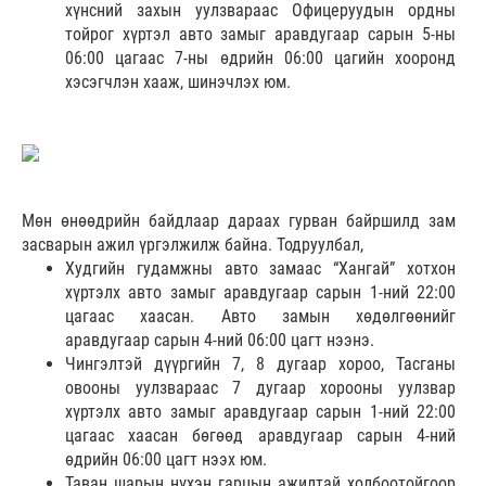
хүнсний захын уулзвараас Офицеруудын ордны
тойрог хүртэл авто замыг аравдугаар сарын 5-ны
06:00 цагаас 7-ны өдрийн 06:00 цагийн хооронд
хэсэгчлэн хааж, шинэчлэх юм.
Мөн өнөөдрийн байдлаар дараах гурван байршилд зам
засварын ажил үргэлжилж байна. Тодруулбал,
Худгийн гудамжны авто замаас “Хангай” хотхон
хүртэлх авто замыг аравдугаар сарын 1-ний 22:00
цагаас хаасан. Авто замын хөдөлгөөнийг
аравдугаар сарын 4-ний 06:00 цагт нээнэ.
Чингэлтэй дүүргийн 7, 8 дугаар хороо, Тасганы
овооны уулзвараас 7 дугаар хорооны уулзвар
хүртэлх авто замыг аравдугаар сарын 1-ний 22:00
цагаас хаасан бөгөөд аравдугаар сарын 4-ний
өдрийн 06:00 цагт нээх юм.
Таван шарын нүхэн гарцын ажилтай холбоотойгоор