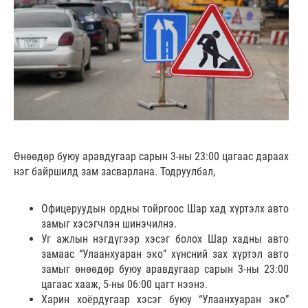
Өнөөдөр буюу аравдугаар сарын 3-ны 23:00 цагаас дараах
нэг байршилд зам засварлана. Тодруулбал,
Офицеруудын ордны тойргоос Шар хад хүртэлх авто
замыг хэсэгчлэн шинэчилнэ.
Уг ажлын нэгдүгээр хэсэг болох Шар хадны авто
замаас “Улаанхуаран эко” хүнсний зах хүртэл авто
замыг өнөөдөр буюу аравдугаар сарын 3-ны 23:00
цагаас хааж, 5-ны 06:00 цагт нээнэ.
Харин хоёрдугаар хэсэг буюу “Улаанхуаран эко”