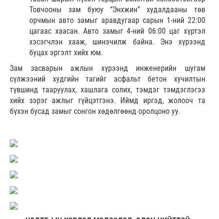
Товчооны зам буюу “Энхжин” худалдааны төв
орчмын авто замыг аравдугаар сарын 1-ний 22:00
цагаас хаасан. Авто замыг 4-ний 06:00 цаг хүртэл
хэсэгчлэн хааж, шинэчилж байна. Энэ хүрээнд
буцах эргэлт хийх юм.
Зам засварын ажлын хүрээнд инженерийн шугам
сүлжээний худгийн тагийг асфальт бетон хучилтын
түвшинд тааруулах, хашлага солих, тэмдэг тэмдэглэгээ
хийх зэрэг ажлыг гүйцэтгэнэ. Иймд иргэд, жолооч та
бүхэн бусад замыг сонгон хөдөлгөөнд оролцоно уу.