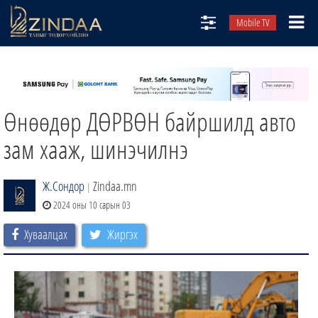
Mobile TV
НИЙТЛЭЛЧИД
ТВ8
Өнөөдөр ДӨРВӨН байршилд авто
ӨГЛӨӨНИЙ СОНИН
АУДИО ЗОХИОЛ
зам хааж, шинэчилнэ
ЗИНДАА СЭТГҮҮЛ
Ж.Сондор
Zindaa.mn
|
2024 оны 10 сарын 03
Хуваалцах
Жиргэх