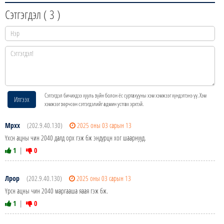
Сэтгэгдэл (
3
)
Сэтгэгдэл бичихдээ хууль зүйн болон ёс суртахууны хэм хэмжээг хүндэтгэнэ үү. Хэм
Илгээх
хэмжээг зөрчсөн сэтгэгдэлийг админ устгах эрхтэй.
Мрхх
(202.9.40.130)
2025 оны 03 сарын 13
Үхсн ацны чин 2040 далд орх гэж бж эндүрцн хог шаарнууд.
1
|
0
Лрор
(202.9.40.130)
2025 оны 03 сарын 13
Үрсн ацны чин 2040 маргааша яаая гэж бж.
1
|
0