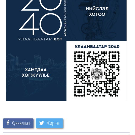
Хуваалцах
Жиргэх