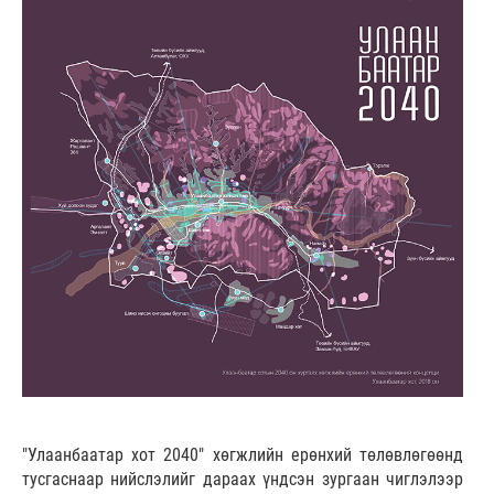
"Улаанбаатар хот 2040" хөгжлийн ерөнхий төлөвлөгөөнд
тусгаснаар нийслэлийг дараах үндсэн зургаан чиглэлээр