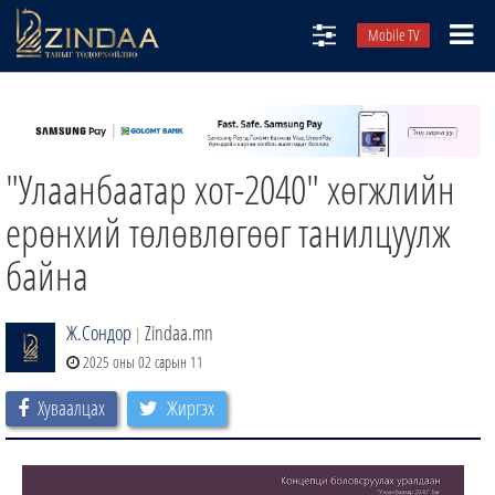
Mobile TV
НИЙТЛЭЛЧИД
ТВ8
"Улаанбаатар хот-2040" хөгжлийн
ӨГЛӨӨНИЙ СОНИН
АУДИО ЗОХИОЛ
ерөнхий төлөвлөгөөг танилцуулж
ЗИНДАА СЭТГҮҮЛ
байна
Ж.Сондор
Zindaa.mn
|
2025 оны 02 сарын 11
Хуваалцах
Жиргэх