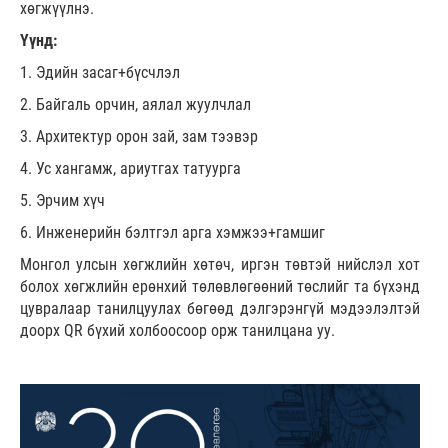
хөгжүүлнэ.
Үүнд:
1. Эдийн засаг+бүсчлэл
2. Байгаль орчин, аялал жуулчлал
3. Архитектур орон зай, зам тээвэр
4. Ус хангамж, ариутгах татуурга
5. Эрчим хүч
6. Инженерийн бэлтгэл арга хэмжээ+гамшиг
Монгол улсын хөгжлийн хөтөч, иргэн төвтэй нийслэл хот
болох хөгжлийн ерөнхий төлөвлөгөөний төслийг та бүхэнд
цувралаар танилцуулах бөгөөд дэлгэрэнгүй мэдээлэлтэй
доорх QR бүхий холбоосоор орж танилцана уу.