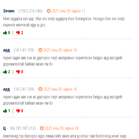
Зочин
(139.5.216.186)
2025 оны 05 сарын 17
Мие шударга хүн шүү. Эби энэ хоёр шударга ёсыг бэхжүүлсэн. Үнэндээ бол энэ хоёр
хөрөнгө мөнгөгүй ядуу ш дээ.
0
|
2
ард
(14.1.81.159)
2025 оны 05 сарын 16
төрөл садан аав ээж ах дүүгээрээ төрт ажлуулахыг хориглосон биздээ ард иргэдийг
доромжлохгүй байвал яасан пм бэ
2
|
0
ард
(14.1.81.159)
2025 оны 05 сарын 16
төрөл садан аав ээж ах дүүгээрээ төрт ажлуулахыг хориглосон биздээ ард иргэдийг
доромжлохгүй байвал яасан пм бэ
1
|
0
Ц
(66.181.187.212)
2025 оны 05 сарын 18
Авилгачид гэр бүлээрээ идэх юмаа.хийх ажил алга уу.хотыг там болгочоод ичих нүүр