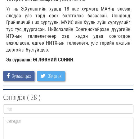
Уг нь Э.Хулангийн хувьд 18 нас хүрмэгц МАН-д элсэж
алсдаа улс төрд орох бэлтгэлээ базаасан. Лондонд
Грийнвичийн их сургууль, МУИС-ийн Хууль зүйн сургуулийг
тус тус дүүргэсэн. Нийслэлийн Сонгинохайрхан дүүргийн
ИТХ-ын төлөөлөгчөөр хэд хэдэн удаа сонгогдон
ажилласан, өдгөө НИТХ-ын төлөөлөгч, улс төрийн ажлын
дөртэй л бүсгүй дээ.
Эх сурвалж: ӨГЛӨӨНИЙ СОНИН
Хуваалцах
Жиргэх
Сэтгэгдэл (
28
)