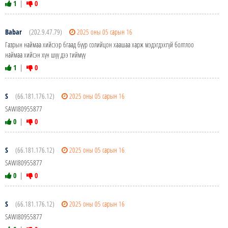
1
|
0
Babar
(202.9.47.79)
2025 оны 05 сарын 16
Газрын наймаа хийсээр бгаад бүүр солийцон хаашаа харж мэдэгдэхгүй болтлоо
наймаа хийсэн хүн шүү дээ тиймүү
1
|
0
S
(66.181.176.12)
2025 оны 05 сарын 16
SAWI80955877
0
|
0
S
(66.181.176.12)
2025 оны 05 сарын 16
SAWI80955877
0
|
0
S
(66.181.176.12)
2025 оны 05 сарын 16
SAWI80955877