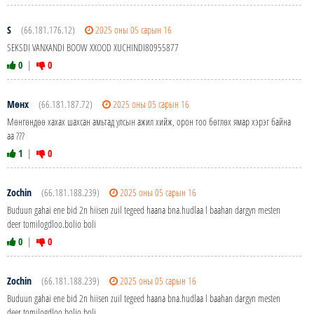
S
(66.181.176.12)
2025 оны 05 сарын 16
SEKSDI VANXANDI BOOW XXOOD XUCHINDI80955877
0
|
0
Мөнх
(66.181.187.72)
2025 оны 05 сарын 16
Мөнгөндөө хахах шахсан амьтад улсын ажил хийж, орон тоо бөглөх ямар хэрэг байна
аа ???
1
|
0
Zochin
(66.181.188.239)
2025 оны 05 сарын 16
Buduun gahai ene bid 2n hiisen zuil tegeed haana bna.hudlaa l baahan dargyn mesten
deer tomilogdloo.bolio boli
0
|
0
Zochin
(66.181.188.239)
2025 оны 05 сарын 16
Buduun gahai ene bid 2n hiisen zuil tegeed haana bna.hudlaa l baahan dargyn mesten
deer tomilogdloo.bolio boli