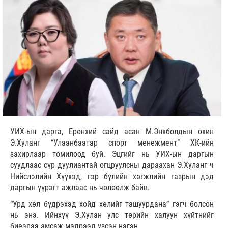
УИХ-ын дарга, Ерөнхий сайд асан М.Энхболдын охин
Э.Хуланг “Улаанбаатар спорт менежмент” ХК-ийн
захирлаар томилоод буй. Эцгийг нь УИХ-ын даргын
суудлаас сүр дуулиантай огцруулсны дараахан Э.Хуланг ч
Нийслэлийн Хүүхэд, гэр бүлийн хөгжлийн газрын дэд
даргын үүрэгт ажлаас нь чөлөөлж байв.
“Урд хөл бүдрэхэд хойд хөлийг ташуурдана” гэгч болсон
нь энэ. Ийнхүү Э.Хулан улс төрийн халуун хүйтнийг
биеэрээ амсаж мэдрээд үзсэн нэгэн.