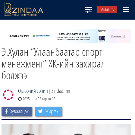
Mobile TV
НИЙТЛЭЛЧИД
ТВ8
Э.Хулан “Улаанбаатар спорт
ӨГЛӨӨНИЙ СОНИН
АУДИО ЗОХИОЛ
менежмент” ХК-ийн захирал
ЗИНДАА СЭТГҮҮЛ
болжээ
Өглөөний сонин
Zindaa.mn
|
2025 оны 05 сарын 16
Хуваалцах
Жиргэх