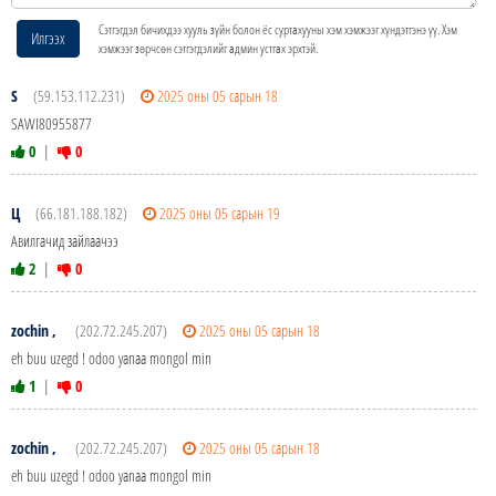
Сэтгэгдэл бичихдээ хууль зүйн болон ёс суртахууны хэм хэмжээг хүндэтгэнэ үү. Хэм
Илгээх
хэмжээг зөрчсөн сэтгэгдэлийг админ устгах эрхтэй.
S
(59.153.112.231)
2025 оны 05 сарын 18
SAWI80955877
0
|
0
Ц
(66.181.188.182)
2025 оны 05 сарын 19
Авилгачид зайлаачээ
2
|
0
zochin ,
(202.72.245.207)
2025 оны 05 сарын 18
eh buu uzegd ! odoo yanaa mongol min
1
|
0
zochin ,
(202.72.245.207)
2025 оны 05 сарын 18
eh buu uzegd ! odoo yanaa mongol min