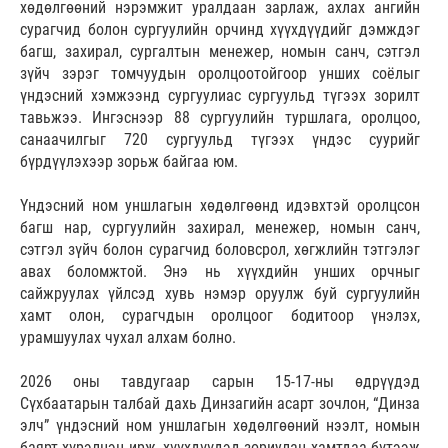
хөдөлгөөний нэрэмжит уралдаан зарлаж, ахлах ангийн
сурагчид болон сургуулийн орчинд хүүхдүүдийг дэмждэг
багш, захирал, сургалтын менежер, номын санч, сэтгэл
зүйч зэрэг томчуудын оролцоотойгоор унших соёлыг
үндэсний хэмжээнд сургуулиас сургуульд түгээх зорилт
тавьжээ. Ингэснээр 88 сургуулийн туршлага, оролцоо,
санаачилгыг 720 сургуульд түгээх үндэс суурийг
бүрдүүлэхээр зорьж байгаа юм.
Үндэсний ном уншлагын хөдөлгөөнд идэвхтэй оролцсон
багш нар, сургуулийн захирал, менежер, номын санч,
сэтгэл зүйч болон сурагчид боловсрол, хөгжлийн тэтгэлэг
авах боломжтой. Энэ нь хүүхдийн унших орчныг
сайжруулах үйлсэд хувь нэмэр оруулж буй сургуулийн
хамт олон, сурагчдын оролцоог бодитоор үнэлэх,
урамшуулах чухал алхам болно.
2026 оны тавдугаар сарын 15-17-ны өдрүүдэд
Сүхбаатарын талбай дахь Динзагийн асарт зочлон, “Динза
элч” үндэсний ном уншлагын хөдөлгөөний нээлт, номын
баярт хүрэлцэн ирж, хүүхдүүдэд зориулан хамтдаа бүтээж