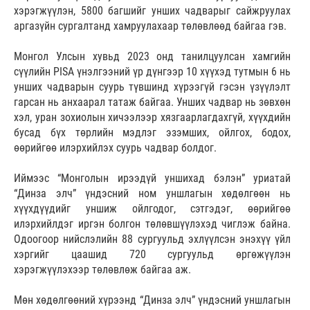
хэрэгжүүлэн, 5800 багшийг унших чадварыг сайжруулах
аргазүйн сургалтанд хамруулахаар төлөвлөөд байгаа гэв.
Монгол Улсын хувьд 2023 онд танилцуулсан хамгийн
сүүлийн PISA үнэлгээний үр дүнгээр 10 хүүхэд тутмын 6 нь
унших чадварын суурь түвшинд хүрээгүй гэсэн үзүүлэлт
гарсан нь анхаарал татаж байгаа. Унших чадвар нь зөвхөн
хэл, уран зохиолын хичээлээр хязгаарлагдахгүй, хүүхдийн
бусад бүх төрлийн мэдлэг эзэмших, ойлгох, бодох,
өөрийгөө илэрхийлэх суурь чадвар болдог.
Иймээс “Монголын ирээдүй уншихад бэлэн” уриатай
“Динза элч” үндэсний ном уншлагын хөдөлгөөн нь
хүүхдүүдийг уншиж ойлгодог, сэтгэдэг, өөрийгөө
илэрхийлдэг иргэн болгон төлөвшүүлэхэд чиглэж байна.
Одоогоор нийслэлийн 88 сургуульд эхлүүлсэн энэхүү үйл
хэргийг цаашид 720 сургуульд өргөжүүлэн
хэрэгжүүлэхээр төлөвлөж байгаа аж.
Мөн хөдөлгөөний хүрээнд “Динза элч” үндэсний уншлагын