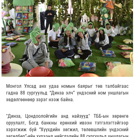
Монгол Улсад анх удаа номын баярыг төв талбайгаас
гадна 88 сургуульд “Динза элч” үндэсний ном уншлагын
хөдөлгөөнөөр зэрэг нээж байна.
"Динза, Цондоолойгийн анд найзууд" ТББ-ын хөрөнгө
оруулалт, Богд банкны ерөнхий ивээн тэтгэлэгтэйгээр
хэрэгжиж буй “Хүүхдийн хөгжил, төлөвшлийн үндэсний
хөтөлбөр”-ийн хүрээнд нийслэлийн 88 сургуульд уншлагын