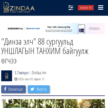
Mobile TV
НИЙТЛЭЛЧИД
ТВ8
"Динза элч" 88 сургуульд
ӨГЛӨӨНИЙ СОНИН
АУДИО ЗОХИОЛ
УНШЛАГЫН ТАНХИМ байгуулж
ЗИНДАА СЭТГҮҮЛ
өгчээ
З.Тэмлүүн
Zindaa.mn
|
2026 оны 05 сарын 15
Хуваалцах
Жиргэх