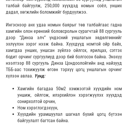
талбай байгуулж, 250,000 хүүхдэд номын соёл, унших
дадал, хөгжлийн боломжийг бүрдүүлжээ.
Ингэснээр анх удаа номын баярыг төв талбайгаас гадна
хамгийн олон ерөнхий боловсролын сурагчтай 88 сургууль
дээр “Динза элч” үндэсний уншлагын хөдөлгөөнийг
эхлүүлэн зэрэг нээж байна. Хүүхдүүд номтой ойр байх,
хамтдаа унших, уншсан зүйлээ ойлгох, ярилцах, сэтгэх
бодит орчинг сургуулиуд дээр бий болгосон байна. Энэхүү
нээлтээр 88 сургууль Динза Цондоолойгийн анд найзууд
ТББ-аас тохижуулж өгсөн тэрхүү цогц уншлагын орчинг
хүлээн авлаа.
Үүнд:
Хамгийн багадаа 50м2 хэмжээтэй хүүхдийн ном
уншиж, ойлгож, илэрхийлэн хэрэгжүүлэх хүүхдэд
сонирхолтой орчин,
Ном хэрэглэгдэхүүн,
Хүүхдийн урамшуулал шагнал бүхий цогц бүтээн
байгуулалт багтсан байна.