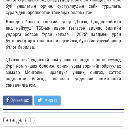
буй уншлагын орчин, сургуулиудын сайн туршлага,
сурагчдын оролцоотой танилцах боломжтой.
Өнөөдөр болсон нээлтийн үеэр "Динза, Цондоолойгийн
анд найзууд" ТББ-ын ивээн тэтгэсэн авъяас билгийн
ундарга болсон "Уран хэлхээ - 2026" наадмын уран
бүтээлчид ирж талархал илэрхийлж, бүжгийн үзүүлбэрээр
бэлэг барилаа.
“Динза элч” үндэсний ном уншлагын хөдөлгөөн нь хүүхэд
бүрт ном унших боломж, орчин, урам зоригийг ойртуулах
замаар Монголын ирээдүйг унших, ойлгох, сэтгэх
чадвартай байхад нөлөөлөх үндэсний хэмжээний
санаачилга юм.
Хуваалцах
Жиргэх
Сэтгэгдэл (
0
)