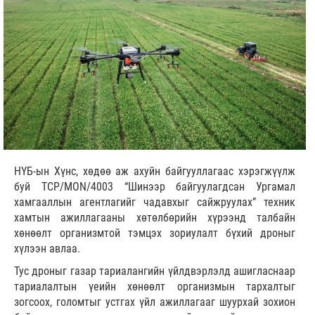
НҮБ-ын Хүнс, хөдөө аж ахуйн байгууллагаас хэрэгжүүлж
буй TCP/MON/4003 “Шинээр байгуулагдсан Ургамал
хамгааллын агентлагийг чадавхыг сайжруулах” техник
хамтын ажиллагааны хөтөлбөрийн хүрээнд талбайн
хөнөөлт организмтой тэмцэх зориулалт бүхий дроныг
хүлээн авлаа.
Тус дроныг газар тариалангийн үйлдвэрлэлд ашигласнаар
тариалалтын үеийн хөнөөлт организмын тархалтыг
зогсоох, голомтыг устгах үйл ажиллагааг шуурхай зохион