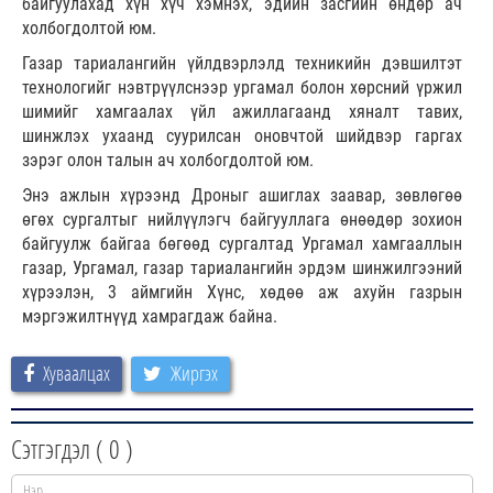
байгуулахад хүн хүч хэмнэх, эдийн засгийн өндөр ач
холбогдолтой юм.
Газар тариалангийн үйлдвэрлэлд техникийн дэвшилтэт
технологийг нэвтрүүлснээр ургамал болон хөрсний үржил
шимийг хамгаалах үйл ажиллагаанд хяналт тавих,
шинжлэх ухаанд суурилсан оновчтой шийдвэр гаргах
зэрэг олон талын ач холбогдолтой юм.
Энэ ажлын хүрээнд Дроныг ашиглах заавар, зөвлөгөө
өгөх сургалтыг нийлүүлэгч байгууллага өнөөдөр зохион
байгуулж байгаа бөгөөд сургалтад Ургамал хамгааллын
газар, Ургамал, газар тариалангийн эрдэм шинжилгээний
хүрээлэн, 3 аймгийн Хүнс, хөдөө аж ахуйн газрын
мэргэжилтнүүд хамрагдаж байна.
Хуваалцах
Жиргэх
Сэтгэгдэл (
0
)