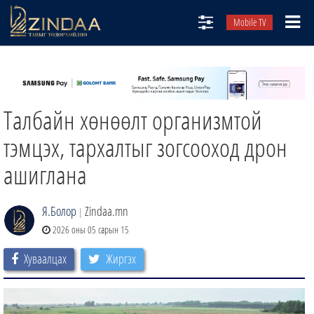
Mobile TV
НИЙТЛЭЛЧИД
ТВ8
Талбайн хөнөөлт организмтой
ӨГЛӨӨНИЙ СОНИН
АУДИО ЗОХИОЛ
тэмцэх, тархалтыг зогсооход дрон
ЗИНДАА СЭТГҮҮЛ
ашиглана
Я.Болор
Zindaa.mn
|
2026 оны 05 сарын 15
Хуваалцах
Жиргэх