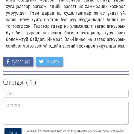
хугацаагаар зогсож, эдийн засагт их хэмжээний хохирол
учруулдаг. Гэвч дараа нь судалгаагаар загас үхдэггүй,
харин илүү хүйтэн устай бүс рүү нүүдэллэдэг болох нь
тогтоогдсон. Тэдгээр газар нь уламжлалт загас агнуурын
бүс биш учраас загасчид богино хугацаанд хүрч очих
боломжгүй байдаг. Иймээс Эль-Ниньо нь загас агнуурын
салбарт эргэлзээгүй эдийн засгийн хохирол учруулдаг юм.
Хуваалцах
Жиргэх
Сэтгэгдэл (
1
)
Сэтгэгдэл бичихдээ хууль зүйн болон ёс суртахууны хэм хэмжээг хүндэтгэнэ үү. Хэм
Илгээх