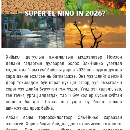
Хиймэл дагуулын ажиглалтын мэдээллээр Номхон
далайн гадаргын дулаарал болох Эль-Ниньо үзэгдэл
хэдэн жил “нам гүм” байсны дараа 2026 оны зургаадугаар
сард дахин эхэлсэн нь батлагджээ. Энэ үзэгдлийг дэлхий
дээр тохиолдож буй бараг бүх цаг агаар, уур амьсгалын
сөрөг үзэгдлийн буруутан гэж үздэг. Үүнд хэт халалт, үер,
ган гачиг, ургац алдагдах, тэр ч бүү хэл ер бусын хүйтэн
өвөл ч багтдаг. Тэгвэл энэ удаа юу болох талаар
шинжээчид ярьж байна.
Албан ёсны тодорхойлолтоор Эль-Ниньо хараахан
эхлээгүй. Харин бодит байдал дээр эхэлчихсэн гэж хэлж