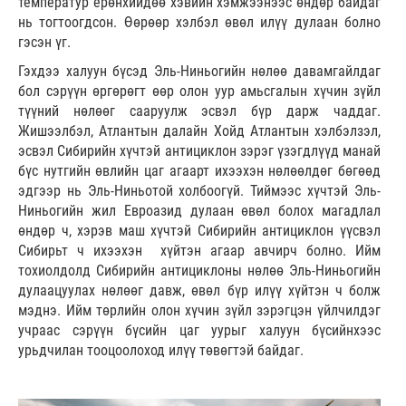
температур ерөнхийдөө хэвийн хэмжээнээс өндөр байдаг
нь тогтоогдсон. Өөрөөр хэлбэл өвөл илүү дулаан болно
гэсэн үг.
Гэхдээ халуун бүсэд Эль-Ниньогийн нөлөө давамгайлдаг
бол сэрүүн өргөрөгт өөр олон уур амьсгалын хүчин зүйл
түүний нөлөөг сааруулж эсвэл бүр дарж чаддаг.
Жишээлбэл, Атлантын далайн Хойд Атлантын хэлбэлзэл,
эсвэл Сибирийн хүчтэй антициклон зэрэг үзэгдлүүд манай
бүс нутгийн өвлийн цаг агаарт ихээхэн нөлөөлдөг бөгөөд
эдгээр нь Эль-Ниньотой холбоогүй. Тиймээс хүчтэй Эль-
Ниньогийн жил Евроазид дулаан өвөл болох магадлал
өндөр ч, хэрэв маш хүчтэй Сибирийн антициклон үүсвэл
Сибирьт ч ихээхэн хүйтэн агаар авчирч болно. Ийм
тохиолдолд Сибирийн антициклоны нөлөө Эль-Ниньогийн
дулаацуулах нөлөөг давж, өвөл бүр илүү хүйтэн ч болж
мэднэ. Ийм төрлийн олон хүчин зүйл зэрэгцэн үйлчилдэг
учраас сэрүүн бүсийн цаг уурыг халуун бүсийнхээс
урьдчилан тооцоолоход илүү төвөгтэй байдаг.