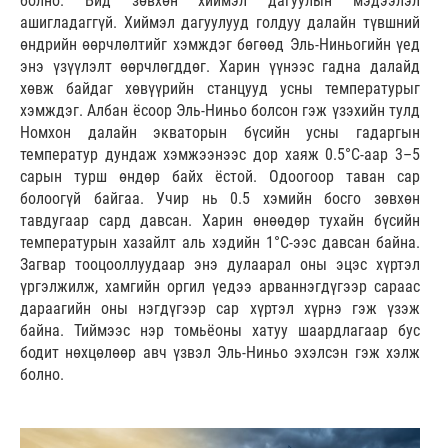
болно. Бид зөвхөн хиймэл дагуулын мэдээлэл
ашигладаггүй. Хиймэл дагуулууд голдуу далайн түвшний
өндрийн өөрчлөлтийг хэмждэг бөгөөд Эль-Ниньогийн үед
энэ үзүүлэлт өөрчлөгддөг. Харин үүнээс гадна далайд
хөвж байдаг хөвүүрийн станцууд усны температурыг
хэмждэг. Албан ёсоор Эль-Ниньо болсон гэж үзэхийн тулд
Номхон далайн экваторын бүсийн усны гадаргын
температур дундаж хэмжээнээс дор хаяж 0.5°C-аар 3–5
сарын турш өндөр байх ёстой. Одоогоор таван сар
болоогүй байгаа. Учир нь 0.5 хэмийн босго зөвхөн
тавдугаар сард давсан. Харин өнөөдөр тухайн бүсийн
температурын хазайлт аль хэдийн 1°C-ээс давсан байна.
Загвар тооцооллуудаар энэ дулаарал оны эцэс хүртэл
үргэлжилж, хамгийн оргил үедээ арваннэгдүгээр сараас
дараагийн оны нэгдүгээр сар хүртэл хүрнэ гэж үзэж
байна. Тиймээс нэр томьёоны хатуу шаардлагаар бус
бодит нөхцөлөөр авч үзвэл Эль-Ниньо эхэлсэн гэж хэлж
болно.