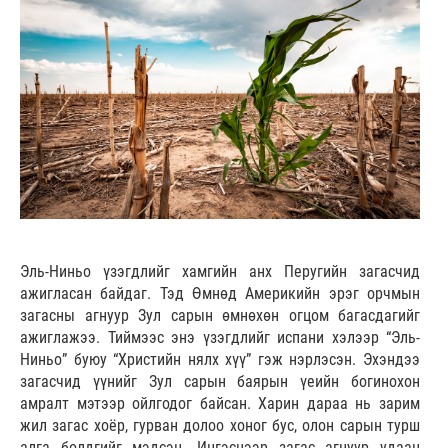
Эль-Ниньо үзэгдлийг хамгийн анх Перугийн загасчид
ажигласан байдаг. Тэд Өмнөд Америкийн эрэг орчмын
загасны агнуур Зул сарын өмнөхөн огцом багасдагийг
ажиглажээ. Тиймээс энэ үзэгдлийг испани хэлээр “Эль-
Ниньо” буюу “Христийн нялх хүү” гэж нэрлэсэн. Эхэндээ
загасчид үүнийг Зул сарын баярын үеийн богинохон
амралт мэтээр ойлгодог байсан. Харин дараа нь зарим
жил загас хоёр, гурван долоо хоног бус, олон сарын турш
алга болдгийг мэдсэн. Ингэснээр загас агнуур удаан