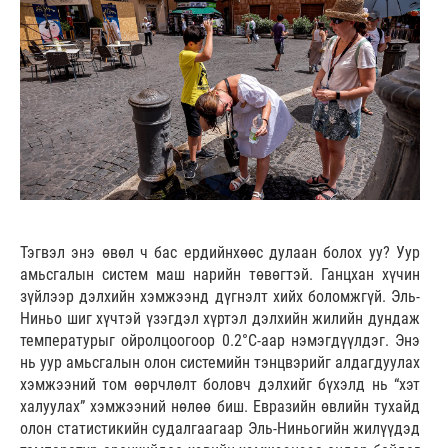
Тэгвэл энэ өвөл ч бас ердийнхөөс дулаан болох уу? Уур
амьсгалын систем маш нарийн төвөгтэй. Ганцхан хүчин
зүйлээр дэлхийн хэмжээнд дүгнэлт хийх боломжгүй. Эль-
Ниньо шиг хүчтэй үзэгдэл хүртэл дэлхийн жилийн дундаж
температурыг ойролцоогоор 0.2°C-аар нэмэгдүүлдэг. Энэ
нь уур амьсгалын олон системийн тэнцвэрийг алдагдуулах
хэмжээний том өөрчлөлт боловч дэлхийг бүхэлд нь “хэт
халуулах” хэмжээний нөлөө биш. Евразийн өвлийн тухайд
олон статистикийн судалгаагаар Эль-Ниньогийн жилүүдэд