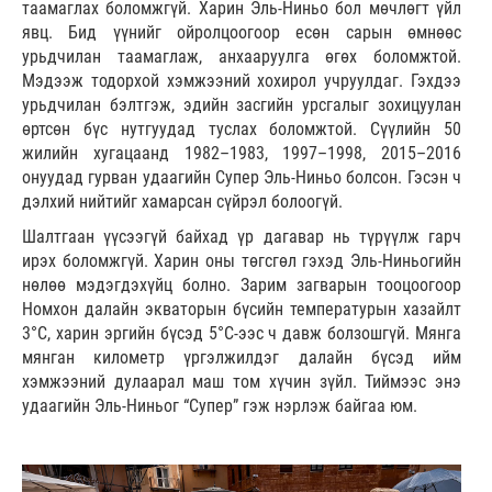
таамаглах боломжгүй. Харин Эль-Ниньо бол мөчлөгт үйл
явц. Бид үүнийг ойролцоогоор есөн сарын өмнөөс
урьдчилан таамаглаж, анхааруулга өгөх боломжтой.
Мэдээж тодорхой хэмжээний хохирол учруулдаг. Гэхдээ
урьдчилан бэлтгэж, эдийн засгийн урсгалыг зохицуулан
өртсөн бүс нутгуудад туслах боломжтой. Сүүлийн 50
жилийн хугацаанд 1982–1983, 1997–1998, 2015–2016
онуудад гурван удаагийн Супер Эль-Ниньо болсон. Гэсэн ч
дэлхий нийтийг хамарсан сүйрэл болоогүй.
Шалтгаан үүсээгүй байхад үр дагавар нь түрүүлж гарч
ирэх боломжгүй. Харин оны төгсгөл гэхэд Эль-Ниньогийн
нөлөө мэдэгдэхүйц болно. Зарим загварын тооцоогоор
Номхон далайн экваторын бүсийн температурын хазайлт
3°C, харин эргийн бүсэд 5°C-ээс ч давж болзошгүй. Мянга
мянган километр үргэлжилдэг далайн бүсэд ийм
хэмжээний дулаарал маш том хүчин зүйл. Тиймээс энэ
удаагийн Эль-Ниньог “Супер” гэж нэрлэж байгаа юм.