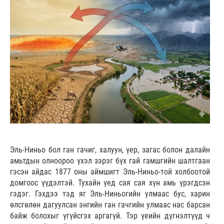
Эль-Ниньо бол ган гачиг, халуун, үер, загас болон далайн
амьтдын олноороо үхэл зэрэг бүх гай гамшгийн шалтгаан
гэсэн айдас 1877 оны аймшигт Эль-Ниньо-той холбоотой
домгоос үүдэлтэй. Тухайн үед сая сая хүн амь үрэгдсэн
гэдэг. Гэхдээ тэд яг Эль-Ниньогийн улмаас бус, харин
өлсгөлөн дагуулсан энгийн ган гачгийн улмаас нас барсан
байж болохыг үгүйсгэх аргагүй. Тэр үеийн дүгнэлтүүд ч