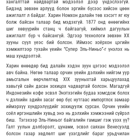
хангалттай найдвартай мэдээлэл дээр үндэслээгүй.
Бидэнд зөвхөн арлууд болон эргийн бүсээс хийсэн цөөн
ажиглалт л байдаг. Харин Номхон далайн төв хэсэгт яг юу
болж байсан талаар бид мэдэхгүй. 1877 онд өнөөгийнх
шиг хөвүүрийн станц ч байгаагүй, хиймэл дагуулын
ажиглалт бүр ч байсангүй. Эдгээр технологи зөвхөн XX
зууны сүүл үеэс бий болсон. Иймээс хоёрхон цэгийн
хэмжилтээр тухайн үеийн “Супер Эль-Ниньо”-г үнэлэх нь
маш хүндрэлтэй.
Харин өнөөдөр бид далайн хэдэн зуун цэгээс мэдээлэл
авч байна. Нөгөө талаар орчин үеийн дэлхийн нийгэм уур
амьсгалын өөрчлөлтөд XIX зууныхтай харьцуулахад
хавьгүй сайн дасан зохицох чадвартай болсон. Магадгүй
Индонезийн кофе эсвэл Энэтхэгийн будаа хомсдож болох
ч дэлхийн эдийн засаг өөр бүс нутгаас импортлох замаар
иймэрхүү хүндрэлүүдийг зохицуулж сурсан. Орчин үеийн
соёл иргэншлийн хувьд энэ нь дэлхийн хэмжээний сүйрэл
биш. Тэгэхээр Эль-Ниньог байгалийн гамшиг гэж үзэх үү?
Галт уулын дэлбэрэлт, цүнами, эсвэл саяхан Венесуэлд
болсон газар хөдлөлт шиг үзэгдлийг бараг урьдчилан