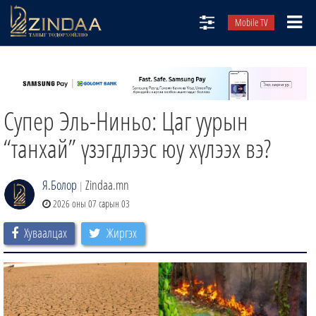
Mobile TV
НИЙТЛЭЛЧИД
ТВ8
Супер Эль-Ниньо: Цаг уурын
ӨГЛӨӨНИЙ СОНИН
АУДИО ЗОХИОЛ
“танхай” үзэгдлээс юу хүлээх вэ?
ЗИНДАА СЭТГҮҮЛ
Я.Болор
Zindaa.mn
|
2026 оны 07 сарын 03
Хуваалцах
Жиргэх