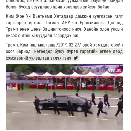
Солонгос, АНУ-ын албаныхан уулзалтын аюулгүй байдал
болон бусад асуудлаар яриа хэлэлцээ хийсэн байна.
Ким Жон Ун Вьетнамд Хятадаар дамжин хуягласан галт
тэргээрээ иржээ. Тэгвэл АНУ-ын Ерөнхийлөгч Доналд
Трамп өнөө шөнө Вашингтоноос нисч, Ханойн олон улсын
нисэх онгоцны буудалд газардах аж.
Трамп, Ким нар маргааш /2019.02.27/ орой хамтдаа оройн
зоог бариад
нөгөөдөр буюу пүрэв гарагийн өглөө дээд
хэмжээний уулзалтаа эхлэх гэнэ.