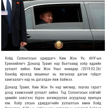
Хойд Солонгосын удирдагч Ким Жон Ун, АНУ-ын
Ерөнхийлөгч Доналд Трамп нар Вьетнамд хоёр өдрийн
уулзалт хийнэ. Ким Жон Уныг өнөөдөр /2019.02.26/
Ханойд ирэхэд машиныг нь явганаар дагаж гүйдэг
хамгаалагч нар нь дагалдан явж байжээ.
Доналд Трамп, Ким Жон Ун нар мягмар, лхагва гарагт
дээд хэмжээний уулзалт хийнэ. Тэд Солонгосын хойгийг
цөмийн зэвсгээс бүрэн ангижруулах асуудлаар ярилцах
юм. Хоёр улсын удирдагчийн уулзалтын өмнө Хойд