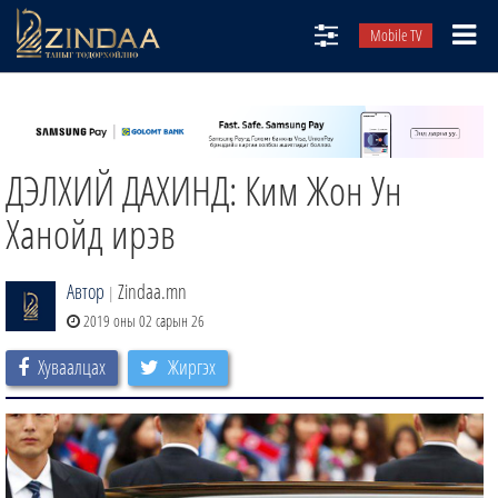
Mobile TV
НИЙТЛЭЛЧИД
ТВ8
ДЭЛХИЙ ДАХИНД: Ким Жон Ун
ӨГЛӨӨНИЙ СОНИН
АУДИО ЗОХИОЛ
Ханойд ирэв
ЗИНДАА СЭТГҮҮЛ
Автор
Zindaa.mn
|
2019 оны 02 сарын 26
Хуваалцах
Жиргэх