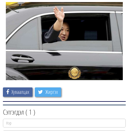
Хуваалцах
Жиргэх
Сэтгэгдэл (
1
)