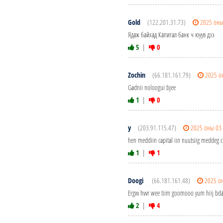
Gold
(122.201.31.73)
2025 оны
Ядаж байхад Капитал банк ч юуув дээ
5
|
0
Zochin
(66.181.161.79)
2025 о
Gadnii noloogui bjee
1
|
0
y
(203.91.115.47)
2025 оны 03
hen meddiin capital iin nuutsiig meddeg c
1
|
1
Doogi
(66.181.161.48)
2025 о
Ergvv hvvr wee tiim goomooo yum hiij bda
2
|
4