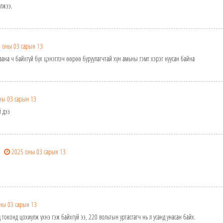
лжээ.
 оны 03 сарын 13
хаана ч байхгүй бүх цэнэглэч өөрөө буруулагчтай хүн амьны гэмт хэрэг нуусан байна
ны 03 сарын 13
 дээ
2025 оны 03 сарын 13
ны 03 сарын 13
д токонд цохиулж үхнэ гэж байхгүй ээ, 220 вольтын уртасгагч нь л усанд унасан байх.