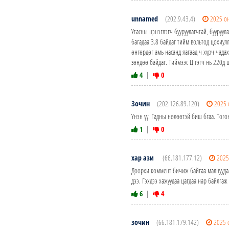
unnamed
(202.9.43.4)
2025 о
Утасны цэнэглэгч бууруулагчтай, бууруул
багадаа 3.8 байдаг тийм вольтод цохиулл
өнгөрдөг амь насанд яагаад ч хүрч чадах
зөндөө байдаг. Тиймээс Ц гэгч нь 220д 
4
|
0
Зочин
(202.126.89.120)
2025 
Үнэн үү. Гадны нөлөөтэй биш бгаа. Того
1
|
0
хар ази
(66.181.177.12)
2025
Доорхи коммент бичиж байгаа малнуудаа 
дээ. Гэхдээ хажуудаа цагдаа нар байлгаж 
6
|
4
зочин
(66.181.179.142)
2025 