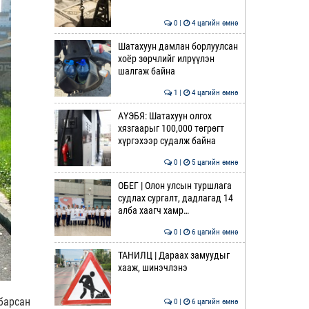
0 |
4 цагийн өмнө
Шатахуун дамлан борлуулсан
хоёр зөрчлийг илрүүлэн
шалгаж байна
1 |
4 цагийн өмнө
АҮЭБЯ: Шатахуун олгох
хязгаарыг 100,000 төгрөгт
хүргэхээр судалж байна
0 |
5 цагийн өмнө
ОБЕГ | Олон улсын туршлага
судлах сургалт, дадлагад 14
алба хаагч хамр…
0 |
6 цагийн өмнө
ТАНИЛЦ | Дараах замуудыг
хааж, шинэчлэнэ
барсан
0 |
6 цагийн өмнө