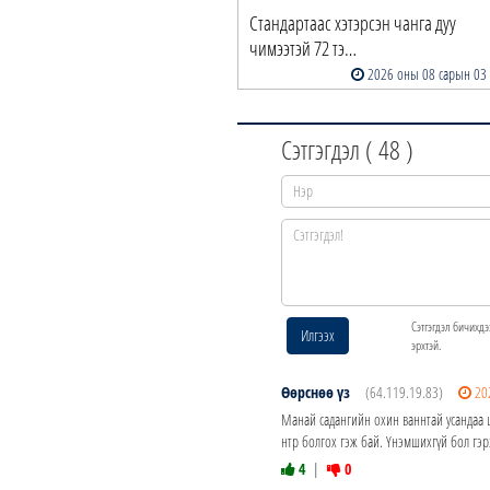
Стандартаас хэтэрсэн чанга дуу
чимээтэй 72 тэ…
2026 оны 08 сарын 03
Сэтгэгдэл (
48
)
Сэтгэгдэл бичихдэ
Илгээх
эрхтэй.
Өөрснөө үз
(64.119.19.83)
20
Манай садангийн охин ваннтай усандаа ц
нтр болгох гэж бай. Үнэмшихгүй бол гэрэ
4
|
0