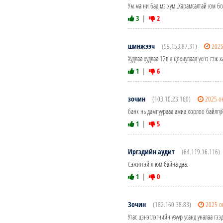
Ум ма ни бад мэ хум .Харамсалтай юм бо
3
|
2
шинжээч
(59.153.87.31)
2025
Худлаа худлаа 12в д цохиулаад үхнэ гэж 
1
|
6
зочин
(103.10.23.160)
2025 о
банк нь дампуураад амиа хорлоо байлгүй
1
|
5
Иргэдийн аудит
(64.119.16.116)
Сэжигтэй л юм байна даа.
1
|
0
Зочин
(182.160.38.83)
2025 о
Утас цэнэглэгчийн үзүүр усанд уналаа гээ