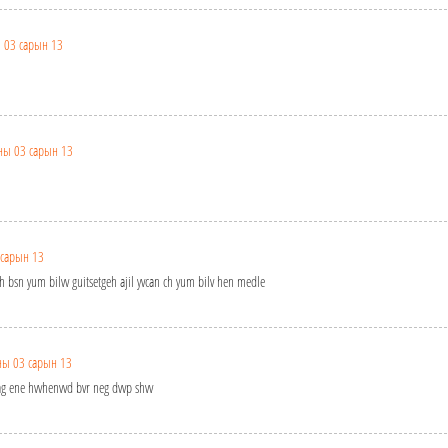
 03 сарын 13
ны 03 сарын 13
 сарын 13
h bsn yum bilvv guitsetgeh ajil yvcan ch yum bilv hen medle
ны 03 сарын 13
g ene hvvhenvvd bvr neg dvvp shvv