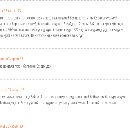
ны 03 сарын 13
агч нь гэмтсэн ч цэнэглэгч тэр чигээрээ ажиллахгүй бас цэнэглэгч нь 12 вольт хүрэхгүй
аа гэхэд бараг мэдэгдэхгүй, батерэй гэхэд лл 1.5 байдаг, 12 вольт байсан ч жирс хийгээд лл
гүй. 220V бол шал өөр зүйл үхэлд хүргэж чадна гэхдээ 220д цохиулаад амьд үлдсэн хүмүүс ч
цохиулсан эсвэл аллага. Цэнэглэгчний нөлөө ерөөсөө байхгүй.
оны 03 сарын 13
нд цохиулж үхсэн болгосон бх вий дээ.
 оны 03 сарын 13
хүн амиа алдсан гээд байна. Тэнэг өлөгчингүүд өөрсдөө итгэхгүй байгаа юм бол туршаад үз
байгаад үз дээ. Эсвэл үзүүрийг нь шүдэндээ зуугаад үз аалзнуудаа. Тэнэг тийрэн бэ яасан
оны 03 сарын 13