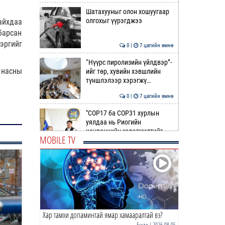
Шатахууныг олон хошуугаар
олгохыг үүрэгджээ
айхдаа
барсан
эргийг
0 |
7 цагийн өмнө
“Нүүрс пиролизийн үйлдвэр”-
 насны
ийг төр, хувийн хэвшлийн
түншлэлээр хэрэгжү…
0 |
7 цагийн өмнө
"COP17 ба COP31 хурлын
уялдаа нь Риогийн
конвенцийн хэрэгжилтийг
MOBILE TV
ахиул…
0 |
8 цагийн өмнө
Монгол төрийн парадокс нь
шатахуун
0 |
8 цагийн өмнө
Хар тамхи допаминтай ямар хамааралтай вэ?
Б.Пүрэвдагва: Найман
салбарын 103 үйлчилгээний
Бусад
| 2026-08-05