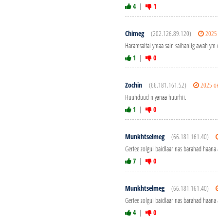
4
|
1
Chimeg
(202.126.89.120)
2025
Haramsaltai ymaa sain saihaniig awah ym 
1
|
0
Zochin
(66.181.161.52)
2025 о
Huuhduud n yanaa huurhii.
1
|
0
Munkhtselmeg
(66.181.161.40)
Gertee zolgui baidlaar nas barahad haana
7
|
0
Munkhtselmeg
(66.181.161.40)
Gertee zolgui baidlaar nas barahad haana
4
|
0