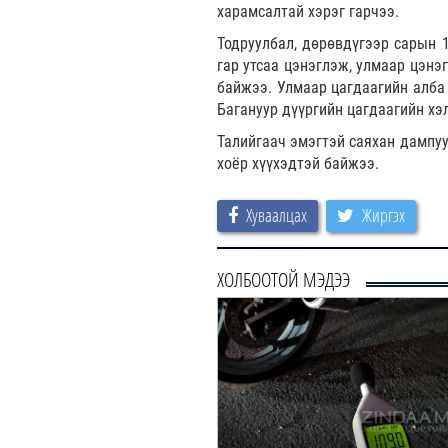
харамсалтай хэрэг гарчээ.
Тодруулбал, дөрөвдүгээр сарын 1
гар утсаа цэнэглэж, улмаар цэнэ
байжээ. Улмаар цагдаагийн алба 
Багануур дүүргийн цагдаагийн хэ
Талийгаач эмэгтэй саяхан дампуу
хоёр хүүхэдтэй байжээ.
Хуваалцах
Жиргэх
ХОЛБООТОЙ МЭДЭЭ