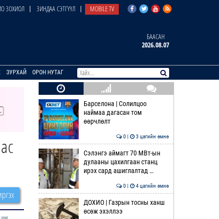
О ЗОХИОЛ
ЗИНДАА СЭТГҮҮЛ
MOBILE TV
БААСАН
2026.08.07
E
ЗУРХАЙ
ОРОН НУТАГ
Барселона | Солилцоо
наймаа дагасан том
өөрчлөлт
0 |
3 цагийн өмнө
нас
Сэлэнгэ аймагт 70 МВт-ын
дулааны цахилгаан станц
ирэх сард ашиглалтад …
0 |
4 цагийн өмнө
ргэх
ДОХИО | Газрын тосны ханш
өсөж эхэллээ