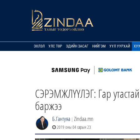
ЭХЛЭЛ
УЛС ТӨР
ЭДИЙН ЗАСАГ
НИЙГЭМ
УУЛ УУРХАЙ
ХУ
СЭРЭМЖЛҮҮЛЭГ: Гар утастай
баржээ
Б.Гантуяа
Zindaa.mn
|
2019 оны 04 сарын 23