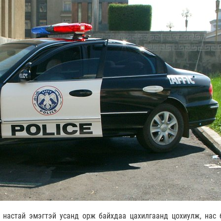
 настай эмэгтэй усанд орж байхдаа цахилгаанд цохиулж, нас 