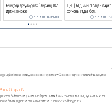
Өчигдөр эрүүлжүүлэх байранд 102
ЦЕГ | БГД-ийн "Голден парк"
иргэн хоножээ
хотхоны гадаа бол…
2026 оны 08 сарын 03
2026 оны 07 с
э хууль зүйн болон ёс суртахууны хэм хэмжээг хүндэтгэнэ үү. Хэм хэмжээг зөрчсөн сэтгэгдэлийг админ устгах
25 оны 03 сарын 13
энэглэж байсан утсаа унагаад нас барсан. Битгий юмыг заавал кино шиг, хүн амины хэрэг
эслэл бичиж үлдээгээд ваннандаа хэвтээд цэнэглэгчээ хийгээд үз дээ.