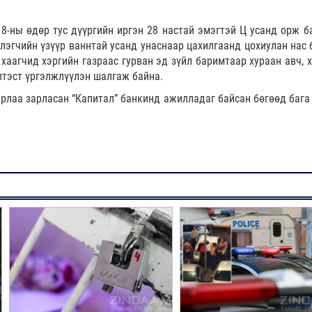
8-ны өдөр тус дүүргийн иргэн 28 настай эмэгтэй Ц усанд орж б
глэгчийн үзүүр ваннтай усанд унаснаар цахилгаанд цохиулан нас 
хаагчид хэргийн газраас гурван эд зүйл баримтаар хураан авч, х
лтэст үргэлжлүүлэн шалгаж байна.
рлаа зарласан “Капитал” банкинд ажилладаг байсан бөгөөд бага