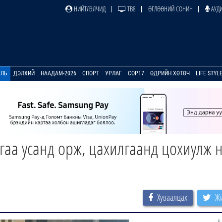
НИЙТЛЭЛЧИД
ТВ8
ӨГЛӨӨНИЙ СОНИН
АУДИ
УЛЬ
ДЭЛХИЙ
НААДАМ-2026
СПОРТ
УРЛАГ
COP17
ӨДРИЙН ХӨТӨЧ
LIFE STYL
гаа усанд орж, цахилгаанд цохиулж 
Хуваалцах
Жи