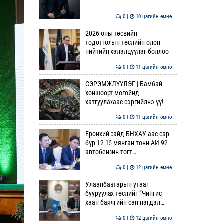
0 |
10 цагийн өмнө
2026 оны төсвийн
тодотголын төслийн олон
нийтийн хэлэлцүүлэг боллоо
0 |
11 цагийн өмнө
СЭРЭМЖЛҮҮЛЭГ | Бамбай
хоншоорт могойнд
хатгуулахаас сэргийлнэ үү!
0 |
11 цагийн өмнө
Ерөнхий сайд БНХАУ-аас сар
бүр 12-15 мянган тонн АИ-92
автобензин тогт…
0 |
12 цагийн өмнө
Улаанбаатарын утааг
бууруулах төслийг “Чингис
хаан баялгийн сан нэгдэл…
0 |
12 цагийн өмнө