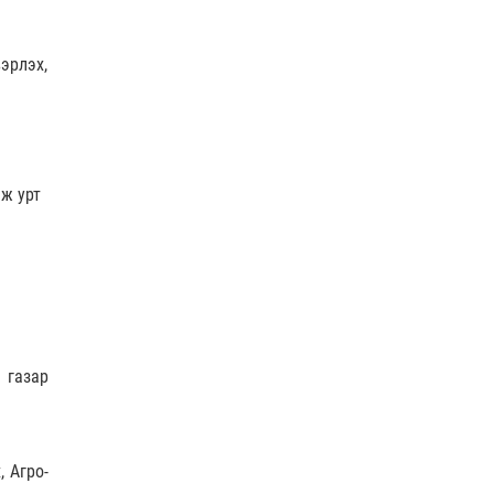
АУДИО ЗОХИОЛ I МОНГОЛЫН НУУЦ ТОВЧОО 12-р
эрлэх,
бүлэг (Чингис …
Аудио зохиол
| 2026-07-29
лж урт
АУДИО ЗОХИОЛ I МОНГОЛЫН НУУЦ ТОВЧОО 11-р
бүлэг (Хятад, …
Аудио зохиол
| 2026-07-28
 газар
 Агро-
КОП-17 бага хурлын бэлтгэл ажил 52-94% байна