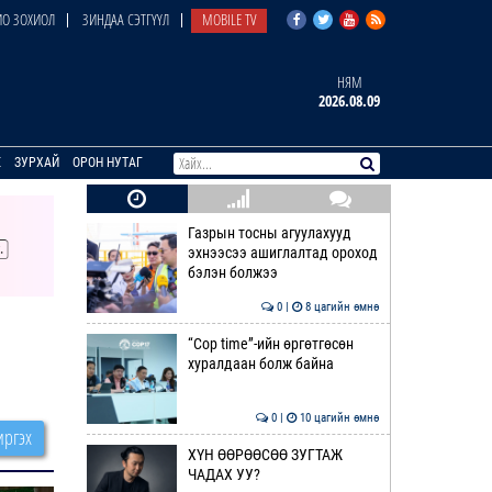
О ЗОХИОЛ
ЗИНДАА СЭТГҮҮЛ
MOBILE TV
НЯМ
2026.08.09
E
ЗУРХАЙ
ОРОН НУТАГ
Газрын тосны агуулахууд
эхнээсээ ашиглалтад ороход
бэлэн болжээ
0 |
8 цагийн өмнө
“Cop time”-ийн өргөтгөсөн
хуралдаан болж байна
0 |
10 цагийн өмнө
ргэх
ХҮН ӨӨРӨӨСӨӨ ЗУГТАЖ
ЧАДАХ УУ?