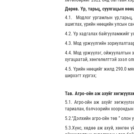
Дөрөв
.
Үр, тарьц, суулгацын нөө
4.1. Модлог ургамлын үр,тарьц, 
ашиглах, үрийн нөөцийн улсын сан
4.2. Үр хадгалах байгууламжийг 
4.3. Мод үржүүлгийн зориулалтаа
4.4. Мод үржүүлэг, ойжуулалтын 
хугацаатай, хөнгөлөлттэй зээл ол
4.5. Үрийн нөөцийг жилд 290.0 мя
ширхэгт хүргэх;
Тав. Агро-ойн аж ахуйг хөгжүүлэх
5.1. Агро-ойн аж ахуйг хөгжүүлэ
тариалан, бэлчээрийн хоорондын х
5.2.“Дэлхийн агро-ойн төв ” олон
5.3.Хүнс, хөдөө аж ахуй, хөнгөн