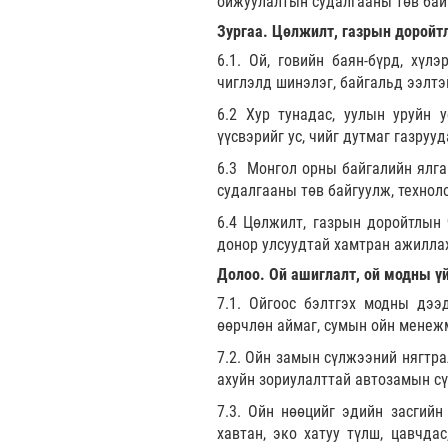
ойжуулалтын судалгааны төв бай
Зургаа. Цөлжилт, газрын доройтл
6.1. Ой, говийн баян-бүрд, хүл
чиглэлд шинэлэг, байгальд ээлтэ
6.2 Хур тунадас, уулын уруйн 
үүсвэрийг ус, чийг дутмаг газруу
6.3 Монгол орны байгалийн ялгав
судалгааны төв байгуулж, технол
6.4 Цөлжилт, газрын доройтлын 
донор улсуудтай хамтран ажиллах
Долоо.
Ой ашиглалт, ой модны ү
7.1. Ойгоос бэлтгэх модны дээд
өөрчлөн аймаг, сумын ойн менеж
7.2. Ойн замын сүлжээний нягтра
ахуйн зориулалттай автозамын сү
7.3. Ойн нөөцийг эдийн засгийн
хавтан, эко хатуу түлш, цавчда