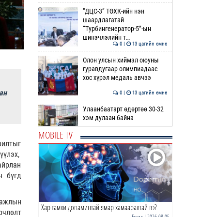
"ДЦС-3” ТӨХК-ийн нэн
шаардлагатай
“Турбингенератор-5”-ын
шинэчлэлийн т…
0 |
13 цагийн өмнө
Олон улсын хиймэл оюуны
гуравдугаар олимпиадаас
хос хүрэл медаль авчээ
ан
0 |
13 цагийн өмнө
Улаанбаатарт өдөртөө 30-32
хэм дулаан байна
MOBILE TV
0 |
14 цагийн өмнө
рилтыг
үүлэх,
ДОРНЫН ЗУРХАЙ | Морь,
айрлан
нохой жилтнээ аливаа үйлийг
н бүгд
хийхэд эерэг сайн
0 |
14 цагийн өмнө
 ажлын
Хар тамхи допаминтай ямар хамааралтай вэ?
ӨГЛӨӨНИЙ МЭНД!
рчлөлт
Бусад
| 2026-08-05