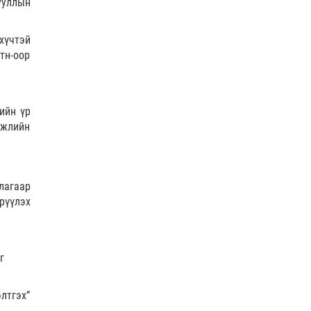
ууллын
хүчтэй
тн-оор
АҮЭБЯ | АИ92 шатахуун 15 хоногийн, дизель түлш
20 хоног…
Яамд
| 2026-07-30
ийн үр
эжлийн
лагаар
рүүлэх
ЦЕГ | БГД-ийн "Голден парк" хотхоны гадаа
болсон зодоон…
Нийгэм
| 2026-07-30
г
лтгэх”