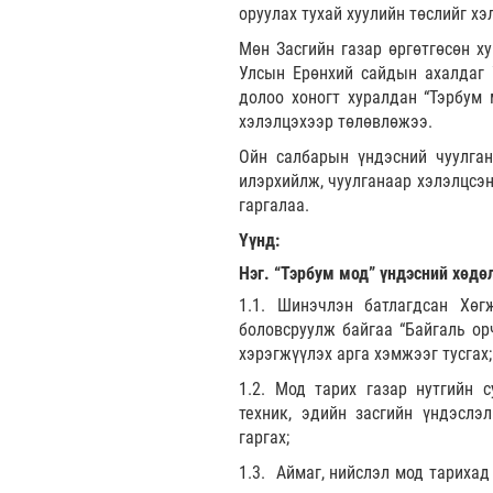
оруулах тухай хуулийн төслийг хэ
Мөн Засгийн газар өргөтгөсөн х
Улсын Ерөнхий сайдын ахалдаг 
долоо хоногт хуралдан “Тэрбум
хэлэлцэхээр төлөвлөжээ.
Ойн салбарын үндэсний чуулган
илэрхийлж, чуулганаар хэлэлцсэн
гаргалаа.
Үүнд:
Н
эг. “Тэрбум мод” үндэсний хөдө
1.1. Шинэчлэн батлагдсан Хөг
боловсруулж байгаа “Байгаль ор
хэрэгжүүлэх арга хэмжээг тусгах;
1.2. Мод тарих газар нутгийн с
техник, эдийн засгийн үндэслэ
гаргах;
1.3. Аймаг, нийслэл мод тарихад