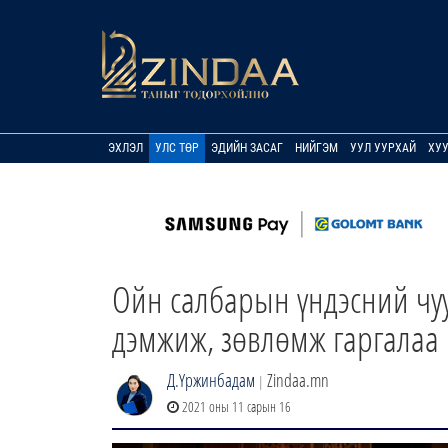
ЭХЛЭЛ
УЛС ТӨР
ЭДИЙН ЗАСАГ
НИЙГЭМ
УУЛ УУРХАЙ
ХУ
Ойн салбарын үндэсний чу
дэмжиж, зөвлөмж гаргалаа
Д.Үржинбадам
Zindaa.mn
|
2021 оны 11 сарын 16