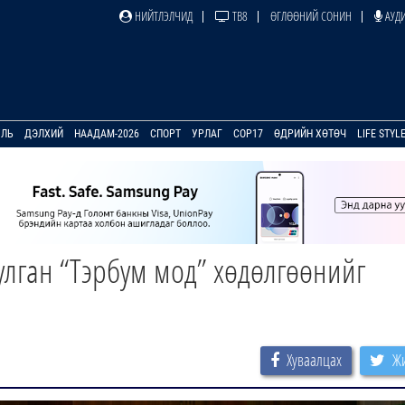
НИЙТЛЭЛЧИД
ТВ8
ӨГЛӨӨНИЙ СОНИН
АУДИ
УЛЬ
ДЭЛХИЙ
НААДАМ-2026
СПОРТ
УРЛАГ
COP17
ӨДРИЙН ХӨТӨЧ
LIFE STYL
улган “Тэрбум мод” хөдөлгөөнийг
Хуваалцах
Жи