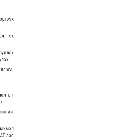
COP17
| 2026-07-28
эргээх
элт эх
Нийслэлийн цэцэрлэгийн бүртгэл 8 дугаар сарын
судлах
10-наас э…
үлэх;
Боловсрол
| 2026-07-27
ллага,
лалтыг
х;
 ойн аж
шахмал
АТ-аас