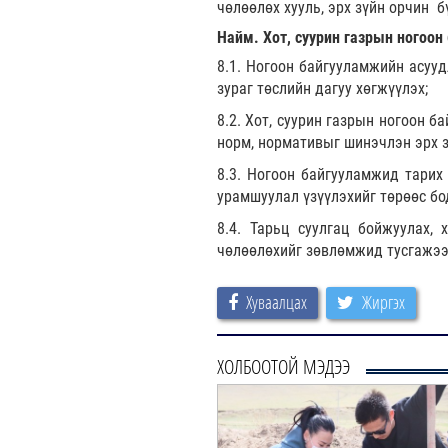
чөлөөлөх хууль, эрх зүйн орчин б
Н
айм. Хот, суурин газрын ногоон
8.1. Ногоон байгууламжийн асууд
зураг төслийн дагуу хөгжүүлэх;
8.2. Хот, суурин газрын ногоон б
норм, нормативыг шинэчлэн эрх з
8.3. Ногоон байгууламжид тарих 
урамшуулал үзүүлэхийг төрөөс б
8.4. Тарьц суулгац бойжуулах,
чөлөөлөхийг зөвлөмжид тусгажээ
Хуваалцах
Жиргэх
ХОЛБООТОЙ МЭДЭЭ