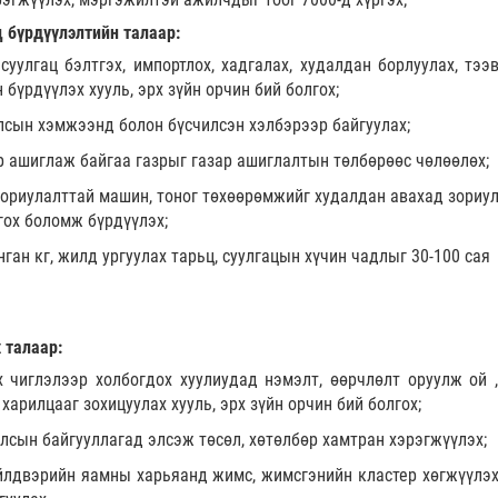
ц бүрдүүлэлтийн талаар:
суулгац бэлтгэх, импортлох, хадгалах, худалдан борлуулах, тээв
 бүрдүүлэх хууль, эрх зүйн орчин бий болгох;
улсын хэмжээнд болон бүсчилсэн хэлбэрээр байгуулах;
р ашиглаж байгаа газрыг газар ашиглалтын төлбөрөөс чөлөөлөх;
зориулалттай машин, тоног төхөөрөмжийг худалдан авахад зориу
гох боломж бүрдүүлэх;
нган кг, жилд ургуулах тарьц, суулгацын хүчин чадлыг 30-100 сая
 талаар:
х чиглэлээр холбогдох хуулиудад нэмэлт, өөрчлөлт оруулж ой ,
арилцааг зохицуулах хууль, эрх зүйн орчин бий болгох;
 улсын байгууллагад элсэж төсөл, хөтөлбөр хамтран хэрэгжүүлэх;
 үйлдвэрийн яамны харьяанд жимс, жимсгэнийн кластер хөгжүүлэх,