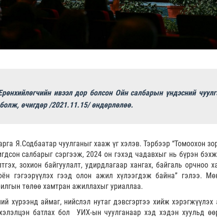
рөнхийлөгчийн ивээл дор болсон Ойн салбарын үндэсний чуулг
болж, өчигдөр /2021.11.15/ өндөрлөлөө.
рга Я.Содбаатар чуулганыг хааж үг хэлэв. Тэрбээр “Томоохон зо
гдсон салбарыг сэргээж, 2024 он гэхэд чадавхыг нь бүрэн бэхж
гэх, зохион байгуулалт, удирдлагаар хангах, байгаль орчноо х
оён гэгээрүүлэх гээд олон ажил хүлээгдэж байна” гэлээ. Мө
рилгын төлөө хамтран ажиллахыг уриаллаа.
ний хүрээнд аймаг, нийслэл нутаг дэвсгэртээ хийж хэрэгжүүлэх
 хэлэлцэн батлах бол УИХ-ын чуулганаар хэд хэдэн хуульд өө