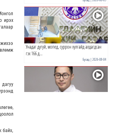
Монгол
0 |
14 цагийн өмнө
о ирэх
талаар
мжихээ
Унадаг дугуй, мопед, суррон хулгайд алдагдсан
өвлөмж
гэх 166 д…
Бусад
| 2026-08-04
 дагуу
үрээнд
Р.Энхтүвшин: Бага тунгаар хэрэглэсэн ч тархинд
лөгөө,
хүчтэй н…
цоолол
Бусад
| 2026-08-03
 байх,