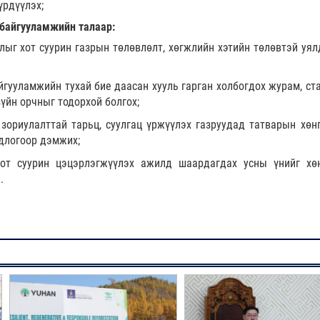
үрдүүлэх;
 байгууламжийн талаар:
лыг хот суурин газрын төлөвлөлт, хөгжлийн хэтийн төлөвтэй уял
айгууламжийн тухай бие даасан хууль гарган холбогдох журам, ст
үйн орчныг тодорхой болгох;
зориулалттай тарьц, суулгац үржүүлэх газруудад татварын хөнг
одлогоор дэмжих;
 хот суурин цэцэрлэгжүүлэх ажилд шаардагдах усны үнийг хөн
.