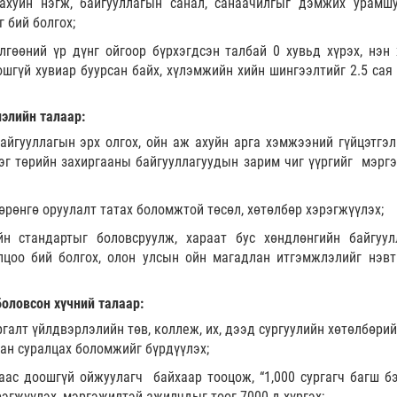
ахуйн нэгж, байгууллагын санал, санаачилгыг дэмжих урамш
 бий болгох;
лгөөний үр дүнг ойгоор бүрхэгдсэн талбай 0 хувьд хүрэх, нэн 
шгүй хувиар буурсан байх, хүлэмжийн хийн шингээлтийг 2.5 сая 
элийн талаар:
айгууллагын эрх олгох, ойн аж ахуйн арга хэмжээний гүйцэтгэл
рэг төрийн захиргааны байгууллагуудын зарим чиг үүргийг мэрг
өрөнгө оруулалт татах боломжтой төсөл, хөтөлбөр хэрэгжүүлэх;
н стандартыг боловсруулж, хараат бус хөндлөнгийн байгуул
лцоо бий болгох, олон улсын ойн магадлан итгэмжлэлийг нэвт
боловсон хүчний талаар:
галт үйлдвэрлэлийн төв, коллеж, их, дээд сургуулийн хөтөлбөрий
ан суралцах боломжийг бүрдүүлэх;
ваас доошгүй ойжуулагч байхаар тооцож, “1,000 сургагч багш бэ
рэгжүүлэх, мэргэжилтэй ажилчдыг тоог 7000-д хүргэх;