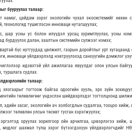
гуулах.
ыг бууруулах талаар:
эрт намаг, цайдам зэрэг экологийн чухал экосистемийг нөхөн с
й, технологид түшиглэсэн инноваци нутагшуулах;
ус, шар усны ус болон илүүдэл урсац хуримтлуулах, усны нэм
дад бүрдүүлэх далан, хаалтын системийн сүлжээг нэмэх;
артай бүс нутгуудад цөлжилт, газрын доройтлыг урт хугацаанд 
оги, инноваци үйлдвэрлэлд нэвтрүүлэхэд санхүүгийн дэмжлэг үзү
чиглэлээр идэвхтэй үйл ажиллагаа явуулдаг олон улсын байгуу
, туршлага судлах.
йлдвэрлэлийн талаар
:
 хязгаарыг тогтоож байгаа одоогийн хууль, эрх зүйн зохицуу
ментийн төлөвлөгөөг үндэслэн шийдвэрлэдэг тогтолцоонд шилжи
л, эдийн засаг, экологийн ач холбогдлын судалгаа, тооцоо хийж,
лжээг төлөвлөн улсын төсөвт тусган хэрэгжүүлэх;
 эргэлтэд оруулах зорилгоор ойн арчилгаа, цэвэрлэгээ хийж, 
с, модлог шахмал түлш зэрэг бүтээгдэхүүн үйлдвэрлэгчдийг НӨ