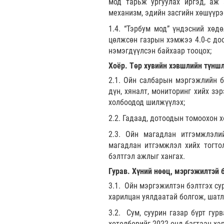
мод тарьж ургуулах иргэд, аж 
механизм, эдийн засгийн хөшүүрэг
1.4. “Тэрбум мод” үндэсний хөдө
цөлжсөн газрын хэмжээ 4.0-с доо
нэмэгдүүлсэн байхаар тооцох;
Хоёр. Төр хувийн хэвшлийн түншл
2.1. Ойн салбарын мэргэжлийн б
дүн, хяналт, мониторинг хийх зэ
холбоодод шилжүүлэх;
2.2. Гадаад, дотоодын томоохон х
2.3. Ойн магадлан итгэмжлэлий
магадлан итгэмжлэл хийх тогто
бэлтгэл ажлыг хангах.
Гурав. Хүний нөөц, мэргэжилтэй 
3.1. Ойн мэргэжилтэн бэлтгэх сур
харилцан уялдаатай болгож, шатл
3.2. Сум, суурин газар бүрт гур
хөтөлбөрийг 2022 онд багтаан хэ