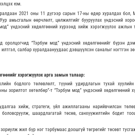
лэлцэх юм.
уралдаан 2021 оны 11 дүгээр сарын 17-ны өдөр хуралдах бол, 
Уур амьсгалын өөрчлөлт, цөлжилтийг бууруулах үндэсний хоро
 мод” үндэсний хөдөлгөөний хүрээнд хийж хэрэгжүүлэх ажлын 
д оролцогчид “Тэрбум мод” үндэсний хөдөлгөөнийг бүрэн дэ
 илтгэл, салбар хуралдаануудаас дэвшүүлсэн саналыг нэгтгэн з
лгөөнийг хэрэгжүүлэх арга замын талаар:
жлийн бодлого төлөвлөлт, түүний удирдлагын тухай хуулийн
чны зорилтот хөтөлбөр”-т “Тэрбум мод” үндэсний хөдөлгөөний х
удалгаа хийж, стратеги, үйл ажиллагааны нарийвчилсан төлөв
л боловсруулж, шаардлагатай төсөв, санхүүжилтийн бодит тоо
 зориулж жил бүр нэг тэрбумаас доошгүй төгрөгийг төсөвт тусгаж