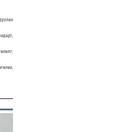
дуулан
андарт,
өлөлт,
гөлөх,