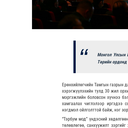
Монгол Улсын Е
Төрийн ордонд 
Ерөнхийлөгчийн Тамгын газрын да
хэрэгжүүлэхийн тулд 30 жил орхи
мэргэжлийн боловсон хүчнээ бэлт
хамгаалах чиглэлээр иргэдээ с
нэгдмэл ойлголттой байж, нэг зо
“Тэрбум мод” үндэсний хөдөлгөө
төлөвлөгөө, санхүүжилт зэргийг