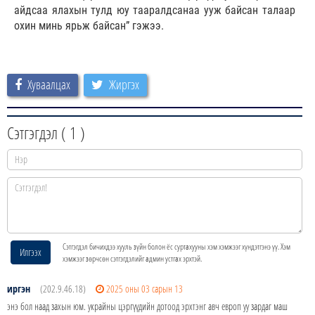
айдсаа ялахын тулд юу тааралдсанаа ууж байсан талаар
охин минь ярьж байсан” гэжээ.
Хуваалцах
Жиргэх
Сэтгэгдэл (
1
)
Сэтгэгдэл бичихдээ хууль зүйн болон ёс суртахууны хэм хэмжээг хүндэтгэнэ үү. Хэм
Илгээх
хэмжээг зөрчсөн сэтгэгдэлийг админ устгах эрхтэй.
иргэн
(202.9.46.18)
2025 оны 03 сарын 13
энэ бол наад захын юм. украйны цэргүүдийн дотоод эрхтэнг авч европ уу зардаг маш