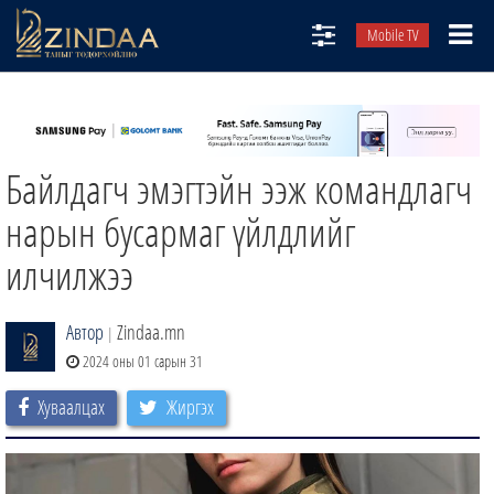
Mobile TV
НИЙТЛЭЛЧИД
ТВ8
Байлдагч эмэгтэйн ээж командлагч
ӨГЛӨӨНИЙ СОНИН
АУДИО ЗОХИОЛ
нарын бусармаг үйлдлийг
ЗИНДАА СЭТГҮҮЛ
илчилжээ
Автор
Zindaa.mn
|
2024 оны 01 сарын 31
Хуваалцах
Жиргэх