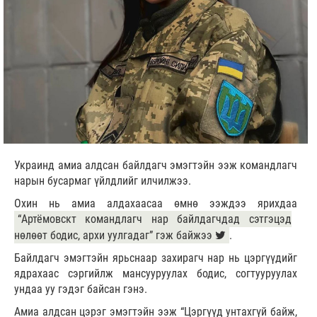
Украинд амиа алдсан байлдагч эмэгтэйн ээж командлагч
нарын бусармаг үйлдлийг илчилжээ.
Охин нь амиа алдахаасаа өмнө ээждээ ярихдаа
“Артёмовскт командлагч нар байлдагчдад сэтгэцэд
нөлөөт бодис, архи уулгадаг” гэж байжээ
.
Байлдагч эмэгтэйн ярьснаар захирагч нар нь цэргүүдийг
ядрахаас сэргийлж мансууруулах бодис, согтууруулах
ундаа уу гэдэг байсан гэнэ.
Амиа алдсан цэрэг эмэгтэйн ээж “Цэргүүд унтахгүй байж,