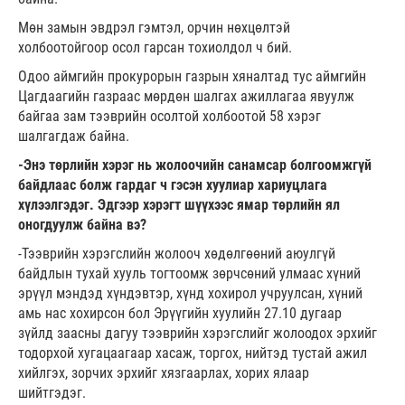
Мөн замын эвдрэл гэмтэл, орчин нөхцөлтэй
холбоотойгоор осол гарсан тохиолдол ч бий.
Одоо аймгийн прокурорын газрын хяналтад тус аймгийн
Цагдаагийн газраас мөрдөн шалгах ажиллагаа явуулж
байгаа зам тээврийн осолтой холбоотой 58 хэрэг
шалгагдаж байна.
-Энэ төрлийн хэрэг нь жолоочийн санамсар болгоомжгүй
байдлаас болж гардаг ч гэсэн хуулиар хариуцлага
хүлээлгэдэг. Эдгээр хэрэгт шүүхээс ямар төрлийн ял
оногдуулж байна вэ?
-Тээврийн хэрэгслийн жолооч хөдөлгөөний аюулгүй
байдлын тухай хууль тогтоомж зөрчсөний улмаас хүний
эрүүл мэндэд хүндэвтэр, хүнд хохирол учруулсан, хүний
амь нас хохирсон бол Эрүүгийн хуулийн 27.10 дугаар
зүйлд заасны дагуу тээврийн хэрэгслийг жолоодох эрхийг
тодорхой хугацаагаар хасаж, торгох, нийтэд тустай ажил
хийлгэх, зорчих эрхийг хязгаарлах, хорих ялаар
шийтгэдэг.