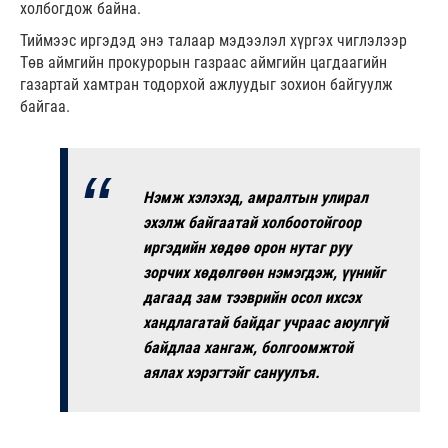
холбогдож байна.
Тиймээс иргэдэд энэ талаар мэдээлэл хүргэх чиглэлээр
Төв аймгийн прокурорын газраас аймгийн цагдаагийн
газартай хамтран тодорхой ажлуудыг зохион байгуулж
байгаа.
Нэмж хэлэхэд, амралтын улирал
эхэлж байгаатай холбоотойгоор
иргэдийн хөдөө орон нутаг руу
зорчих хөдөлгөөн нэмэгдэж, үүнийг
дагаад зам тээврийн осол ихсэх
хандлагатай байдаг учраас аюулгүй
байдлаа хангаж, болгоомжтой
аялах хэрэгтэйг сануулъя.