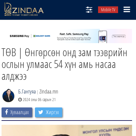
Mobile TV
НИЙТЛЭЛЧИД
ТВ8
ТӨВ | Өнгөрсөн онд зам тээврийн
ӨГЛӨӨНИЙ СОНИН
АУДИО ЗОХИОЛ
ослын улмаас 54 хүн амь насаа
ЗИНДАА СЭТГҮҮЛ
алджээ
Б.Гантуяа
Zindaa.mn
|
2024 оны 06 сарын 21
Хуваалцах
Жиргэх