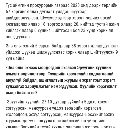
Тус аймгийн прокурорын газраас 2023 онд дээрх төрлийн
67 хэргийг яллах дүгнэлт үйлдэн шүүхээр
шийдвэрлүүлсэн. Шүүхээс эдгээр хэрэгт зорчих эрхийг
хязгаарлах ялаар 18, торгох ялаар 20, нийтэд тустай ажил
хийлгэх ялаар 6 хүнийг шийтгэсэн бол 23 хүнд хорих ял
оногдуулсан.
Энэ оны эхний 5 сарын байдлаар 38 хэрэгт яллах дүгнэлт
үйлдэж шүүхэд шилжүүлснээс хорих ялаар шийтгүүлсэн 9
хүн байна.
-Энэ оны эхнээс мөрдөгдөж эхэлсэн Эрүүгийн хуулийн
нэмэлт өөрчлөлтөөр Тээврийн хэрэгслийн хөдөлгөөний
аюулгүй байдал, ашиглалтын журмын эсрэг гэмт хэрэгт
хүлээлгэх хариуцлагыг нэмэгдүүлсэн.
Хуулийн хэрэгжилт
ямар байгаа вэ?
-Эрүүгийн хуулийн 27.10 дугаар зүйлийн 5 дахь хэсэгт
согтуурсан, мансуурсан үедээ тээврийн хэрэгсэл
жолоодсон, эсхүл согтуурсан, мансуурсан, эсэхийг зохих
журмын дагуу шалгуулахаас зайлсхийсэн үйлдлийн
улмаас Зөрчлийн тухай хуульд зааснаар жолооны эрхээ