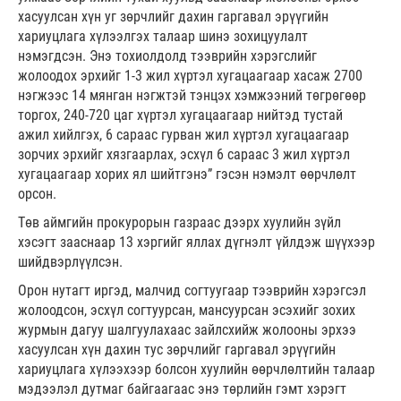
хасуулсан хүн уг зөрчлийг дахин гаргавал эрүүгийн
хариуцлага хүлээлгэх талаар шинэ зохицуулалт
нэмэгдсэн. Энэ тохиолдолд тээврийн хэрэгслийг
жолоодох эрхийг 1-3 жил хүртэл хугацаагаар хасаж 2700
нэгжээс 14 мянган нэгжтэй тэнцэх хэмжээний төгрөгөөр
торгох, 240-720 цаг хүртэл хугацаагаар нийтэд тустай
ажил хийлгэх, 6 сараас гурван жил хүртэл хугацаагаар
зорчих эрхийг хязгаарлах, эсхүл 6 сараас 3 жил хүртэл
хугацаагаар хорих ял шийтгэнэ” гэсэн нэмэлт өөрчлөлт
орсон.
Төв аймгийн прокурорын газраас дээрх хуулийн зүйл
хэсэгт зааснаар 13 хэргийг яллах дүгнэлт үйлдэж шүүхээр
шийдвэрлүүлсэн.
Орон нутагт иргэд, малчид согтуугаар тээврийн хэрэгсэл
жолоодсон, эсхүл согтуурсан, мансуурсан эсэхийг зохих
журмын дагуу шалгуулахаас зайлсхийж жолооны эрхээ
хасуулсан хүн дахин тус зөрчлийг гаргавал эрүүгийн
хариуцлага хүлээхээр болсон хуулийн өөрчлөлтийн талаар
мэдээлэл дутмаг байгаагаас энэ төрлийн гэмт хэрэгт