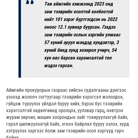
Төв аймгийн хэмжээнд 2023 онд
зам тээврийн осолтой холбоотой
нийт 101 хэрэг бүртгэгдсэн нь 2022
оноос 12.1 хувиар буурсан. Гэхдээ
зам тээврийн ослын хэргийн улмаас
57 хүний эрүүл мэндэд хүндэвтэр, 3
хүний биед хүнд хохирол учирч, 54
хүн нас барсан харамсалтай тоо
мэдээ гарсан.
Аймгийн прокурорын газраас хийсэн судалгааны дүнгээс
үзэхэд жолооч согтуугаар тээврийн хэрэгсэл жолоодох,
гүйцэж түрүүлэх үйлдэл буруу хийх, бүрэн бус тээврийн
хэрэгсэлтэй хөдөлгөөнд оролцох, уулзвар гарц, нэвтрэх
журам зөрчих, машин хоорондын зайг тохируулахгүй байх,
гэрэл шилжүүлэхгүй байх, эгнээ байрлал буруу эзлэх, хурд
хэтрүүлэх зэргээс болж зам тээврийн осол хэргүүд гарч
байна.