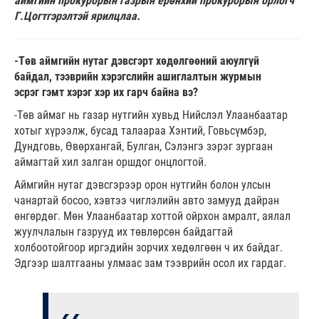
аймгийн прокурорын газрын ерөнхий прокурорын орлогч
Г.Цогтгэрэлтэй ярилцлаа.
-Төв аймгийн нутаг дэвсгэрт хөдөлгөөний аюулгүй
байдал, тээврийн хэрэгслийн ашиглалтын журмын
эсрэг
гэмт хэрэг хэр их гарч байна вэ?
-Төв аймаг нь газар нутгийн хувьд Нийслэл Улаанбаатар
хотыг хүрээлж, бусад талаараа Хэнтий, Говьсүмбэр,
Дундговь, Өвөрхангай, Булган, Сэлэнгэ зэрэг зургаан
аймагтай хил залган оршдог онцлогтой.
Аймгийн нутаг дэвсгэрээр орон нутгийн болон улсын
чанартай босоо, хэвтээ чиглэлийн авто замууд дайран
өнгөрдөг. Мөн Улаанбаатар хоттой ойрхон амралт, аялал
жуулчлалын газрууд их төвлөрсөн байдагтай
холбоотойгоор иргэдийн зорчих хөдөлгөөн ч их байдаг.
Эдгээр шалтгааны улмаас зам тээврийн осол их гардаг.