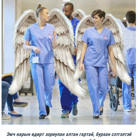
Эмч нарын өдөрт зориулан алтан гартай, бурхан сэтгэлтэй