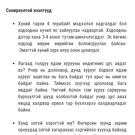
Cонирхолтой нээлтүүд
Хүний тархи 4 терабайт мэдээлэл хадгалдаг бол
ходоодны хүчил яс хайлуулах чадвартай. Ходоодны
дотор хана 3-4 хоног тутам шинэчлэгддэг. Эс бөгөөс
ходоод өөрөө өөрийгөө боловсруулах байсан.
-Эмэгтэй хүний зүрх илүү олон цохилдог.
Яагаад голдуу ядам хурууны өндөгнөөс цус авдаг
вэ? Учир нь долоовор, дунд хурууг бодвол ядам
хурууг ашиглах нь бага байдаг тул арьс нь нимгэн
байдаг байна. Тиймээс зүүгээр цоолоход бага
өвддөг байна. Чигчий болон том хуруу сарвууны
бүрхүүлтэй шууд холбоотой байдаг учир цус авах
явцад халдвар орвол гар бүхлээрээ халдварладаг
байна.
Хүнд олгой хэрэгтэй юу? Өнгөрсөн зуунд зарим
орнуудад олгой хагарахаас сэргийлэх хүүхэд байхад