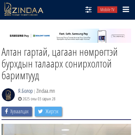
Mobile TV
НИЙТЛЭЛЧИД
ТВ8
Алтан гартай, цагаан нөмрөгтэй
ӨГЛӨӨНИЙ СОНИН
АУДИО ЗОХИОЛ
бурхдын талаарх сонирхолтой
ЗИНДАА СЭТГҮҮЛ
баримтууд
Я.Болор
Zindaa.mn
|
2025 оны 03 сарын 28
Хуваалцах
Жиргэх