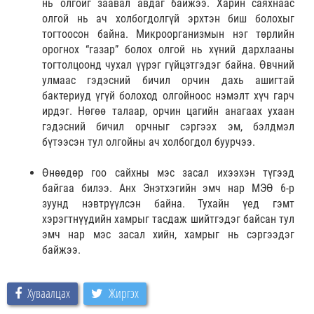
нь олгойг заавал авдаг байжээ. Харин саяхнаас
олгой нь ач холбогдолгүй эрхтэн биш болохыг
тогтоосон байна. Микроорганизмын нэг төрлийн
орогнох “газар” болох олгой нь хүний дархлааны
тогтолцоонд чухал үүрэг гүйцэтгэдэг байна. Өвчний
улмаас гэдэсний бичил орчин дахь ашигтай
бактериуд үгүй болоход олгойноос нэмэлт хүч гарч
ирдэг. Нөгөө талаар, орчин цагийн анагаах ухаан
гэдэсний бичил орчныг сэргээх эм, бэлдмэл
бүтээсэн тул олгойны ач холбогдол буурчээ.
Өнөөдөр гоо сайхны мэс засал ихээхэн түгээд
байгаа билээ. Анх Энэтхэгийн эмч нар МЭӨ 6-р
зуунд нэвтрүүлсэн байна. Тухайн үед гэмт
хэрэгтнүүдийн хамрыг тасдаж шийтгэдэг байсан тул
эмч нар мэс засал хийн, хамрыг нь сэргээдэг
байжээ.
Хуваалцах
Жиргэх