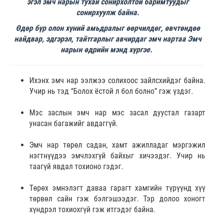
эгэл эмч нарын тухай сонирхолтой баримтуудыг
сонирхуулж байна.
Өдөр бүр олон хүний ​​амьдралыг өөрчилдөг, өвчтөндөө
найдвар, эдгэрэл, тайтгарлыг авчирдаг эмч нартаа Эмч
нарын өдрийн мэнд хүргэе.
Ихэнх эмч нар ээлжээ солихоос зайлсхийдэг байна.
Учир нь тэд “Болох ёстой л бол болно” гэж үздэг.
Мэс заслын эмч нар мэс засал дуустал газарт
унасан багажийг авдаггүй.
Эмч нар төрөл садан, хамт ажилладаг мэргэжил
нэгтнүүдээ эмчлэхгүй байхыг хичээдэг. Учир нь
таагүй явдал тохионо гэдэг.
Төрөх эмнэлэгт даваа гарагт хамгийн түрүүнд хүү
төрвөл сайн гэж бэлгэшээдэг. Тэр долоо хоногт
хүндрэл тохиохгүй гэж итгэдэг байна.