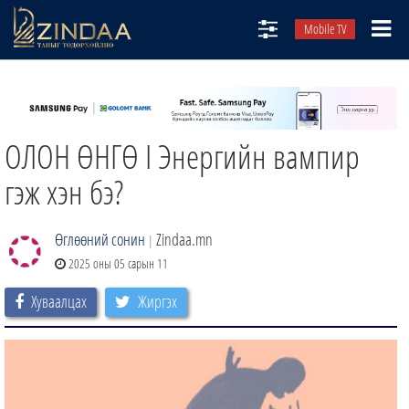
Mobile TV
НИЙТЛЭЛЧИД
ТВ8
ОЛОН ӨНГӨ I Энергийн вампир
ӨГЛӨӨНИЙ СОНИН
АУДИО ЗОХИОЛ
гэж хэн бэ?
ЗИНДАА СЭТГҮҮЛ
Өглөөний сонин
Zindaa.mn
|
2025 оны 05 сарын 11
Хуваалцах
Жиргэх