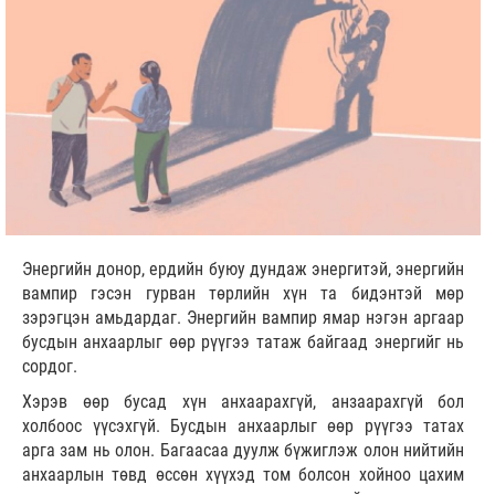
Энергийн донор, ердийн буюу дундаж энергитэй, энергийн
вампир гэсэн гурван төрлийн хүн та бидэнтэй мөр
зэрэгцэн амьдардаг. Энергийн вампир ямар нэгэн аргаар
бусдын анхаарлыг өөр рүүгээ татаж байгаад энергийг нь
сордог.
Хэрэв өөр бусад хүн анхаарахгүй, анзаарахгүй бол
холбоос үүсэхгүй. Бусдын анхаарлыг өөр рүүгээ татах
арга зам нь олон. Багаасаа дуулж бүжиглэж олон нийтийн
анхаарлын төвд өссөн хүүхэд том болсон хойноо цахим