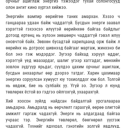
орчныг ашиглаж энергиэ тэжээдэг тухай солонгосууд
олон ангит кино хүртэл хийжээ.
Энергийн вампир өөрийгөө таних амархан. Хэзээ ч
ганцаараа удаан байж чаддаггүй. Бусдын энерги заавал
хэрэгтэй гэхээсээ илүүтэй өөрийнхөө байгаа байдлыг
дотоод ертөнц нь хүлээн зөвшөөрч чаддаггүй гэвэл илүү
оновчтой байх. Зөвхөн бусадтай харилцаанд орж байж л
өөрийнх нь дотроос шивнээд байгааг мартаж, жинхэнэ би
бол энэ гэж мэдэрдэг. Зүгээр байхад хэрүүл өддөг,
хэрэггүй үед маазардаг, шалиг үгээр хатгадаг, мөнхийн
зовлон зүдгүүр ярьдаг, сүүлдээ цахим орчныг ашиглаж,
бусдын анхаарлыг өөр дээрээ татдаг. Харин цахимаар
энергиэ соруулсан хүмүүст юу тохиолддог юм бол. Толгой
нь өвдөж, бие нь сулбайх уу. Үгүй ээ. Зүгээр л юунд
төвлөрөх ёстой вэ гэдгээ ойлгохгүй, ухаарахгүй.
Хий хоосон зүйлд найдсан байдалтай урсгалаараа
амьдарна. Амьдралд нь өөрчлөлт гарахгүй, өөрөө олигтой
амжилт гаргаж чадахгүй. Энерги нь алдагдаад байгаа
учраас тэр. Энергийн төвлөрөл, бөөгнөрөл үүсгэж
чадахгүй. Түүнийг ядуурал, гэнэтийн золгүй явдлууд,