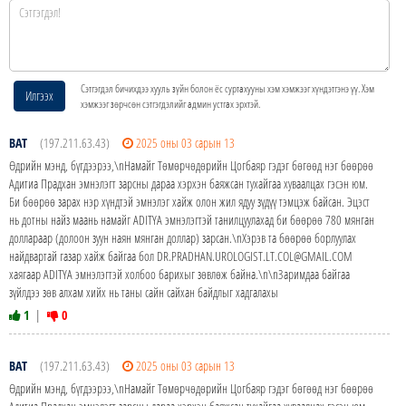
Сэтгэгдэл бичихдээ хууль зүйн болон ёс суртахууны хэм хэмжээг хүндэтгэнэ үү. Хэм
Илгээх
хэмжээг зөрчсөн сэтгэгдэлийг админ устгах эрхтэй.
BAT
(197.211.63.43)
2025 оны 03 сарын 13
Өдрийн мэнд, бүгдээрээ,\nНамайг Төмөрчөдөрийн Цогбаяр гэдэг бөгөөд нэг бөөрөө
Адитиа Прадхан эмнэлэгт зарсны дараа хэрхэн баяжсан тухайгаа хуваалцах гэсэн юм.
Би бөөрөө зарах нэр хүндтэй эмнэлэг хайж олон жил ядуу зүдүү тэмцэж байсан. Эцэст
нь дотны найз маань намайг ADITYA эмнэлэгтэй танилцуулахад би бөөрөө 780 мянган
доллараар (долоон зуун наян мянган доллар) зарсан.\nХэрэв та бөөрөө борлуулах
найдвартай газар хайж байгаа бол DR.PRADHAN.UROLOGIST.LT.COL@GMAIL.COM
хаягаар ADITYA эмнэлэгтэй холбоо барихыг зөвлөж байна.\n\nЗаримдаа байгаа
зүйлдээ зөв алхам хийх нь таны сайн сайхан байдлыг хадгалахы
1
|
0
BAT
(197.211.63.43)
2025 оны 03 сарын 13
Өдрийн мэнд, бүгдээрээ,\nНамайг Төмөрчөдөрийн Цогбаяр гэдэг бөгөөд нэг бөөрөө