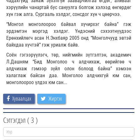
чадахгүйд занаж зүхэлгүй зааварчилгаа өгдөг, аливааг
хэрүүлийн чанартай бус сануулга болгож хэлээд өнгөрдөг
хүн гэж алга. Сургааль хэлдэг, сонсдог хүн ч цөөрчээ.
“Монгол монголоороо байвал хүчирхэг байна” гэж
эрдэмтэн мэргэд хэлдэг. Үндэсний сэхээтнүүдээс
Ерөнхийлөгч асан Н.Энхбаяр 2005 онд “Монголчууд эвтэй
байхдаа хүчтэй” гэж уриалж байв.
Соён гэгээрүүлэгч, төр, нийгмийн зүтгэлтэн, академич
Л.Дашням “Бид Монголоо ч алдчихаж, өөрийгөө ч
алдчихаж гэмээр зүйл олон болоод байна” хэмээн
халаглаж байсан даа. Монголоо алдчихгүй юм сан,
монголоороо үлдэх юм сан...
Хуваалцах
Жиргэх
Сэтгэгдэл (
3
)