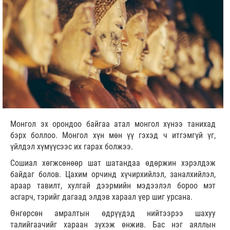
Монгол эх орондоо байгаа атал монгол хүнээ танихад
бэрх боллоо. Монгол хүн мөн үү гэхэд ч итгэмгүй үг,
үйлдэл хүмүүсээс их гарах болжээ.
Сошиал хөгжсөнөөр шат шатандаа өдөржин хэрэлдэж
байдаг болов. Цахим орчинд хүчирхийлэл, заналхийлэл,
араар тавилт, хулгай дээрмийн мэдээлэл бороо мэт
асгарч, тэрийг дагаад элдэв хараал үер шиг урсана.
Өнгөрсөн амралтын өдрүүдэд нийтээрээ шахуу
талийгаачийг хараан зүхэж өнжив. Бас нэг аяллын