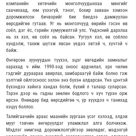
компанийн хөтөчийн монголчуудынхаа мөнгийг
саачихаад, юм үзээгүй, тэнэг, бохир заваан хэмээн
доромжилсон бичвэрийг бие биедээ дамжуулан
өөрсдийгөө гутаав. Уг нь монголчууд өөрийн гэсэн өв
соёл, дэг ёс, гэрийн хүмүүжилтэй улс. Үндэсний дархлаа
нь эх хэл, өв соёл нь байсан. Уугуул хэл, өв соёлоо
хүндэлж, тахиж шүтэж явсан үедээ эвтэй ч, хүчтэй ч
байж.
Өнгөрсөн зуунуудын түүхээ, эцэг өвгөдийн замналыг
харахад ч ийм. 1990-ээд оноос ардчилал, эрх чөлөө
гэдгийг дураараа авирлах, замбараагүй байж болно гэж
хэлтгий ойлгосноос эхлэн энэ бүхэн алдарсан. Үнэ цэнтэй
бүхэндээ хайнга хандах болж, бүхий л талаар суларсан.
Тэрэн дээр нь гадны зөөлөн бодлого ч хүч түрэн орж
ирсэн. Өнөөдөр бид өөрсдийгөө ч, үр хүүхдээ ч танихад
хэцүү боллоо.
Талийгаачийн араас маанийн зургаан үсэг хэлээд, элдэв
мууг тэвчин өнгөрүүлдэг уламжлал алга болчихож.
Мэдлэг нимгэнд доромжлолгүйгээр зөвлөдөг, мэдэхгүй