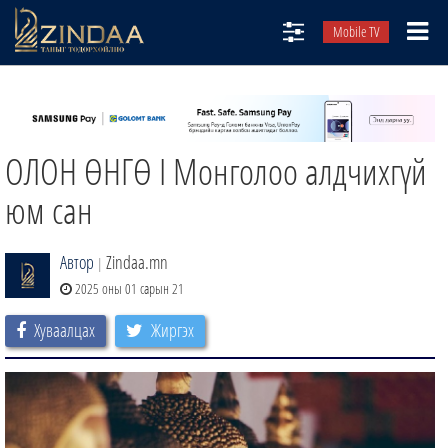
Mobile TV
НИЙТЛЭЛЧИД
ТВ8
ОЛОН ӨНГӨ I Монголоо алдчихгүй
ӨГЛӨӨНИЙ СОНИН
АУДИО ЗОХИОЛ
юм сан
ЗИНДАА СЭТГҮҮЛ
Автор
Zindaa.mn
|
2025 оны 01 сарын 21
Хуваалцах
Жиргэх