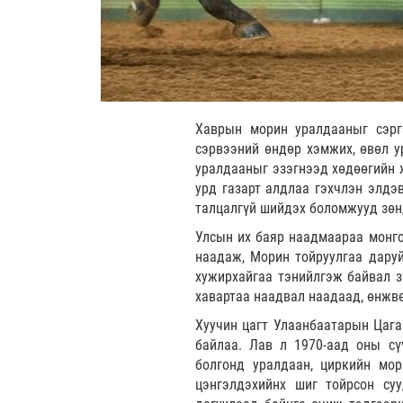
Хаврын морин уралдааныг сэргэ
сэрвээний өндөр хэмжих, өвөл у
уралдааныг эзэгнээд хөдөөгийн 
урд газарт алдлаа гэхчлэн элдэв
талцалгүй шийдэх боломжууд зөн
Улсын их баяр наадмаараа монго
наадаж, Морин тойруулгаа даруй
хужирхайгаа тэнийлгэж байвал з
хавартаа наадвал наадаад, өнжв
Хуучин цагт Улаанбаатарын Цага
байлаа. Лав л 1970-аад оны сү
болгонд уралдаан, циркийн мор
цэнгэлдэхийнх шиг тойрсон су