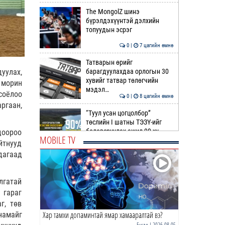
The MongolZ шинэ
бүрэлдэхүүнтэй дэлхийн
топуудын эсрэг
0 |
7 цагийн өмнө
Татварын өрийг
уулах,
барагдуулахдаа орлогын 30
хувийг татвар төлөгчийн
 морин
мэдэл…
соёлоо
0 |
8 цагийн өмнө
ргаан,
“Туул усан цогцолбор”
төслийн I шатны ТЭЗҮ-ийг
боловсруулах ажил 90 ху…
доороо
MOBILE TV
йтнууд
0 |
8 цагийн өмнө
дагаад
Нийслэлийн иргэдийн
Төлөөлөгчдийн Хурлын
лгатай
Ээлжит VIII хуралдаан
эхэллээ
 гараг
0 |
8 цагийн өмнө
г, төв
Хар тамхи допаминтай ямар хамааралтай вэ?
намайг
ТОО | Гадаад валютын нөөц
7.9 тэрбум ам.доллар давлаа
Бусад
| 2026-08-05