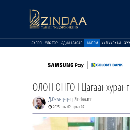
ЭХЛЭЛ
УЛС ТӨР
ЭДИЙН ЗАСАГ
НИЙГЭМ
УУЛ УУРХАЙ
ХУ
ОЛОН ӨНГӨ I Цагаанхуранг
Д.Оюунцэцэг
Zindaa.mn
|
2025 оны 02 сарын 07