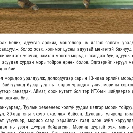
эх болих, адуугаа эрлийз, монголоор нь ялгаж салгаж уралд
ралдуулж болох эсэх, холимог цусны адуутай мөнгөтэй баячууд
жирийн хөх уяачид, намхан монгол морьд шахагдаж буй, адууны 
 асуудал хурдан морь тойрон өрнөх болов. Эдгээрийг хэрүүл ма
дөө бий.
л морьдоо уралдуулж, долоодугаар сарын 13-ндаа эрлийз морь
 байгуулаад бусад үед нь тэндээ уралдаж уяач, морины хорхо
үгээр санагдах. Аймаг, орон нутагт бол тэр ИТХ-ын шийдвэрээ 
өл өнжинө биз.
анхуаранд, Туулын хөвөөнөөс холгүй уудам цэлгэр морин тойруу
үл, 80-аад оны эхээр ажиллаж байсан. Дулааны улиралд ням
ьт үзүүлбэр, мориор саад харайлгах гээд олон зүйл харуулда
удал нь үзэгч дүүрэн байдагсан. Моринд дуртай ээж минь 