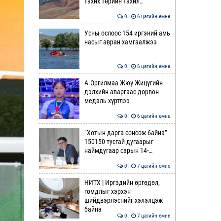
тахих төрийн тахил…
0 |
6 цагийн өмнө
Усны ослоос 154 иргэний амь
насыг авран хамгаалжээ
0 |
6 цагийн өмнө
А.Оргилмаа Жюү Жицүгийн
дэлхийн аваргаас дөрвөн
медаль хүртлээ
0 |
6 цагийн өмнө
“Хотын дарга сонсож байна”
150150 тусгай дугаарыг
наймдугаар сарын 14-…
0 |
7 цагийн өмнө
НИТХ | Иргэдийн өргөдөл,
гомдлыг хэрхэн
шийдвэрлэснийг хэлэлцэж
байна
0 |
7 цагийн өмнө