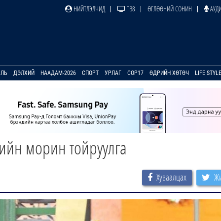
НИЙТЛЭЛЧИД
ТВ8
ӨГЛӨӨНИЙ СОНИН
АУДИ
УЛЬ
ДЭЛХИЙ
НААДАМ-2026
СПОРТ
УРЛАГ
COP17
ӨДРИЙН ХӨТӨЧ
LIFE STYL
ийн морин тойруулга
Хуваалцах
Жи