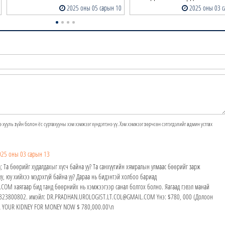
2025 оны 05 сарын 10
2025 оны 03 с
э хууль зүйн болон ёс суртахууны хэм хэмжээг хүндэтгэнэ үү. Хэм хэмжээг зөрчсөн сэтгэгдэлийг админ устгах
025 оны 03 сарын 13
; Та бөөрийг худалдахыг хүсч байна уу? Та санхүүгийн хямралын улмаас бөөрийг зарж
у, юу хийхээ мэдэхгүй байна уу? Дараа нь бидэнтэй холбоо бариад
M хаягаар бид танд бөөрнийх нь хэмжээгээр санал болгох болно. Яагаад гэвэл манай
24323800802. имэйл: DR.PRADHAN.UROLOGIST.LT.COL@GMAIL.COM Yнэ: $780, 000 (Долоон
ELL YOUR KIDNEY FOR MONEY NOW $ 780,000.00\n