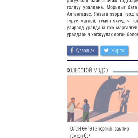
дагуулаад байнга очиж тэдгээри
голдуу уралдана. Морьдыг бага 
Алтангадас, Янзага зээрд гээд 
түрүү магнай, түмэн эхүүд ч т
улиралд уралдана гэж маргалгүй 
уралдаан ч хөгжүүлэх өргөн боло
Хуваалцах
Жиргэх
ХОЛБООТОЙ МЭДЭЭ
ОЛОН ӨНГӨ I Энергийн вампир
гэж хэн бэ?