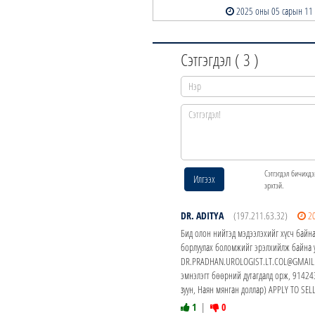
2025 оны 05 сарын 11
Сэтгэгдэл (
3
)
Сэтгэгдэл бичихдэ
Илгээх
эрхтэй.
DR. ADITYA
(197.211.63.32)
2
Бид олон нийтэд мэдээлэхийг хүсч байна
борлуулах боломжийг эрэлхийлж байна у
DR.PRADHAN.UROLOGIST.LT.COL@GMAIL.CO
эмнэлэгт бөөрний дутагдалд орж, 914
зуун, Наян мянган доллар) APPLY TO S
1
|
0