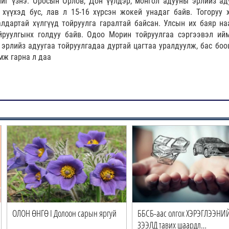
йг үзнэ. Оросын Орлов, Дон үүлдэр, монгол адууны эрлийз ад
хүүхэд бус, лав л 15-16 хүрсэн жокей унадаг байв. Тогоруу х
алдартай хүлгүүд тойруулга гаралтай байсан. Улсын их баяр н
ойруулгынх голдуу байв. Одоо Морин тойруулгаа сэргээвэл ий
эрлийз адуугаа тойруулгадаа дуртай цагтаа уралдуулж, бас боо
мж гарна л даа
ОЛОН ӨНГӨ I Долоон сарын яргуй
ББСБ-аас олгох ХЭРЭГЛЭЭНИ
ЗЭЭЛД тавих шаардл…