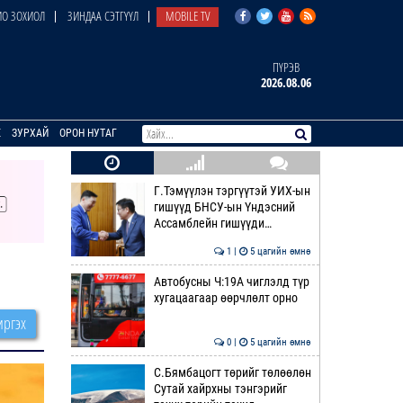
О ЗОХИОЛ
ЗИНДАА СЭТГҮҮЛ
MOBILE TV
ПҮРЭВ
2026.08.06
E
ЗУРХАЙ
ОРОН НУТАГ
Г.Тэмүүлэн тэргүүтэй УИХ-ын
гишүүд БНСУ-ын Үндэсний
Ассамблейн гишүүди…
1 |
5 цагийн өмнө
Автобусны Ч:19А чиглэлд түр
хугацаагаар өөрчлөлт орно
ргэх
0 |
5 цагийн өмнө
С.Бямбацогт төрийг төлөөлөн
Сутай хайрхны тэнгэрийг