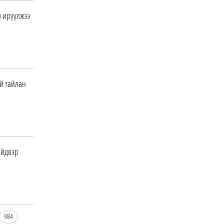
л ирүүлжээ
Шатахууныг олон хошуугаар
олгохыг үүрэгджээ
0 |
2026-08-07
“Нүүрс пиролизийн үйлдвэр”-
ийг төр, хувийн хэвшлийн
й тайлан
түншлэлээр хэрэгжү…
0 |
2026-08-07
"COP17 ба COP31 хурлын
уялдаа нь Риогийн
конвенцийн хэрэгжилтийг
ахиул…
ийдвэр
0 |
2026-08-07
Монгол төрийн парадокс нь
шатахуун
0 |
2026-08-07
984
Б.Пүрэвдагва: Найман