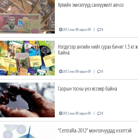
Хувийн эмнэлгүүд санхүүжилт авчээ
|
2012 оны 08 сарын 09
0
Нэгдүгээр ангийн нийт сурах бичиг 1.5 кг 
байна
|
2012 оны 08 сарын 09
0
Газрын тосны үнэ өссөөр байна
|
2012 оны 08 сарын 09
0
“Centrallia-2012” монголчуудад нээлттэй