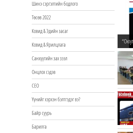
Шинэ сэргэлтийн бодлого
Төсөв 2022
Ковид & Эдийн засаг
“Оюу
Ковид & Ярилцлага
Санхүүгийн зах зээл
Онцлох сэдэв
CEO
Үүнийг хэрхэн бэлтгэдэг вэ?
Байр суурь
Барилга