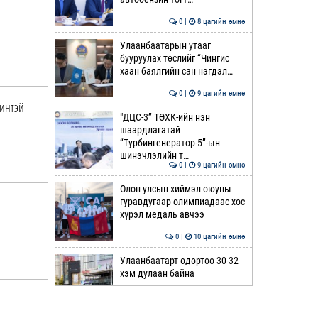
0 |
8 цагийн өмнө
Улаанбаатарын утааг
бууруулах төслийг “Чингис
хаан баялгийн сан нэгдэл…
0 |
9 цагийн өмнө
жинтэй
"ДЦС-3” ТӨХК-ийн нэн
шаардлагатай
“Турбингенератор-5”-ын
шинэчлэлийн т…
0 |
9 цагийн өмнө
Олон улсын хиймэл оюуны
гуравдугаар олимпиадаас хос
хүрэл медаль авчээ
0 |
10 цагийн өмнө
Улаанбаатарт өдөртөө 30-32
хэм дулаан байна
0 |
10 цагийн өмнө