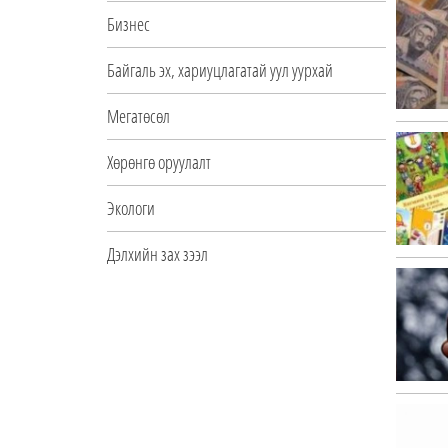
Бизнес
Байгаль эх, хариуцлагатай уул уурхай
Мегатөсөл
Хөрөнгө оруулалт
Экологи
Дэлхийн зах зээл