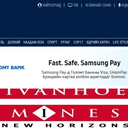
НИЙТЛЭЛЧИД
ТВ8
ӨГЛӨӨНИЙ СОНИН
АУДИ
УЛЬ
ДЭЛХИЙ
НААДАМ-2026
СПОРТ
УРЛАГ
COP17
ӨДРИЙН ХӨТӨЧ
LIFE STYL