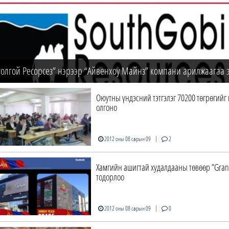
толгой Ресорсез” нэрээр “Айвенхоу Майнз” компани арилжаагаа 
Оюутны үндэсний тэтгэлэг 70200 төгрөгийг
олгоно
|
2012 оны 08 сарын 09
2
Хамгийн ашигтай худалдааны төвөөр ”Gran
тодорлоо
|
2012 оны 08 сарын 09
0