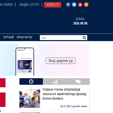
О ЗОХИОЛ
ЗИНДАА СЭТГҮҮЛ
MOBILE TV
БЯМБА
2026.08.08
E
ЗУРХАЙ
ОРОН НУТАГ
Газрын тосны агуулахууд
эхнээсээ ашиглалтад ороход
бэлэн болжээ
0 |
5 цагийн өмнө