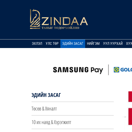
ЭХЛЭЛ
УЛС ТӨР
ЭДИЙН ЗАСАГ
НИЙГЭМ
УУЛ УУРХАЙ
ХУ
ЭДИЙН ЗАСАГ
Төсөв & Хяналт
10 их наяд & Хэрэгжилт