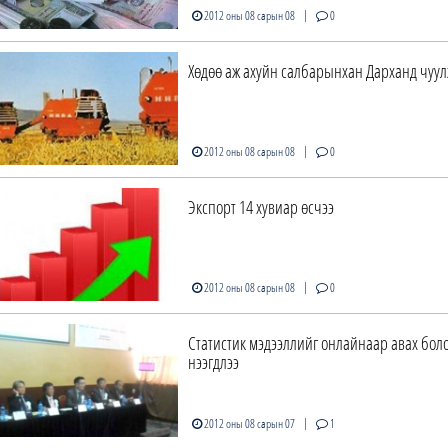
|
2012 оны 08 сарын 08
0
Хөдөө аж ахуйн салбарынхан Дарханд чуу
|
2012 оны 08 сарын 08
0
Экспорт 14 хувиар өсчээ
|
2012 оны 08 сарын 08
0
Статистик мэдээллийг онлайнаар авах бол
нээгдлээ
|
2012 оны 08 сарын 07
1