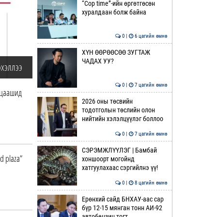
“Cop time”-ийн өргөтгөсөн
хуралдаан болж байна
0 |
6 цагийн өмнө
ХҮН ӨӨРӨӨСӨӨ ЗУГТАЖ
ЧАДАХ УУ?
эхэллээ
0 |
7 цагийн өмнө
 цаашид
2026 оны төсвийн
тодотголын төслийн олон
нийтийн хэлэлцүүлэг боллоо
0 |
7 цагийн өмнө
СЭРЭМЖЛҮҮЛЭГ | Бамбай
d plaza”
хоншоорт могойнд
хатгуулахаас сэргийлнэ үү!
0 |
8 цагийн өмнө
Ерөнхий сайд БНХАУ-аас сар
бүр 12-15 мянган тонн АИ-92
автобензин тогт…