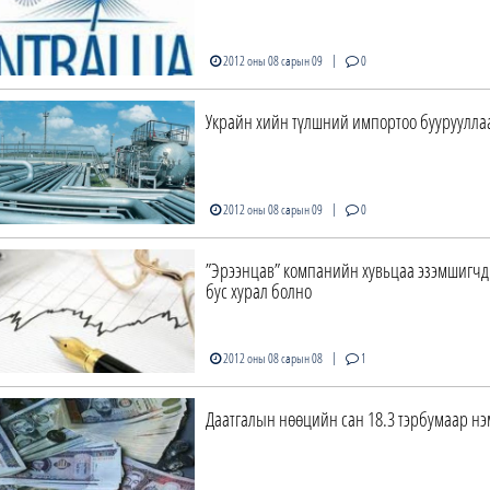
|
2012 оны 08 сарын 09
0
Украйн хийн түлшний импортоо бууруулла
|
2012 оны 08 сарын 09
0
”Эрээнцав” компанийн хувьцаа эзэмшигчд
бус хурал болно
|
2012 оны 08 сарын 08
1
Даатгалын нөөцийн сан 18.3 тэрбумаар нэ