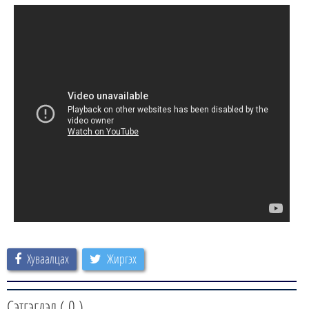
Хуваалцах
Жиргэх
Сэтгэгдэл (
0
)