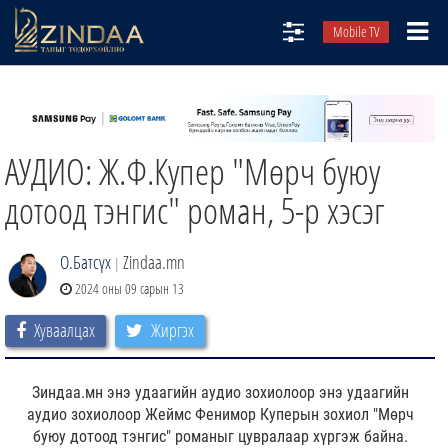
Mobile TV
НИЙТЛЭЛЧИД
ТВ8
АУДИО: Ж.Ф.Купер "Мөрч буюу
ӨГЛӨӨНИЙ СОНИН
АУДИО ЗОХИОЛ
дотоод тэнгис" роман, 5-р хэсэг
ЗИНДАА СЭТГҮҮЛ
О.Батсүх
Zindaa.mn
|
2024 оны 09 сарын 13
Хуваалцах
Жиргэх
Зиндаа.мн энэ удаагийн аудио зохиолоор энэ удаагийн
аудио зохиолоор Жеймс Фенимор Куперын зохиол "Мөрч
буюу дотоод тэнгис" романыг цувралаар хүргэж байна.