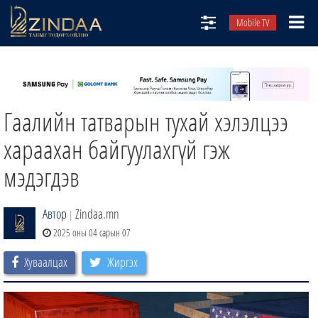
Mobile TV
НИЙТЛЭЛЧИД
ТВ8
Гаалийн татварын тухай хэлэлцээ
ӨГЛӨӨНИЙ СОНИН
АУДИО ЗОХИОЛ
хараахан байгуулахгүй гэж
ЗИНДАА СЭТГҮҮЛ
мэдэгдэв
Автор
Zindaa.mn
|
2025 оны 04 сарын 07
Хуваалцах
Жиргэх