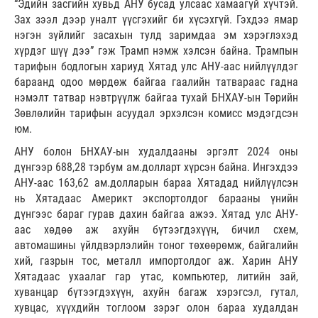
“Эдийн засгийн хувьд АНУ бусад улсаас хамаагүй хүчтэй.
Зах зээл дээр уналт үүсгэхийг би хүсэхгүй. Гэхдээ ямар
нэгэн зүйлийг засахын тулд заримдаа эм хэрэглэхэд
хүрдэг шүү дээ” гэж Трамп нэмж хэлсэн байна. Трампын
тарифын бодлогын хариуд Хятад улс АНУ-аас нийлүүлдэг
бараанд одоо мөрдөж байгаа гаалийн татвараас гадна
нэмэлт татвар нэвтрүүлж байгаа тухай БНХАУ-ын Төрийн
Зөвлөлийн тарифын асуудал эрхэлсэн комисс мэдэгдсэн
юм.
АНУ болон БНХАУ-ын худалдааны эргэлт 2024 оны
дүнгээр 688,28 тэрбум ам.долларт хүрсэн байна. Ингэхдээ
АНУ-аас 163,62 ам.долларын бараа Хятадад нийлүүлсэн
нь Хятадаас Америкт экспортолдог барааны үнийн
дүнгээс бараг гурав дахин байгаа ажээ. Хятад улс АНУ-
аас хөдөө аж ахуйн бүтээгдэхүүн, бичил схем,
автомашины үйлдвэрлэлийн тоног төхөөрөмж, байгалийн
хий, газрын тос, металл импортолдог аж. Харин АНУ
Хятадаас ухаалаг гар утас, компьютер, литийн зай,
хуванцар бүтээгдэхүүн, ахуйн багаж хэрэгсэл, гутал,
хувцас, хүүхдийн тоглоом зэрэг олон бараа худалдан