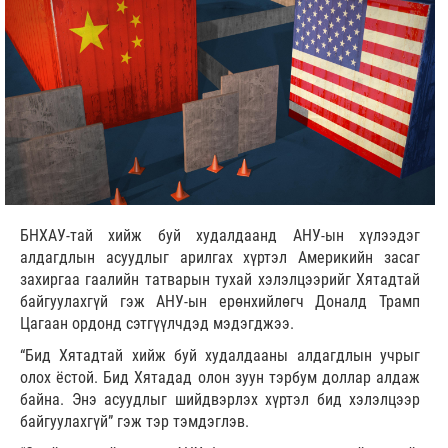
БНХАУ-тай хийж буй худалдаанд АНУ-ын хүлээдэг
алдагдлын асуудлыг арилгах хүртэл Америкийн засаг
захиргаа гаалийн татварын тухай хэлэлцээрийг Хятадтай
байгуулахгүй гэж АНУ-ын ерөнхийлөгч Доналд Трамп
Цагаан ордонд сэтгүүлчдэд мэдэгджээ.
“Бид Хятадтай хийж буй худалдааны алдагдлын учрыг
олох ёстой. Бид Хятадад олон зуун тэрбум доллар алдаж
байна. Энэ асуудлыг шийдвэрлэх хүртэл бид хэлэлцээр
байгуулахгүй” гэж тэр тэмдэглэв.