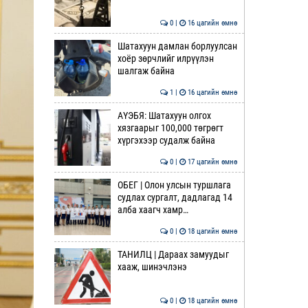
0 |
16 цагийн өмнө
Шатахуун дамлан борлуулсан
хоёр зөрчлийг илрүүлэн
шалгаж байна
1 |
16 цагийн өмнө
АҮЭБЯ: Шатахуун олгох
хязгаарыг 100,000 төгрөгт
хүргэхээр судалж байна
0 |
17 цагийн өмнө
ОБЕГ | Олон улсын туршлага
судлах сургалт, дадлагад 14
алба хаагч хамр…
0 |
18 цагийн өмнө
ТАНИЛЦ | Дараах замуудыг
хааж, шинэчлэнэ
0 |
18 цагийн өмнө