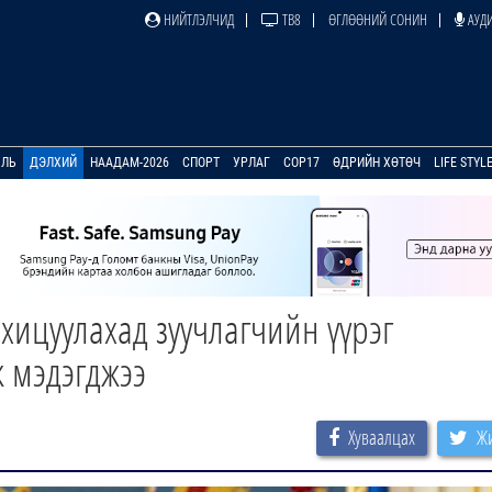
НИЙТЛЭЛЧИД
ТВ8
ӨГЛӨӨНИЙ СОНИН
АУДИ
УЛЬ
ДЭЛХИЙ
НААДАМ-2026
СПОРТ
УРЛАГ
COP17
ӨДРИЙН ХӨТӨЧ
LIFE STYL
ицуулахад зуучлагчийн үүрэг
эж мэдэгджээ
Хуваалцах
Жи