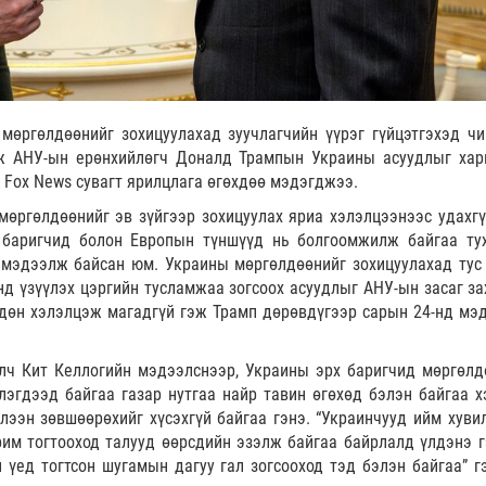
мөргөлдөөнийг зохицуулахад зуучлагчийн үүрэг гүйцэтгэхэд чи
эж АНУ-ын ерөнхийлөгч Доналд Трампын Украины асуудлыг хар
н Fox News сувагт ярилцлага өгөхдөө мэдэгджээ.
мөргөлдөөнийг эв зүйгээр зохицуулах яриа хэлэлцээнээс удахгү
 баригчид болон Европын түншүүд нь болгоомжилж байгаа ту
н мэдээлж байсан юм. Украины мөргөлдөөнийг зохицуулахад тус
нд үзүүлэх цэргийн тусламжаа зогсоох асуудлыг АНУ-ын засаг за
ндөн хэлэлцэж магадгүй гэж Трамп дөрөвдүгээр сарын 24-нд мэ
лч Кит Келлогийн мэдээлснээр, Украины эрх баригчид мөргөлд
лэгдээд байгаа газар нутгаа найр тавин өгөхөд бэлэн байгаа х
үлээн зөвшөөрөхийг хүсэхгүй байгаа гэнэ. “Украинчууд ийм хуви
рим тогтооход талууд өөрсдийн эзэлж байгаа байрлалд үлдэнэ г
 үед тогтсон шугамын дагуу гал зогсооход тэд бэлэн байгаа” г