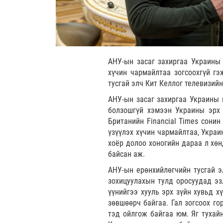
АНУ-ын засаг захиргаа Украины 
хүчин чармайлтаа зогсоохгүй г
тусгай элч Кит Келлог телевизий
АНУ-ын засаг захиргаа Украины 
болзошгүй хэмээн Украины эрх
Британийн Financial Times сони
үзүүлэх хүчин чармайлтаа, Украи
хоёр долоо хоногийн дараа л хө
байсан аж.
АНУ-ын ерөнхийлөгчийн тусгай э
зохицуулахын тулд оросуудад эз
үүнийгээ хууль эрх зүйн хувьд х
зөвшөөрч байгаа. Гал зогсоох го
тэд ойлгож байгаа юм. Яг тухайн