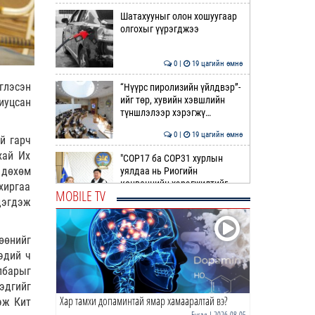
Шатахууныг олон хошуугаар
олгохыг үүрэгджээ
0 |
19 цагийн өмнө
глэсэн
“Нүүрс пиролизийн үйлдвэр”-
ийг төр, хувийн хэвшлийн
иуцсан
түншлэлээр хэрэгжү…
0 |
19 цагийн өмнө
й гарч
хай Их
"COP17 ба COP31 хурлын
 дөхөм
уялдаа нь Риогийн
конвенцийн хэрэгжилтийг
хиргаа
MOBILE TV
ахиул…
дэгдэж
0 |
20 цагийн өмнө
Монгол төрийн парадокс нь
өөнийг
шатахуун
эдий ч
лбарыг
0 |
20 цагийн өмнө
эдгийг
Хар тамхи допаминтай ямар хамааралтай вэ?
Б.Пүрэвдагва: Найман
эж Кит
салбарын 103 үйлчилгээний
Бусад
| 2026-08-05