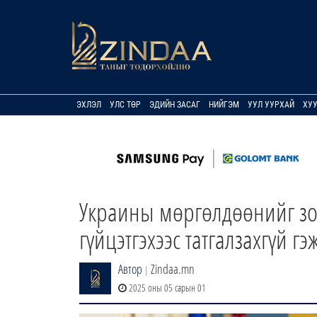
ЭХЛЭЛ
УЛС ТӨР
ЭДИЙН ЗАСАГ
НИЙГЭМ
УУЛ УУРХАЙ
ХУ
Украины мөргөлдөөнийг зох
гүйцэтгэхээс татгалзахгүй г
Автор
Zindaa.mn
|
2025 оны 05 сарын 01