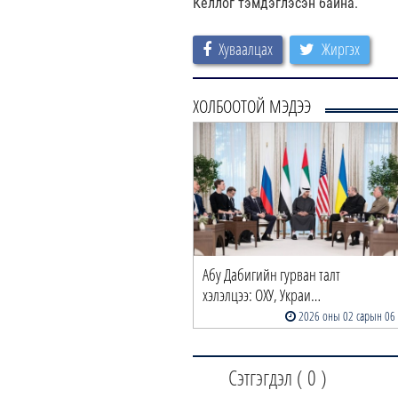
Келлог тэмдэглэсэн байна.
Хуваалцах
Жиргэх
ХОЛБООТОЙ МЭДЭЭ
Абу Дабигийн гурван талт
хэлэлцээ: ОХУ, Украи…
2026 оны 02 сарын 06
Сэтгэгдэл (
0
)