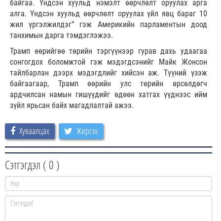
байгаа. Үндсэн хуульд нэмэлт өөрчлөлт оруулах арга
алга. Үндсэн хуульд өөрчлөлт оруулах үйл явц бараг 10
жил үргэлжилдэг” гэж Америкийн парламентын доод
танхимын дарга тэмдэглэжээ.
Трамп өөрийгөө төрийн тэргүүнээр гурав дахь удаагаа
сонгогдох боломжтой гэж мэдэгдсэнийг Майк Жонсон
тайлбарлан дээрх мэдэгдлийг хийсэн аж. Түүний үзэж
байгаагаар, Трамп өөрийн улс төрийн өрсөлдөгч
ардчилсан намын гишүүдийг өдөөн хатгах үүднээс ийм
зүйл ярьсан байх магадлалтай ажээ.
Хуваалцах
Жиргэх
Сэтгэгдэл (
0
)