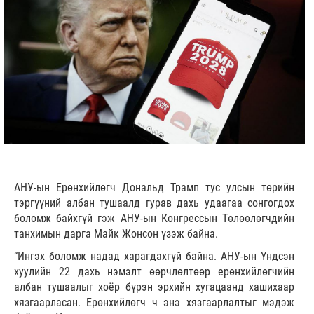
АНУ-ын Ерөнхийлөгч Дональд Трамп тус улсын төрийн
тэргүүний албан тушаалд гурав дахь удаагаа сонгогдох
боломж байхгүй гэж АНУ-ын Конгрессын Төлөөлөгчдийн
танхимын дарга Майк Жонсон үзэж байна.
“Ингэх боломж надад харагдахгүй байна. АНУ-ын Үндсэн
хуулийн 22 дахь нэмэлт өөрчлөлтөөр ерөнхийлөгчийн
албан тушаалыг хоёр бүрэн эрхийн хугацаанд хашихаар
хязгаарласан. Ерөнхийлөгч ч энэ хязгаарлалтыг мэдэж