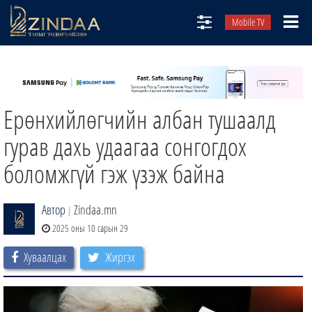
Mobile TV
НИЙТЛЭЛЧИД
ТВ8
Ерөнхийлөгчийн албан тушаалд
ӨГЛӨӨНИЙ СОНИН
АУДИО ЗОХИОЛ
гурав дахь удаагаа сонгогдох
ЗИНДАА СЭТГҮҮЛ
боломжгүй гэж үзэж байна
Автор
Zindaa.mn
|
2025 оны 10 сарын 29
Хуваалцах
Жиргэх