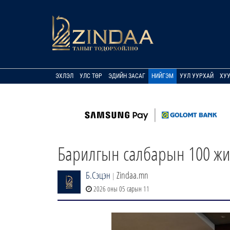
ЭХЛЭЛ
УЛС ТӨР
ЭДИЙН ЗАСАГ
НИЙГЭМ
УУЛ УУРХАЙ
ХУ
Барилгын салбарын 100 жи
Б.Сэцэн
Zindaa.mn
|
2026 оны 05 сарын 11