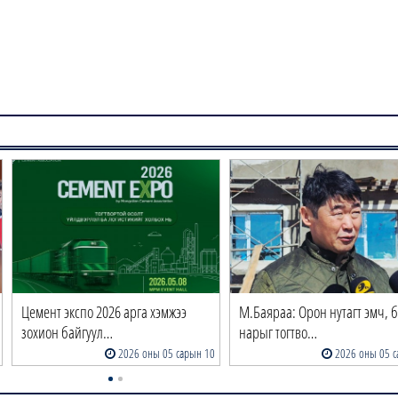
Цемент экспо 2026 арга хэмжээ
М.Баяраа: Орон нутагт эмч, 
зохион байгуул…
нарыг тогтво…
2026 оны 05 сарын 10
2026 оны 05 с