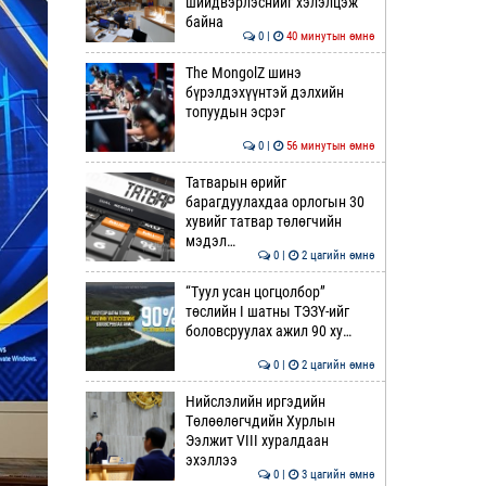
шийдвэрлэснийг хэлэлцэж
байна
0 |
40 минутын өмнө
The MongolZ шинэ
бүрэлдэхүүнтэй дэлхийн
топуудын эсрэг
0 |
56 минутын өмнө
Татварын өрийг
барагдуулахдаа орлогын 30
хувийг татвар төлөгчийн
мэдэл…
0 |
2 цагийн өмнө
“Туул усан цогцолбор”
төслийн I шатны ТЭЗҮ-ийг
боловсруулах ажил 90 ху…
0 |
2 цагийн өмнө
Нийслэлийн иргэдийн
Төлөөлөгчдийн Хурлын
Ээлжит VIII хуралдаан
эхэллээ
0 |
3 цагийн өмнө