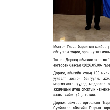
Монгол Улсад барилгын салбар ү
ойг угтаж хөдөө, орон нутагт аян
Тэгвэл Дорнод аймгаас эхэлсэн "
өнгөрсөн баасан /2026.05.08/ гар
Дорнод аймгийн хувьд 100 жили
уулзалт зохион байгуулж, ах
мэргэжилтэнгүүдэд мэдээлэл өг
ажилчдын дунд спортын нөхөрсөг
ажлыг хийж гүйцэтгэжээ.
Дорнод аймгаас өртөөлсөн "Бар
Сүхбаатар аймгийн Газрын хари