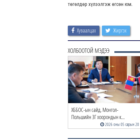
төгөлдөр хүлээлгэж өгсөн юм.
Хуваалцах
Жиргэх
ХОЛБООТОЙ МЭДЭЭ
ХББОС-ын сайд, Монгол-
Польшийн ЗГ хоорондын к…
2026 оны 05 сарын 20