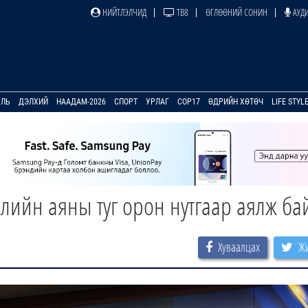
НИЙТЛЭЛЧИД
ТВ8
ӨГЛӨӨНИЙ СОНИН
АУДИ
УЛЬ
ДЭЛХИЙ
НААДАМ-2026
СПОРТ
УРЛАГ
COP17
ӨДРИЙН ХӨТӨЧ
LIFE STYL
лийн аяны туг орон нутгаар аялж ба
Хуваалцах
Жи