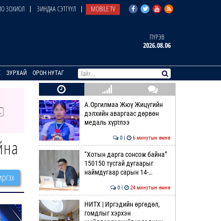
О ЗОХИОЛ
ЗИНДАА СЭТГҮҮЛ
MOBILE TV
ПҮРЭВ
2026.08.06
E
ЗУРХАЙ
ОРОН НУТАГ
А.Оргилмаа Жюү Жицүгийн
дэлхийн аваргаас дөрвөн
медаль хүртлээ
0 |
6 минутын өмнө
йна
“Хотын дарга сонсож байна”
150150 тусгай дугаарыг
наймдугаар сарын 14-…
ргэх
0 |
24 минутын өмнө
НИТХ | Иргэдийн өргөдөл,
гомдлыг хэрхэн