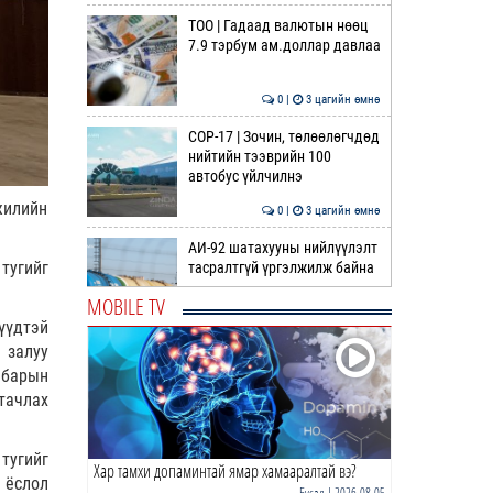
ТОО | Гадаад валютын нөөц
7.9 тэрбум ам.доллар давлаа
0 |
3 цагийн өмнө
COP-17 | Зочин, төлөөлөгчдөд
нийтийн тээврийн 100
автобус үйлчилнэ
жилийн
0 |
3 цагийн өмнө
АИ-92 шатахууны нийлүүлэлт
тугийг
тасралтгүй үргэлжилж байна
MOBILE TV
0 |
4 цагийн өмнө
үүдтэй
 залуу
Монголын шатахууны
лбарын
хомстлыг иргэддээ
анхааруулсан 5 улс
тачлах
0 |
4 цагийн өмнө
тугийг
Хар тамхи допаминтай ямар хамааралтай вэ?
ЗӨВЛӨМЖ | Нэгдүгээр ангийн
 ёслол
хүүхдээ цахимаар
Бусад
| 2026-08-05