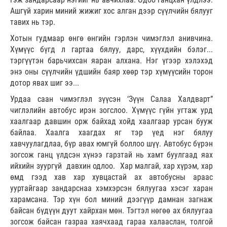
Ашгүй харин миний жижиг хос алган дээр сүүлчийн бялууг
тавих нь тэр.
Хотын гудмаар өнгө өнгийн гэрлэн чимэглэл анивчина.
Хүмүүс бүгд л гартаа бялуу, дарс, хүүхдийн бэлэг...
тэргүүтэн барьчихсан яаран алхана. Нэг үгээр хэлэхэд
энэ оны сүүлчийн үдшийн баяр хөөр тэр хүмүүсийн торон
дотор явах шиг ээ...
Урдаа саан чимэглэл зүүсэн ‘Зүүн Салаа Халдварт”
чиглэлийн автобус ирэн зогслоо. Хүмүүс гүйн угтаж урд
хаалгаар давшин орж байхад хойд хаалгаар урсан бууж
байлаа. Хаалга хаагдах яг тэр үед нэг бялуу
хавчуулагдлаа, бүр авах юмгүй боллоо шүү. Автобус бүрэн
зогсож ганц үлдсэн хүнээ гарзтай нь хамт буулгаад яах
ийхийн зуургүй давхин одлоо. Хар малгай, хар хүрэм, хар
өмд гээд хав хар хувцастай ах автобусны араас
ууртайгаар зандарснаа хэмхэрсэн бялуугаа хэсэг харан
харамсана. Тэр хүн бол миний дээгүүр дамнан загнаж
байсан бүдүүн дуут хайрхан мөн. Тэгтэл нөгөө ах бялуугаа
зогсож байсан газраа хаячхаад гараа халааслан, толгой