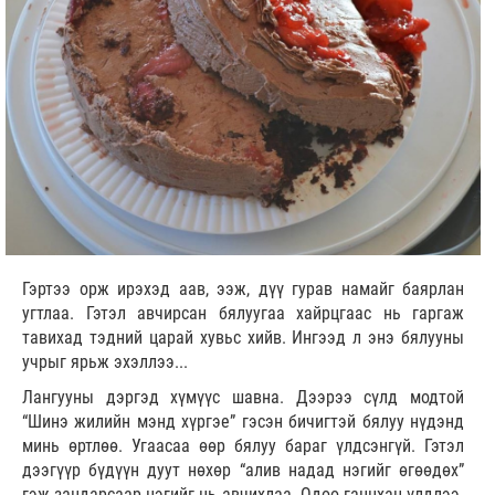
Гэртээ орж ирэхэд аав, ээж, дүү гурав намайг баярлан
угтлаа. Гэтэл авчирсан бялуугаа хайрцгаас нь гаргаж
тавихад тэдний царай хувьс хийв. Ингээд л энэ бялууны
учрыг ярьж эхэллээ...
Лангууны дэргэд хүмүүс шавна. Дээрээ сүлд модтой
“Шинэ жилийн мэнд хүргэе” гэсэн бичигтэй бялуу нүдэнд
минь өртлөө. Угаасаа өөр бялуу бараг үлдсэнгүй. Гэтэл
дээгүүр бүдүүн дуут нөхөр “алив надад нэгийг өгөөдөх”
гэж зандарсаар нэгийг нь авчихлаа. Одоо ганцхан үлдлээ.