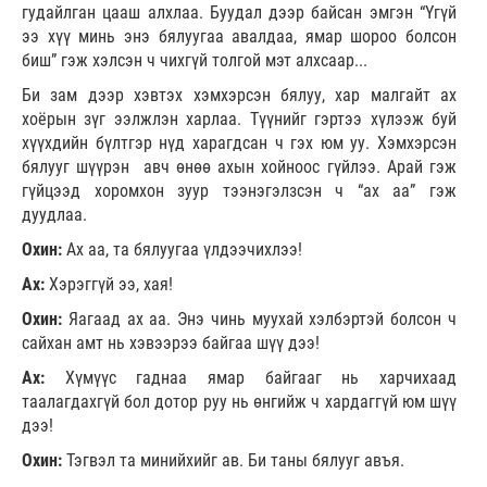
гудайлган цааш алхлаа. Буудал дээр байсан эмгэн “Үгүй
ээ хүү минь энэ бялуугаа авалдаа, ямар шороо болсон
биш” гэж хэлсэн ч чихгүй толгой мэт алхсаар...
Би зам дээр хэвтэх хэмхэрсэн бялуу, хар малгайт ах
хоёрын зүг ээлжлэн харлаа. Түүнийг гэртээ хүлээж буй
хүүхдийн бүлтгэр нүд харагдсан ч гэх юм уу. Хэмхэрсэн
бялууг шүүрэн авч өнөө ахын хойноос гүйлээ. Арай гэж
гүйцээд хоромхон зуур тээнэгэлзсэн ч “ах аа” гэж
дуудлаа.
Охин:
Ах аа, та бялуугаа үлдээчихлээ!
Ах:
Хэрэггүй ээ, хая!
Охин:
Яагаад ах аа. Энэ чинь муухай хэлбэртэй болсон ч
сайхан амт нь хэвээрээ байгаа шүү дээ!
Ах:
Хүмүүс гаднаа ямар байгааг нь харчихаад
таалагдахгүй бол дотор руу нь өнгийж ч хардаггүй юм шүү
дээ!
Охин:
Тэгвэл та минийхийг ав. Би таны бялууг авъя.