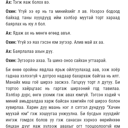
Ах:
Тэгж яаж болох вэ.
Охин:
Үгүй ээ ер нь та минийхийг л ав. Нээрээ бодоод
байхад таны хүүхдүүд ийм хэлбэр муутай торт хараад
баярлах нь юу л бол.
Ах:
Ядаж ах нь мөнгө өгөөд авъя.
Охин:
Үгүй ээ яах гэсэн юм зүгээр. Алив май ах аа.
Ах:
Баярлалаа ахын дүү.
Охин:
Зүгээрээ ахаа. Та шинэ оноо сайхан угтаарай.
Би өнөө оройны явдлаа ярьж ойлгуулахад аав, ээж хоёр
гаднаа хэлээгүй ч дотроо надаар бахархаж байгаа нь илт.
Манайх маш гоё ширээ засжээ. Гагцхүү торт л дутуу. Би
тортоо хайрцгаас нь гаргаж ширээний год тавилаа.
Хэлбэр дүрс, өнгө үзэмж гэж авах юмгүй. Тэгсэн хэдий ч
миний амьдралдаа харж байсан хамгийн гоё ширээ болон
хувирлаа. Харин дүү маань нэг л сэтгэл дундуур “Хачин
муухай юм” гэж хошуугаа унжуулна. Би бусдын хүүхдийг
ингэж гомдох болов уу гэж санасан хэрнээ өөрийнхөө
бяцхан дүүг яаж хүлээж авахыг огт тооцоолоогүй юм