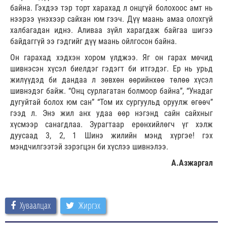
байна. Гэхдээ тэр торт харахад л онцгүй болохоос амт нь
нээрээ үнэхээр сайхан юм гээч. Дүү маань амаа олохгүй
халбагадан иднэ. Аливаа зүйл харагдаж байгаа шигээ
байдаггүй ээ гэдгийг дүү маань ойлгосон байна.
Он гарахад хэдхэн хором үлджээ. Яг он гарах мөчид
шивнэсэн хүсэл биелдэг гэдэгт би итгэдэг. Ер нь урьд
жилүүдэд би дандаа л зөвхөн өөрийнхөө төлөө хүсэл
шивнэдэг байж. “Онц сурлагатан болмоор байна”, “Унадаг
дугуйтай болох юм сан” “Том их сургуульд оруулж өгөөч”
гээд л. Энэ жил анх удаа өөр нэгэнд сайн сайхныг
хүсмээр санагдлаа. Зурагтаар ерөнхийлөгч үг хэлж
дуусаад 3, 2, 1 Шинэ жилийн мэнд хүргэе! гэх
мэндчилгээтэй зэрэгцэн би хүслээ шивнэлээ.
А.Азжаргал
Хуваалцах
Жиргэх