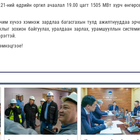
.21-ний өдрийн оргил ачаалал 19.00 цагт 1505 МВт хүрч өнгөрс
рчим хүчээ хэмнэж зардлаа багасгахын тулд ажилтнууддаа эрч
лыг зохион байгуулах, уралдаан зарлах, урамшууллын системи
эрэгтэй.
эмнэцгээе!