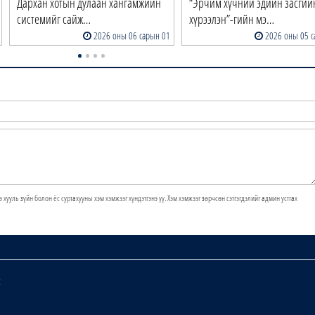
Дархан хотын дулаан хангамжийн
“Эрчим хүчний эдийн засгий
системийг сайж…
хүрээлэн”-гийн мэ…
2026 оны 06 сарын 01
2026 оны 05 с
э хууль зүйн болон ёс суртахууны хэм хэмжээг хүндэтгэнэ үү. Хэм хэмжээг зөрчсөн сэтгэгдэлийг админ устгах
х