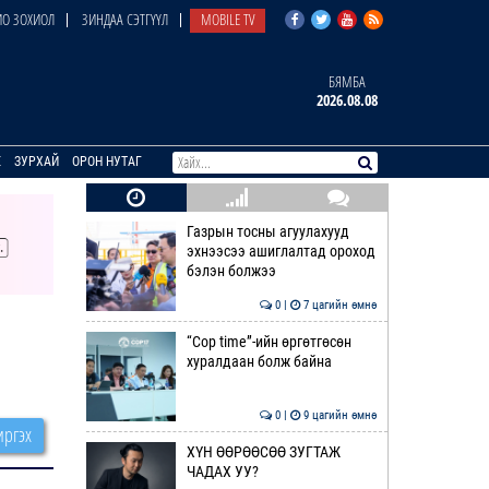
О ЗОХИОЛ
ЗИНДАА СЭТГҮҮЛ
MOBILE TV
БЯМБА
2026.08.08
E
ЗУРХАЙ
ОРОН НУТАГ
Газрын тосны агуулахууд
эхнээсээ ашиглалтад ороход
бэлэн болжээ
0 |
7 цагийн өмнө
“Cop time”-ийн өргөтгөсөн
хуралдаан болж байна
0 |
9 цагийн өмнө
ргэх
ХҮН ӨӨРӨӨСӨӨ ЗУГТАЖ
ЧАДАХ УУ?