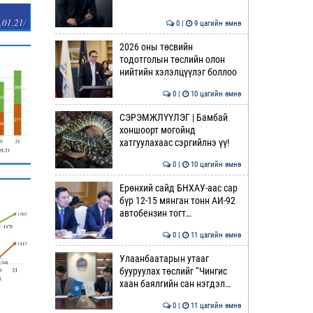
0 |
9 цагийн өмнө
2026 оны төсвийн
тодотголын төслийн олон
нийтийн хэлэлцүүлэг боллоо
0 |
10 цагийн өмнө
СЭРЭМЖЛҮҮЛЭГ | Бамбай
хоншоорт могойнд
хатгуулахаас сэргийлнэ үү!
0 |
10 цагийн өмнө
Ерөнхий сайд БНХАУ-аас сар
бүр 12-15 мянган тонн АИ-92
автобензин тогт…
0 |
11 цагийн өмнө
Улаанбаатарын утааг
бууруулах төслийг “Чингис
хаан баялгийн сан нэгдэл…
0 |
11 цагийн өмнө