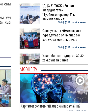
өн оны
"ДЦС-3” ТӨХК-ийн нэн
шаардлагатай
“Турбингенератор-5”-ын
им хүч
шинэчлэлийн т…
йг бий
0 |
12 цагийн өмнө
Олон улсын хиймэл оюуны
гуравдугаар олимпиадаас
хос хүрэл медаль авчээ
0 |
12 цагийн өмнө
Улаанбаатарт өдөртөө 30-32
хэм дулаан байна
MOBILE TV
0 |
13 цагийн өмнө
ДОРНЫН ЗУРХАЙ | Морь,
нохой жилтнээ аливаа үйлийг
хийхэд эерэг сайн
0 |
13 цагийн өмнө
Хар тамхи допаминтай ямар хамааралтай вэ?
ӨГЛӨӨНИЙ МЭНД!
Бусад
| 2026-08-05