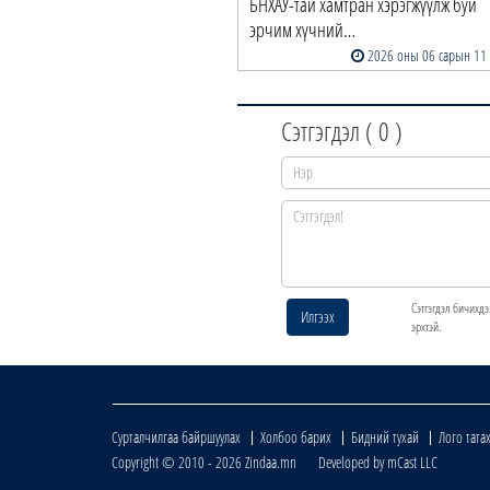
БНХАУ-тай хамтран хэрэгжүүлж буй
эрчим хүчний…
2026 оны 06 сарын 11
Сэтгэгдэл (
0
)
Сэтгэгдэл бичихдэ
Илгээх
эрхтэй.
Сурталчилгаа байршуулах
Холбоо барих
Бидний тухай
Лого тата
Copyright © 2010 - 2026 Zindaa.mn Developed by mCast LLC