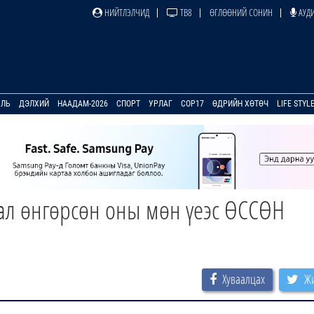
НИЙТЛЭЛЧИД
ТВ8
ӨГЛӨӨНИЙ СОНИН
АУДИ
УЛЬ
ДЭЛХИЙ
НААДАМ-2026
СПОРТ
УРЛАГ
COP17
ӨДРИЙН ХӨТӨЧ
LIFE STYL
ал өнгөрсөн оны мөн үеэс ӨССӨН
Хуваалцах
Жи