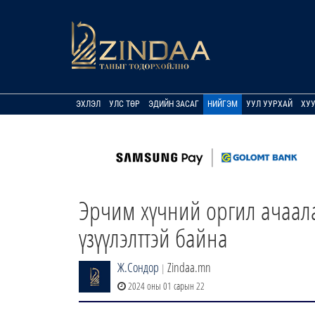
ЭХЛЭЛ
УЛС ТӨР
ЭДИЙН ЗАСАГ
НИЙГЭМ
УУЛ УУРХАЙ
ХУ
Эрчим хүчний оргил ачаал
үзүүлэлттэй байна
Ж.Сондор
Zindaa.mn
|
2024 оны 01 сарын 22