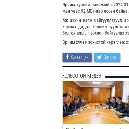
Эрчим хүчний системийн 2024.01
мөн үеэс 92 МВт-аар өссөн байна.
Аж ахуйн нэгж байгууллагууд э
хэмнэх дадал хэвшил суулгах аж
болгох ажлыг зохион байгуулах х
Эрчим хүчээ зохистой хэрэглэж х
Хуваалцах
Жиргэх
ХОЛБООТОЙ МЭДЭЭ