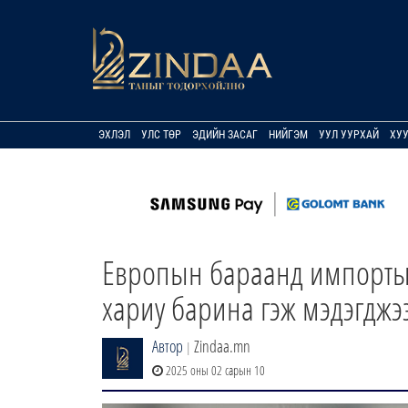
ЭХЛЭЛ
УЛС ТӨР
ЭДИЙН ЗАСАГ
НИЙГЭМ
УУЛ УУРХАЙ
ХУ
Европын бараанд импортын 
хариу барина гэж мэдэгджэ
Автор
Zindaa.mn
|
2025 оны 02 сарын 10