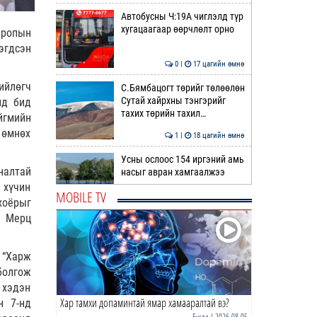
Автобусны Ч:19А чиглэлд түр
хугацаагаар өөрчлөлт орно
вропын
эгдсэн
0 |
17 цагийн өмнө
ийлөгч
С.Бямбацогт төрийг төлөөлөн
Сутай хайрхны тэнгэрийг
лд бид
тахих төрийн тахил…
йгмийн
 өмнөх
1 |
18 цагийн өмнө
Усны ослоос 154 иргэний амь
налтай
насыг авран хамгаалжээ
 хүчин
MOBILE TV
хоёрыг
0 |
18 цагийн өмнө
ж Мерц
А.Оргилмаа Жюү Жицүгийн
дэлхийн аваргаас дөрвөн
 “Харж
медаль хүртлээ
болгож
0 |
18 цагийн өмнө
 хэдэн
Хар тамхи допаминтай ямар хамааралтай вэ?
н 7-нд
“Хотын дарга сонсож байна”
150150 тусгай дугаарыг
Бусад
| 2026-08-05