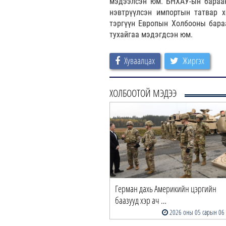
мэдээлсэн юм. БНХАУ-ын бараан
нэвтрүүлсэн импортын татвар х
тэргүүн Европын Холбооны бара
тухайгаа мэдэгдсэн юм.
Хуваалцах
Жиргэх
ХОЛБООТОЙ МЭДЭЭ
Герман дахь Америкийн цэргийн
баазууд хэр ач …
2026 оны 05 сарын 06