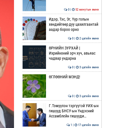
0 |
52 минутын өмнө
Идэр, Тэс, Эг, Үүр голын
хөндийгөөр дуу цахилгаантай
аадар бороо орно
0 |
2 цагийн өмнө
ӨРНИЙН ЗУРХАЙ |
Ихрийнхний эрч хүч, авьяас
чадвар ундарна
0 |
3 цагийн өмнө
ӨГЛӨӨНИЙ МЭНД!
0 |
3 цагийн өмнө
Г.Тэмүүлэн тэргүүтэй УИХ-ын
гишүүд БНСУ-ын Үндэсний
Ассамблейн гишүүди…
1 |
17 цагийн өмнө