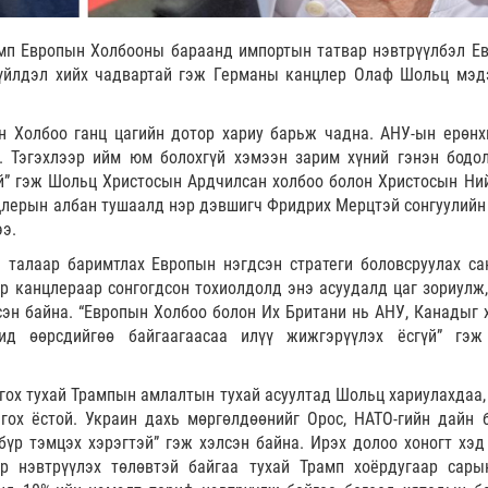
мп Европын Холбооны бараанд импортын татвар нэвтрүүлбэл Е
 үйлдэл хийх чадвартай гэж Германы канцлер Олаф Шольц мэд
н Холбоо ганц цагийн дотор хариу барьж чадна. АНУ-ын ерөнх
. Тэгэхлээр ийм юм болохгүй хэмээн зарим хүний гэнэн бодо
үй” гэж Шольц Христосын Ардчилсан холбоо болон Христосын Ни
лерын албан тушаалд нэр дэвшигч Фридрих Мерцтэй сонгуулийн
э.
талаар баримтлах Европын нэгдсэн стратеги боловсруулах са
р канцлераар сонгогдсон тохиолдолд энэ асуудалд цаг зориулж,
эн байна. “Европын Холбоо болон Их Британи нь АНУ, Канадыг 
Бид өөрсдийгөө байгаагаасаа илүү жижгэрүүлэх ёсгүй” гэ
гох тухай Трампын амлалтын тухай асуултад Шольц хариулахдаа,
гох ёстой. Украин дахь мөргөлдөөнийг Орос, НАТО-гийн дайн 
бүр тэмцэх хэрэгтэй” гэж хэлсэн байна. Ирэх долоо хоногт хэд
р нэвтрүүлэх төлөвтэй байгаа тухай Трамп хоёрдугаар сары