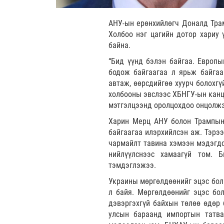
АНУ-ын ерөнхийлөгч Доналд Тра
Холбоо нэг цагийн дотор хариу
байна.
“Бид үүнд бэлэн байгаа. Европы
бодож байгаагаа л ярьж байгаа
автаж, өөрсдийгөө хуурч болохг
холбооны эвслээс ХБНГУ-ын канц
мэтгэлцээнд оролцохдоо онцолжэ
Харин Мерц АНУ болон Трампын 
байгаагаа илэрхийлсэн аж. Тэрээ
чармайлт тавина хэмээн мэдэгдс
нийлүүлснээс хамаагүй том. 
тэмдэглэжээ.
Украины мөргөлдөөнийг эцэс бол
л байя. Мөргөлдөөнийг эцэс бол
дэвэргэхгүй байхын төлөө өдөр 
улсын бараанд импортын татва