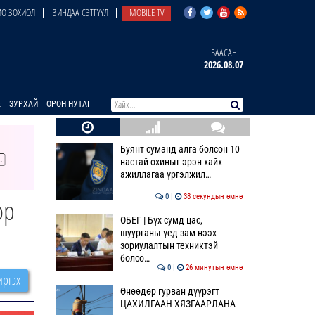
О ЗОХИОЛ
ЗИНДАА СЭТГҮҮЛ
MOBILE TV
БААСАН
2026.08.07
E
ЗУРХАЙ
ОРОН НУТАГ
Буянт суманд алга болсон 10
настай охиныг эрэн хайх
ажиллагаа үргэлжил…
0 |
38 секундын өмнө
ор
ОБЕГ | Бүх сумд цас,
шуурганы үед зам нээх
зориулалтын техниктэй
болсо…
0 |
26 минутын өмнө
ргэх
Өнөөдөр гурван дүүрэгт
ЦАХИЛГААН ХЯЗГААРЛАНА