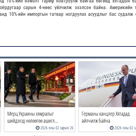
д 10%-ийн нэмэлт тариф нэвтрүүлж байгаа бөгөөд хятадын б
оёрдугаар сарын 4-нөөс үйлчилж эхэлсэн байна. Америкийн 
анд 10%-ийн импортын татвар ногдуулах асуудлыг бас судалж 
Мерц Украины хямралыг
Германы канцлер Хятадад
шийдэхэд нөлөөгөө ашигл…
айлчилж байна
2026 оны 02 сарын 26
2026 оны 02 с