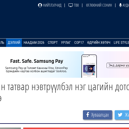
НИЙТЛЭЛЧИД
ТВ8
ӨГЛӨӨНИЙ СОНИН
АУДИ
УЛЬ
ДЭЛХИЙ
НААДАМ-2026
СПОРТ
УРЛАГ
COP17
ӨДРИЙН ХӨТӨЧ
LIFE STYL
татвар нэвтрүүлбэл нэг цагийн дот
э
Хуваалцах
Жи